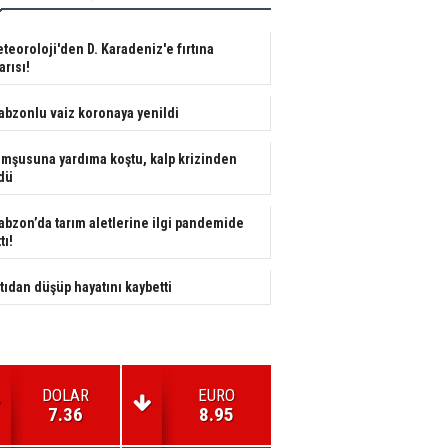
teoroloji'den D. Karadeniz'e fırtına
arısı!
abzonlu vaiz koronaya yenildi
mşusuna yardıma koştu, kalp krizinden
dü
abzon’da tarım aletlerine ilgi pandemide
tı!
tıdan düşüp hayatını kaybetti
DOLAR
EURO
7.36
8.95