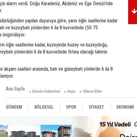
için alarm verdi. Doğu Karadeniz, Akdeniz ve Ege Denizi'nde
r.
dürlüğünden yapılan duyuruya göre, yarın öğle saatlerine kadar
tı ve kuzeybatı yönlerden 6 ila 8 kuvvetinde (50-75
a öngörülüyor.
rın öğle saatlerine kadar, kuzeyinde kuzey ve kuzeydoğu,
eybatı yönlerden 6 ila 8 kuvvetinde fırtına olacağı tahmin
le akşam saatleri arasında, batı ve güneybatı yönlerde 6 ila 8
leniyor.
Ana Sayfa
Günün Haberleri
Arşiv
Sitene Ekle
GÜNDEM
BÖLGESEL
SPOR
SİYASET
EKONOMİ
ASAYİŞ
SAĞLIK
MAGAZİN
BİLİM - TEKNOLOJİ