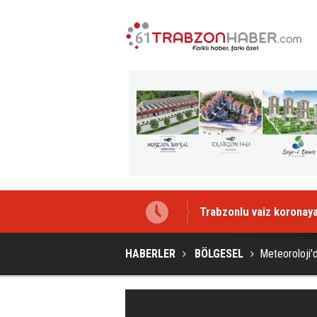
Trabzonlu vaiz koronaya
HABERLER
BÖLGESEL
Meteoroloji'd