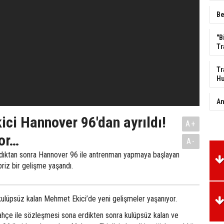
Be
"B
Tr
Tr
Hu
An
ci Hannover 96'dan ayrıldı!
A+
or…
A-
dıktan sonra Hannover 96 ile antrenman yapmaya başlayan
riz bir gelişme yaşandı.
ulüpsüz kalan Mehmet Ekici’de yeni gelişmeler yaşanıyor.
hçe ile sözleşmesi sona erdikten sonra kulüpsüz kalan ve