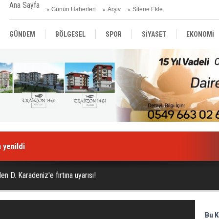
Ana Sayfa
Günün Haberleri
Arşiv
Sitene Ekle
GÜNDEM
BÖLGESEL
SPOR
SİYASET
EKONOMİ
ASAYİŞ
SAĞLIK
MAGAZİN
BİLİM - TEKNOLOJİ
 yenildi
en D. Karadeniz'e fırtına uyarısı!
Bu K