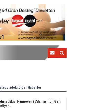
Berat Özdemir'den sonunda güzel haber!
ategorideki Diğer Haberler
hmet Ekici Hannover 96'dan ayrıldı! Geri
nüyor…