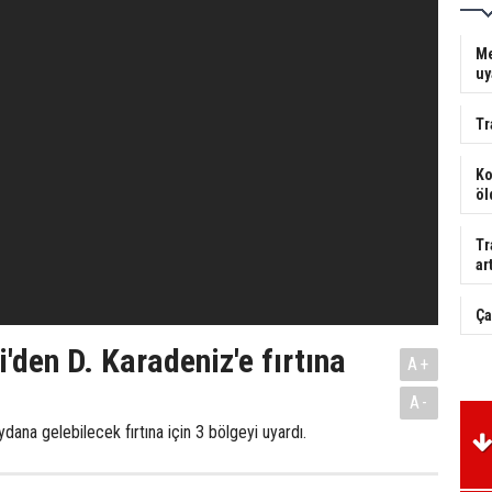
Me
uy
Tr
Ko
öl
Tr
art
Ça
'den D. Karadeniz'e fırtına
A+
A-
dana gelebilecek fırtına için 3 bölgeyi uyardı.