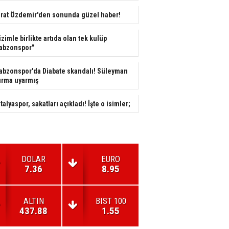
rat Özdemir'den sonunda güzel haber!
izimle birlikte artıda olan tek kulüp
abzonspor"
abzonspor'da Diabate skandalı! Süleyman
rma uyarmış
talyaspor, sakatları açıkladı! İşte o isimler;
DOLAR
EURO
7.36
8.95
ALTIN
BIST 100
437.88
1.55