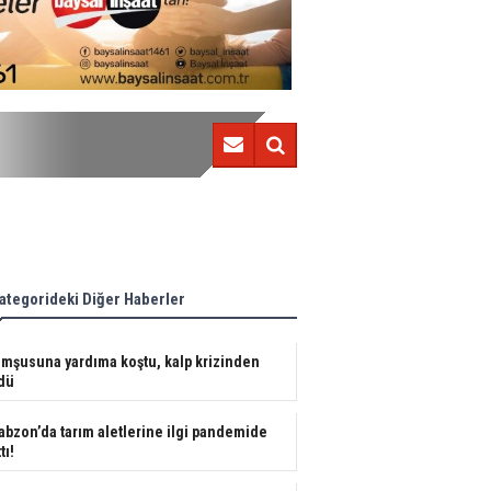
Berat Özdemir'den sonunda güzel haber!
ategorideki Diğer Haberler
mşusuna yardıma koştu, kalp krizinden
dü
abzon’da tarım aletlerine ilgi pandemide
tı!