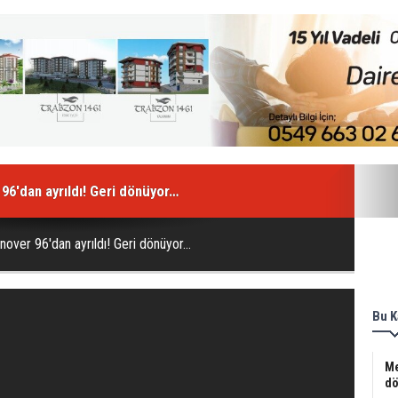
ASAYİŞ
SAĞLIK
MAGAZİN
BİLİM - TEKNOLOJİ
6'dan ayrıldı! Geri dönüyor…
over 96'dan ayrıldı! Geri dönüyor…
Bu K
Me
dö