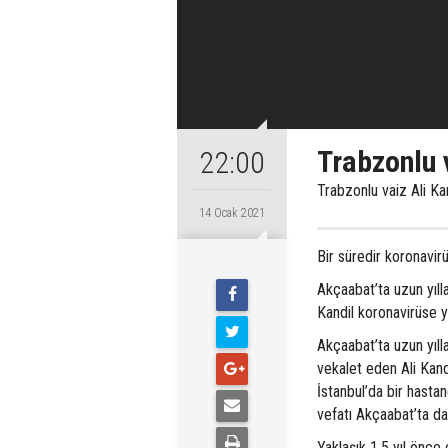
Trabzonlu 
22:00
Trabzonlu vaiz Ali Ka
14 Ocak 2021
Bir süredir koronavirü
Akçaabat’ta uzun yıll
Kandil koronavirüse ye
Akçaabat’ta uzun yıll
vekalet eden Ali Kand
İstanbul’da bir hasta
vefatı Akçaabat’ta d
Yaklaşık 1,5 yıl önce 