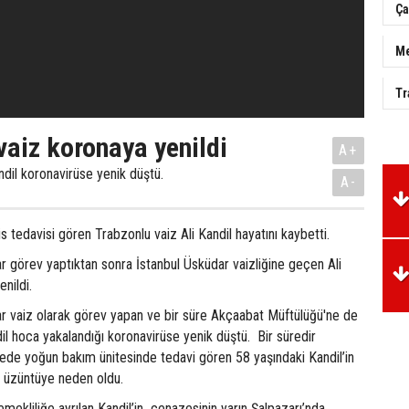
Ça
Me
Tr
vaiz koronaya yenildi
A+
ndil koronavirüse yenik düştü.
A-
s tedavisi gören Trabzonlu vaiz Ali Kandil hayatını kaybetti.
ar görev yaptıktan sonra İstanbul Üsküdar vaizliğine geçen Ali
nildi.
ar vaiz olarak görev yapan ve bir süre Akçaabat Müftülüğü'ne de
il hoca yakalandığı koronavirüse yenik düştü. Bir süredir
nede yoğun bakım ünitesinde tedavi gören 58 yaşındaki Kandil’in
a üzüntüye neden oldu.
emekliliğe ayrılan Kandil’in cenazesinin yarın Şalpazarı’nda