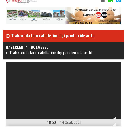
Trabzon’da tarım aletlerine ilgi pandemide arttı!
Çatıdan düşü
HABERLER
BÖLGESEL
Trabzon’da tarım aletlerine ilgi pandemide arttı!
18:50
14 Ocak 2021