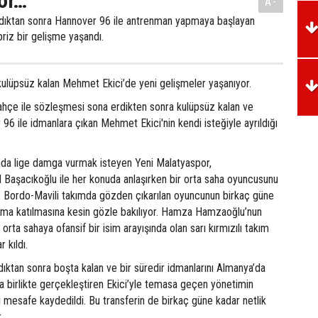
or…
A-
dıktan sonra Hannover 96 ile antrenman yapmaya başlayan
riz bir gelişme yaşandı.
ulüpsüz kalan Mehmet Ekici’de yeni gelişmeler yaşanıyor.
hçe ile sözleşmesi sona erdikten sonra kulüpsüz kalan ve
6 ile idmanlara çıkan Mehmet Ekici'nin kendi isteğiyle ayrıldığı
ında lige damga vurmak isteyen Yeni Malatyaspor,
 Başacıkoğlu ile her konuda anlaşırken bir orta saha oyuncusunu
. Bordo-Mavili takımda gözden çıkarılan oyuncunun birkaç güne
kıma katılmasına kesin gözle bakılıyor. Hamza Hamzaoğlu’nun
rta sahaya ofansif bir isim arayışında olan sarı kırmızılı takım
 kıldı.
ıktan sonra boşta kalan ve bir süredir idmanlarını Almanya’da
a birlikte gerçekleştiren Ekici’yle temasa geçen yönetimin
mesafe kaydedildi. Bu transferin de birkaç güne kadar netlik
.