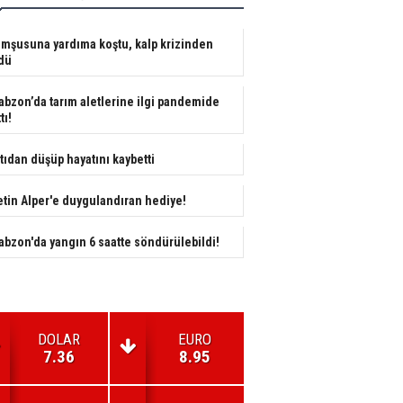
mşusuna yardıma koştu, kalp krizinden
dü
abzon’da tarım aletlerine ilgi pandemide
tı!
tıdan düşüp hayatını kaybetti
tin Alper'e duygulandıran hediye!
abzon'da yangın 6 saatte söndürülebildi!
DOLAR
EURO
7.36
8.95