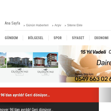
Ana Sayfa
Günün Haberleri
Arşiv
Sitene Ekle
GÜNDEM
BÖLGESEL
SPOR
SİYASET
EKONOMİ
ASAYİŞ
SAĞLIK
MAGAZİN
BİLİM - TEKNOLOJİ
6'dan ayrıldı! Geri dönüyor…
over 96'dan ayrıldı! Geri dönüyor…