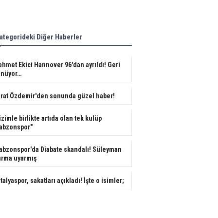
ategorideki Diğer Haberler
hmet Ekici Hannover 96'dan ayrıldı! Geri
nüyor…
rat Özdemir'den sonunda güzel haber!
izimle birlikte artıda olan tek kulüp
abzonspor"
abzonspor'da Diabate skandalı! Süleyman
rma uyarmış
talyaspor, sakatları açıkladı! İşte o isimler;