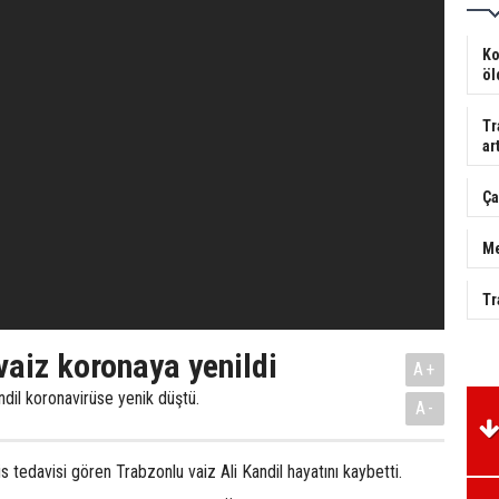
Ko
öl
Tr
art
Ça
Me
Tr
vaiz koronaya yenildi
A+
ndil koronavirüse yenik düştü.
A-
s tedavisi gören Trabzonlu vaiz Ali Kandil hayatını kaybetti.