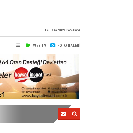
14 Ocak 2021
Perşembe
WEB TV
FOTO GALERİ
Berat Özdemir'den sonunda güzel haber!