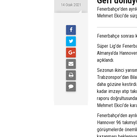
Geri dönüy
14 Ocak 2021
Fenerbahçe'den ayrıl
Mehmet Ekici'de sürp
Fenerbahçe sonrası k
Süper Lig’de Fenerba
Almanya'da Hannover 9
açıklandı.
Sezonun ikinci yarıs
Trabzonspor’dan Bilal
daha gözüne kestirdi
kadar imzayı atıp ta
raporu doğrultusunda o
Mehmet Ekici’de karar
Fenerbahçe’den ayrıld
Hannover 96 takımıyl
görüşmelerde önemli 
kazanması bekleniyor