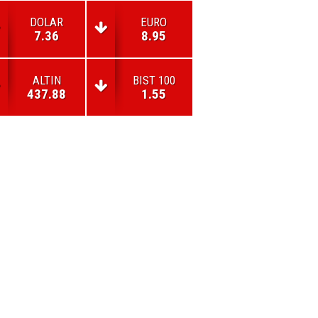
DOLAR
EURO
7.36
8.95
ALTIN
BIST 100
437.88
1.55