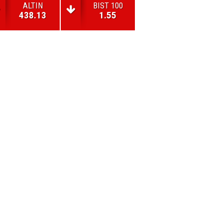
ALTIN
BIST 100
438.13
1.55