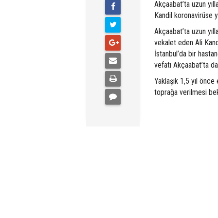
Akçaabat’ta uzun yıll
Kandil koronavirüse ye
Akçaabat’ta uzun yıll
vekalet eden Ali Kand
İstanbul’da bir hasta
vefatı Akçaabat’ta d
Yaklaşık 1,5 yıl önce 
toprağa verilmesi bek