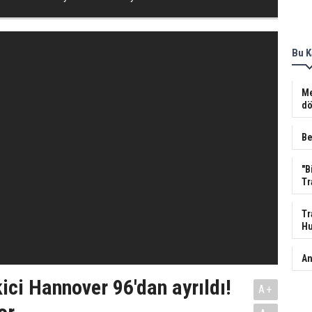
Bu K
Me
dö
Be
"B
Tr
Tr
Hu
An
ci Hannover 96'dan ayrıldı!
A+