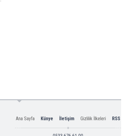
Ana Sayfa
Künye
İletişim
Gizlilik İlkeleri
RSS
0533 676 61 00