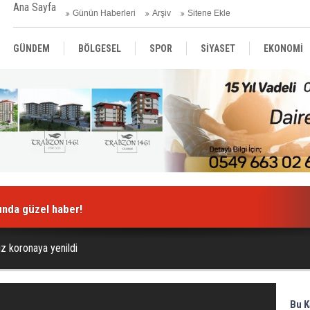
Ana Sayfa
Günün Haberleri
Arşiv
Sitene Ekle
GÜNDEM
BÖLGESEL
SPOR
SİYASET
EKONOMİ
ASAYİŞ
SAĞLIK
MAGAZİN
BİLİM - TEKNOLOJİ
nda güzel haber!
z koronaya yenildi
Bu K