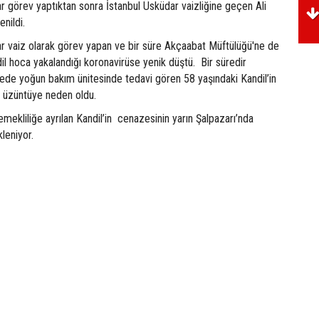
ar görev yaptıktan sonra İstanbul Üsküdar vaizliğine geçen Ali
nildi.
ar vaiz olarak görev yapan ve bir süre Akçaabat Müftülüğü'ne de
il hoca yakalandığı koronavirüse yenik düştü. Bir süredir
nede yoğun bakım ünitesinde tedavi gören 58 yaşındaki Kandil’in
a üzüntüye neden oldu.
emekliliğe ayrılan Kandil’in cenazesinin yarın Şalpazarı’nda
leniyor.