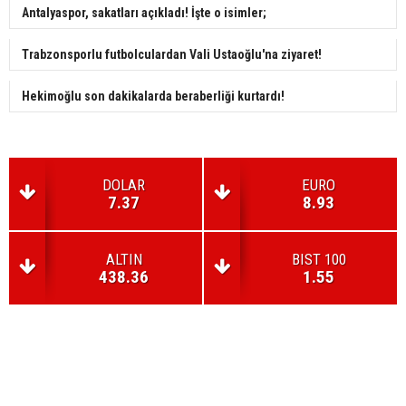
Antalyaspor, sakatları açıkladı! İşte o isimler;
Trabzonsporlu futbolculardan Vali Ustaoğlu'na ziyaret!
Hekimoğlu son dakikalarda beraberliği kurtardı!
DOLAR
EURO
7.37
8.93
ALTIN
BIST 100
438.36
1.55