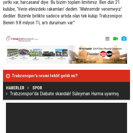
yetki var, harcasana' diye. Bu bizim toplam limitimiz. Ben dün 21
kulübe, ‘Verin elinizdeki rakamları’ dedim. 'Mahremdir veremeyiz'
dediler. Bizimle birlikte sadece artıda olan tek kulüp Trabzonspor.
Benim 9.8 milyon TL artı durumum var."
Trabzonspor'a resmi teklif geldi mi?
Ağaoğlu'ndan
alsın"
HABERLER
SPOR
Trabzonspor'da Diabate skandalı! Süleyman Hurma uyarmış