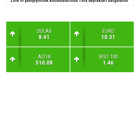
Lille'in şampiyonluk kutlamalarında Türk bayrakları dalgalandı
DOLAR
EURO
8.41
10.31
ALTIN
BIST 100
510.08
1.46