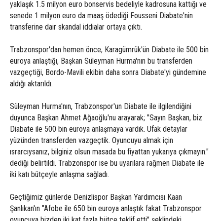
yaklaşık 1.5 milyon euro bonservis bedeliyle kadrosuna kattığı ve
senede 1 milyon euro da maaş ödediği Fousseni Diabate'nin
transferine dair skandal iddialar ortaya çıktı.
Trabzonspor'dan hemen önce, Karagümrük'ün Diabate ile 500 bin
euroya anlaştığı, Başkan Süleyman Hurma'nın bu transferden
vazgeçtiği, Bordo-Mavili ekibin daha sonra Diabate'yi gündemine
aldığı aktarıldı.
Süleyman Hurma'nın, Trabzonspor'un Diabate ile ilgilendiğini
duyunca Başkan Ahmet Ağaoğlu'nu arayarak; "Sayın Başkan, biz
Diabate ile 500 bin euroya anlaşmaya vardık. Ufak detaylar
yüzünden transferden vazgeçtik. Oyuncuyu almak için
ısrarcıysanız, bilginiz olsun masada bu fiyattan yukarıya çıkmayın."
dediği belirtildi. Trabzonspor ise bu uyarılara rağmen Diabate ile
iki katı bütçeyle anlaşma sağladı.
Geçtiğimiz günlerde Denizlispor Başkan Yardımcısı Kaan
Şanlıkan'ın "Afobe ile 650 bin euroya anlaştık fakat Trabzonspor
oyuncuya bizden iki kat fazla bütçe teklif etti" şeklindeki