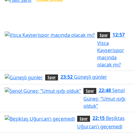
Trabzon adına en isabetli karar!
12:57
Spor
Visca
Kayserispor
maçında
olacak mı?
23:52
Güneşli günler
Spor
22:48
Şenol
Spor
Güneş; “Umut ışığı
olduk”
22:15
Beşiktaş
Spor
Uğurcan’ı geçemedi