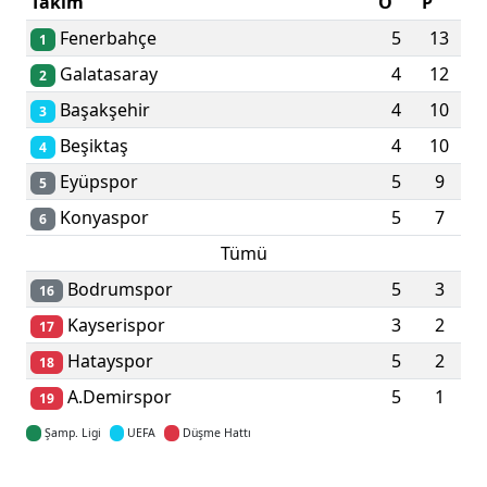
Takım
O
P
Fenerbahçe
5
13
1
Galatasaray
4
12
2
Başakşehir
4
10
3
Beşiktaş
4
10
4
Eyüpspor
5
9
5
Konyaspor
5
7
6
Tümü
Bodrumspor
5
3
16
Kayserispor
3
2
17
Hatayspor
5
2
18
A.Demirspor
5
1
19
Şamp. Ligi
UEFA
Düşme Hattı