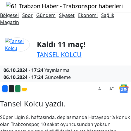
Bölgesel
Spor
Gündem
Siyaset
Ekonomi
Sağlık
Magazin
Kaldı 11 maç!
TANSEL KOLCU
06.10.2024 - 17:24
Yayınlanma
06.10.2024 - 17:24
Güncelleme
-
+
A
A
Tansel Kolcu yazdı.
Süper Ligin 8. haftasında, deplasmanda Hatayspor’a konuk
olan Trabzonspor, 10 sakat oyuncusundan yoksun