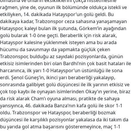
olmasına ve onların eksikliklerini çokça hissetmesine
rağmen, yine de, oyunun ilk bölümünde oldukça istekli ve
etkiliyken, 14. dakikada Hatayspor’un golü geldi. Bu
dakikaya kadar, Trabzonspor ceza sahasına yanaşamayan
Hatayspor, kaleyi bulan ilk şutunda, Görkem’in ayağından
golü bularak 1-0 öne geçti. Beraberlik için risk alarak,
Hatayspor kalesine yüklenmek isteyen ama bu arada
hücumu da savunmayı da yapmakta güçlük çeken
Trabzonspor, bulduğu az sayıdaki pozisyonlarda, günün
etkisiz isimlerinden biri olan Bardhi’nin çok basit hataları ile
harcanınca, ilk yarı 1-0 Hatayspor’un üstünlüğü ile sona
erdi. Şenol Güneş’in, ikinci yarı beraberliği yakalayıp,
sonrasında galibiyet golü düşüncesi ile ilk yarının etkisiz ve
çok top kaybı ile oynayan isimlerinden Okay’ın yerine, biraz
da risk alarak Cham’ı oyuna alması, pratikte de sahaya
yansıyınca, 46. dakikada Banza’nın kafa golü ile skor 1-1
oldu. Trabzonspor ve Hatayspor, beraberliği bozmak
düşüncesi ile karşılıklı pozisyonlar yakalasa da iki takım da
bu yarıda gol atma başarısını gösteremeyince, maç 1-1