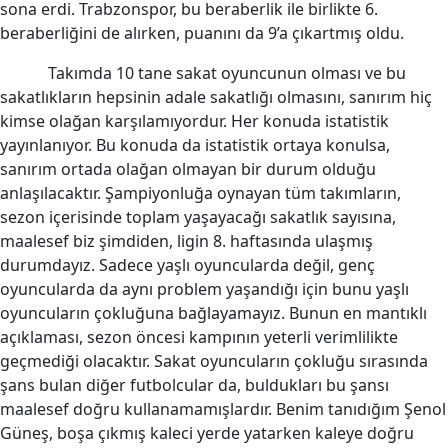
sona erdi. Trabzonspor, bu beraberlik ile birlikte 6.
beraberliğini de alırken, puanını da 9’a çıkartmış oldu.
Takımda 10 tane sakat oyuncunun olması ve bu
sakatlıkların hepsinin adale sakatlığı olmasını, sanırım hiç
kimse olağan karşılamıyordur. Her konuda istatistik
yayınlanıyor. Bu konuda da istatistik ortaya konulsa,
sanırım ortada olağan olmayan bir durum olduğu
anlaşılacaktır. Şampiyonluğa oynayan tüm takımların,
sezon içerisinde toplam yaşayacağı sakatlık sayısına,
maalesef biz şimdiden, ligin 8. haftasında ulaşmış
durumdayız. Sadece yaşlı oyuncularda değil, genç
oyuncularda da aynı problem yaşandığı için bunu yaşlı
oyuncuların çokluğuna bağlayamayız. Bunun en mantıklı
açıklaması, sezon öncesi kampının yeterli verimlilikte
geçmediği olacaktır. Sakat oyuncuların çokluğu sırasında
şans bulan diğer futbolcular da, buldukları bu şansı
maalesef doğru kullanamamışlardır. Benim tanıdığım Şenol
Güneş, boşa çıkmış kaleci yerde yatarken kaleye doğru