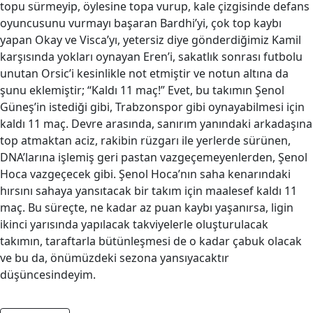
topu sürmeyip, öylesine topa vurup, kale çizgisinde defans
oyuncusunu vurmayı başaran Bardhi’yi, çok top kaybı
yapan Okay ve Visca’yı, yetersiz diye gönderdiğimiz Kamil
karşısında yokları oynayan Eren’i, sakatlık sonrası futbolu
unutan Orsic’i kesinlikle not etmiştir ve notun altına da
şunu eklemiştir; “Kaldı 11 maç!” Evet, bu takımın Şenol
Güneş’in istediği gibi, Trabzonspor gibi oynayabilmesi için
kaldı 11 maç. Devre arasında, sanırım yanındaki arkadaşına
top atmaktan aciz, rakibin rüzgarı ile yerlerde sürünen,
DNA’larına işlemiş geri pastan vazgeçemeyenlerden, Şenol
Hoca vazgeçecek gibi. Şenol Hoca’nın saha kenarındaki
hırsını sahaya yansıtacak bir takım için maalesef kaldı 11
maç. Bu süreçte, ne kadar az puan kaybı yaşanırsa, ligin
ikinci yarısında yapılacak takviyelerle oluşturulacak
takımın, taraftarla bütünleşmesi de o kadar çabuk olacak
ve bu da, önümüzdeki sezona yansıyacaktır
düşüncesindeyim.