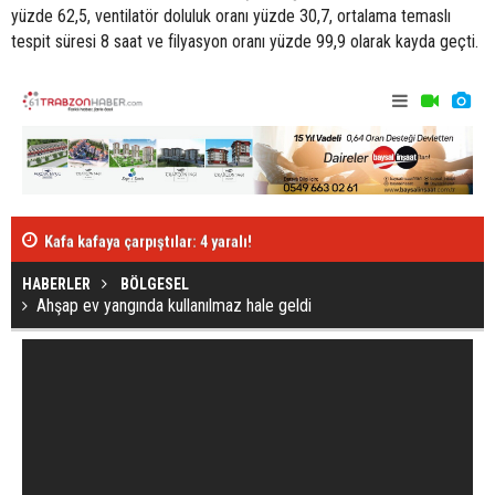
yüzde 62,5, ventilatör doluluk oranı yüzde 30,7, ortalama temaslı
tespit süresi 8 saat ve filyasyon oranı yüzde 99,9 olarak kayda geçti.
Abdülkadir'e 
Kafa kafaya çarpıştılar: 4 yaralı!
HABERLER
BÖLGESEL
Ahşap ev yangında kullanılmaz hale geldi