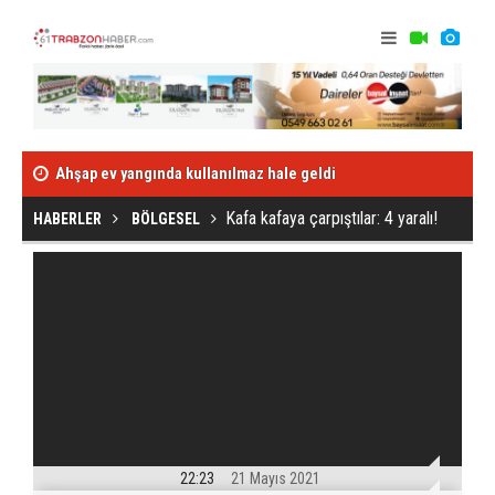
Ahşap ev yangında kullanılmaz hale geldi
Abdülkadir'e o
Kafa kafaya çarpıştılar: 4 yaralı!
Kafa kafaya çarpıştılar: 4 yaralı!
HABERLER
BÖLGESEL
22:23
21 Mayıs 2021