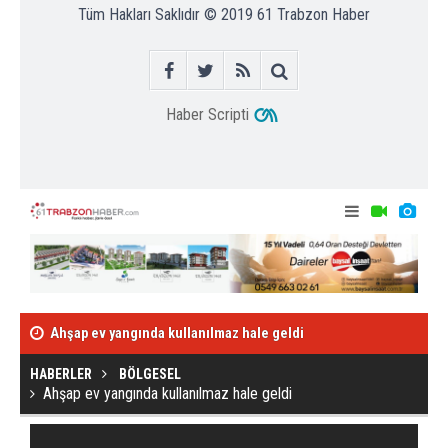
Tüm Hakları Saklıdır © 2019
61 Trabzon Haber
Haber Scripti
Ahşap ev yangında kullanılmaz hale geldi
Kafa kafaya çar
HABERLER
BÖLGESEL
Ahşap ev yangında kullanılmaz hale geldi