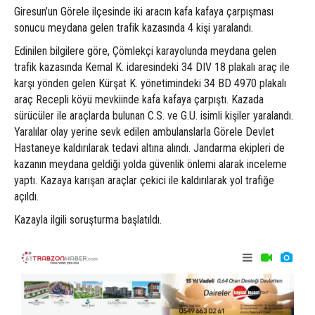
Giresun’un Görele ilçesinde iki aracın kafa kafaya çarpışması
sonucu meydana gelen trafik kazasında 4 kişi yaralandı.
Edinilen bilgilere göre, Çömlekçi karayolunda meydana gelen
trafik kazasında Kemal K. idaresindeki 34 DIV 18 plakalı araç ile
karşı yönden gelen Kürşat K. yönetimindeki 34 BD 4970 plakalı
araç Recepli köyü mevkiinde kafa kafaya çarpıştı. Kazada
sürücüler ile araçlarda bulunan C.S. ve G.U. isimli kişiler yaralandı.
Yaralılar olay yerine sevk edilen ambulanslarla Görele Devlet
Hastaneye kaldırılarak tedavi altına alındı. Jandarma ekipleri de
kazanın meydana geldiği yolda güvenlik önlemi alarak inceleme
yaptı. Kazaya karışan araçlar çekici ile kaldırılarak yol trafiğe
açıldı.
Kazayla ilgili soruşturma başlatıldı.