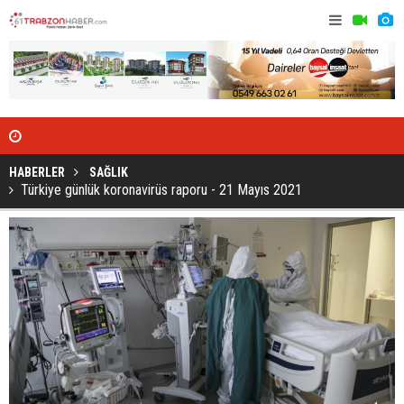
Abdülkadir'e o kulüpten resmi teklif...
Türkiye gü
HABERLER
SAĞLIK
Türkiye günlük koronavirüs raporu - 21 Mayıs 2021