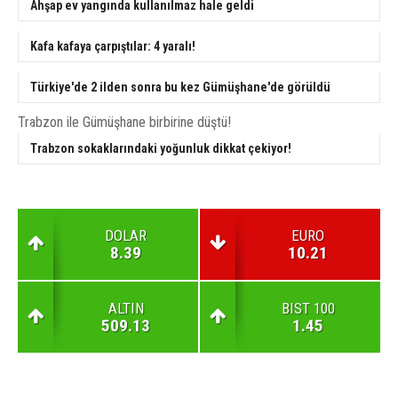
Ahşap ev yangında kullanılmaz hale geldi
Kafa kafaya çarpıştılar: 4 yaralı!
Türkiye'de 2 ilden sonra bu kez Gümüşhane'de görüldü
Trabzon ile Gümüşhane birbirine düştü!
Trabzon sokaklarındaki yoğunluk dikkat çekiyor!
DOLAR
EURO
8.39
10.21
ALTIN
BIST 100
509.13
1.45