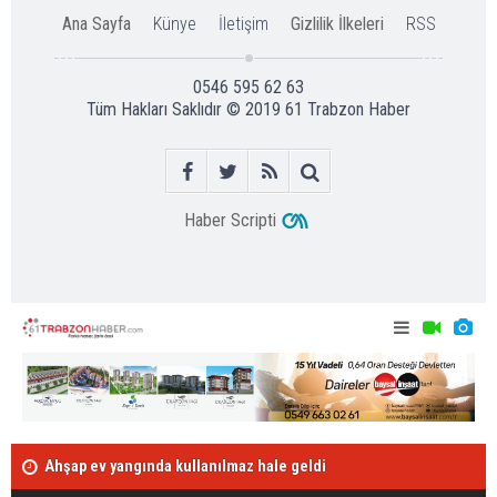
Ana Sayfa
Künye
İletişim
Gizlilik İlkeleri
RSS
0546 595 62 63
Tüm Hakları Saklıdır © 2019
61 Trabzon Haber
Haber Scripti
Ahşap ev yangında kullanılmaz hale geldi
Abdülkadir'e 
Kafa kafaya çarpıştılar: 4 yaralı!