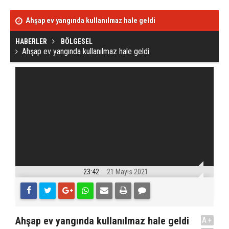
Ahşap ev yangında kullanılmaz hale geldi
Kafa kafaya çar
HABERLER
BÖLGESEL
Ahşap ev yangında kullanılmaz hale geldi
23:42
21 Mayıs 2021
Ahşap ev yangında kullanılmaz hale geldi
A+