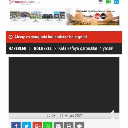
Ahşap ev yangında kullanılmaz hale geldi
Abdülkadir'e o
Kafa kafaya çarpıştılar: 4 yaralı!
Kafa kafaya çarpıştılar: 4 yaralı!
HABERLER
BÖLGESEL
22:23
21 Mayıs 2021