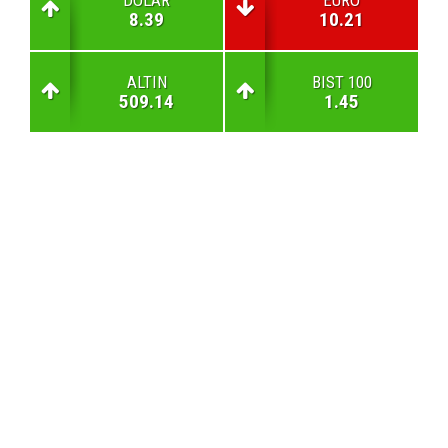
8.39
10.21
ALTIN
BIST 100
509.14
1.45