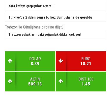
Kafa kafaya çarpıştılar: 4 yaralı!
Türkiye'de 2 ilden sonra bu kez Gümüşhane'de görüldü
Trabzon ile Gümüşhane birbirine düştü!
Trabzon sokaklarındaki yoğunluk dikkat çekiyor!
DOLAR
EURO
8.39
10.21
ALTIN
BIST 100
509.13
1.45