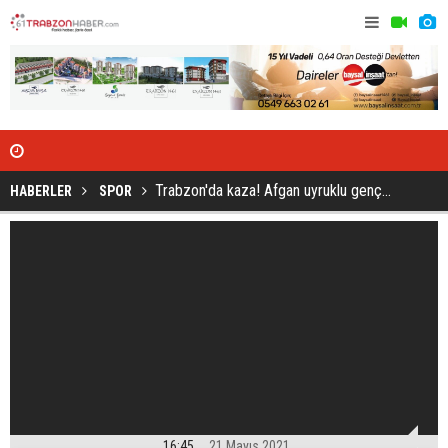
Abdülkadir'e o kulüpten resmi teklif...
Türkiye gü
Trabzon'da kaza! Afgan uyruklu genç...
HABERLER
SPOR
16:45
21 Mayıs 2021