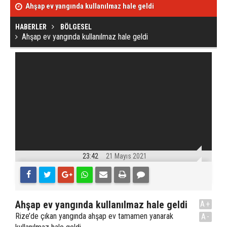
Ahşap ev yangında kullanılmaz hale geldi
Kafa kafaya çar
HABERLER
BÖLGESEL
Ahşap ev yangında kullanılmaz hale geldi
23:42
21 Mayıs 2021
Ahşap ev yangında kullanılmaz hale geldi
A+
Rize’de çıkan yangında ahşap ev tamamen yanarak
A-