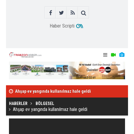
Haber Scripti
Ahşap ev yangında kullanılmaz hale geldi
Kafa kafaya çar
HABERLER
BÖLGESEL
Ahşap ev yangında kullanılmaz hale geldi