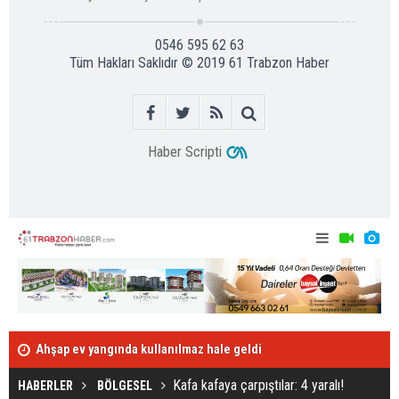
0546 595 62 63
Tüm Hakları Saklıdır © 2019
61 Trabzon Haber
Haber Scripti
Ahşap ev yangında kullanılmaz hale geldi
Abdülkadir'e 
Kafa kafaya çarpıştılar: 4 yaralı!
Kafa kafaya çarpıştılar: 4 yaralı!
HABERLER
BÖLGESEL