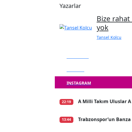
Yazarlar
Bize rahat
yok
Tansel Kolcu
FACEBOOK
TWITTER
INSTAGRAM
A Milli Takım Uluslar A
22:19
Trabzonspor’un Banza 
13:44