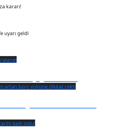
ş Simon Banza kararı!
u Karadeniz’e uyarı geldi
ası! 4 kişi yaralandı
Belediyesi’nin artan borç