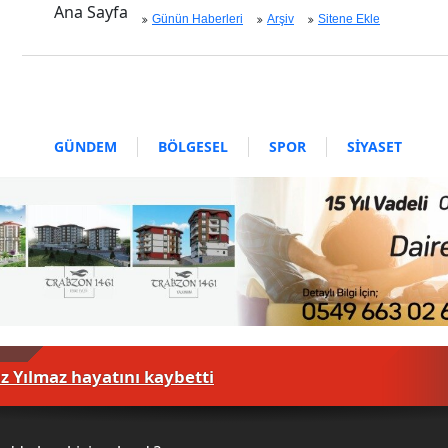
Ana Sayfa
Günün Haberleri
Arşiv
Sitene Ekle
GÜNDEM
BÖLGESEL
SPOR
SİYASET
EKONOMİ
ASAYİŞ
SAĞLIK
MAGAZİN
BİLİM - TEKNOLOJİ
z Yılmaz hayatını kaybetti
ayıs böyle kutlandı!