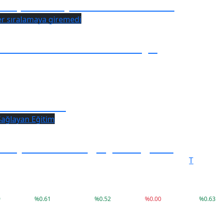
spor maçı tarihi belli oldu!
 üniversiteler sıralamaya
s Haftası!
a İş İmkanı Sağlayan Eğitim
T
C
41,79
3.660,14
9.407
79.999
9
%
0.61
%
0.52
%
0.00
%
0.63