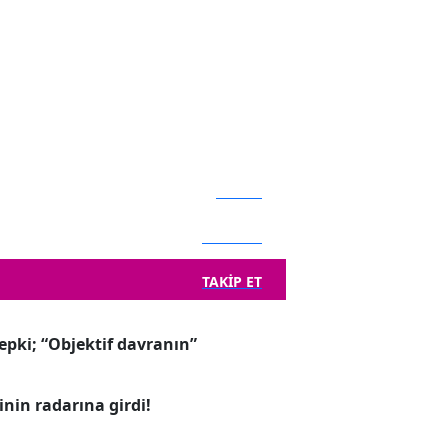
BEĞEN
TAKIP ET
TAKIP ET
pki; “Objektif davranın”
nin radarına girdi!