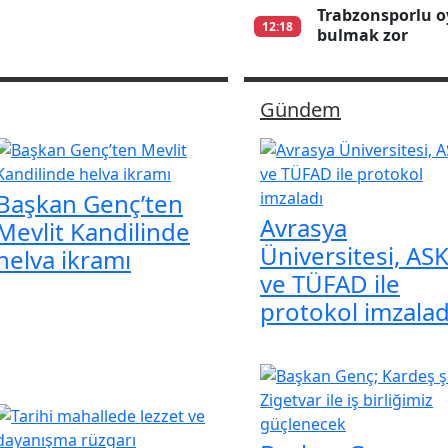
Trabzonsporlu o
12:18
bulmak zor
Gündem
Başkan Genç’ten
Avrasya
Mevlit Kandilinde
Üniversitesi, AS
helva ikramı
ve TÜFAD ile
protokol imzalad