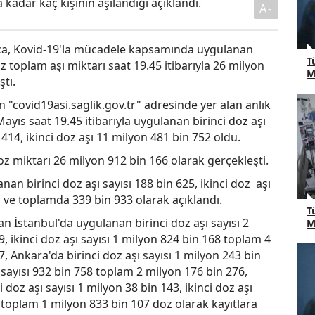
kadar kaç kişinin aşılandığı açıklandı.
A-
nca, Kovid-19'la mücadele kapsamında uygulanan
T
doz toplam aşı miktarı saat 19.45 itibarıyla 26 milyon
M
ştı.
n "covid19asi.saglik.gov.tr" adresinde yer alan anlık
Mayıs saat 19.45 itibarıyla uygulanan birinci doz aşı
414, ikinci doz aşı 11 milyon 481 bin 752 oldu.
z miktarı 26 milyon 912 bin 166 olarak gerçekleşti.
an birinci doz aşı sayısı 188 bin 625, ikinci doz aşı
8 ve toplamda 339 bin 933 olarak açıklandı.
T
lan İstanbul'da uygulanan birinci doz aşı sayısı 2
M
, ikinci doz aşı sayısı 1 milyon 824 bin 168 toplam 4
, Ankara'da birinci doz aşı sayısı 1 milyon 243 bin
ı sayısı 932 bin 758 toplam 2 milyon 176 bin 276,
i doz aşı sayısı 1 milyon 38 bin 143, ikinci doz aşı
4 toplam 1 milyon 833 bin 107 doz olarak kayıtlara