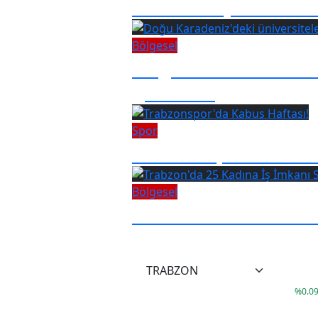
Fenerbahçe - Trabzon
Bölgesel
Doğu Karadeniz'deki
giremedi
Spor
Trabzonspor'da Kabu
Bölgesel
Trabzon'da 25 Kadın
°
17
38,02
%
0.0