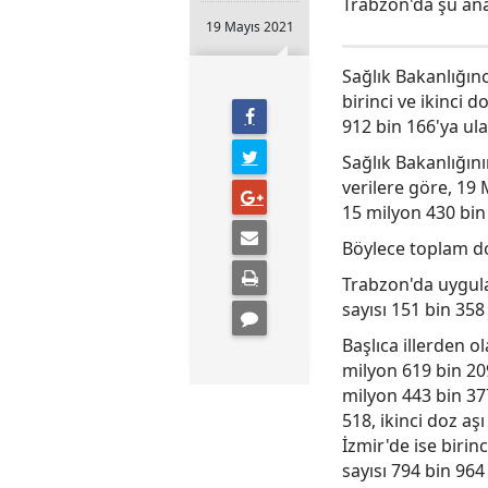
Trabzon'da şu ana 
19 Mayıs 2021
Sağlık Bakanlığı
birinci ve ikinci 
912 bin 166'ya ula
Sağlık Bakanlığını
verilere göre, 19 
15 milyon 430 bin 
Böylece toplam do
Trabzon'da uygulan
sayısı 151 bin 35
Başlıca illerden o
milyon 619 bin 209
milyon 443 bin 377
518, ikinci doz aş
İzmir'de ise birinc
sayısı 794 bin 96