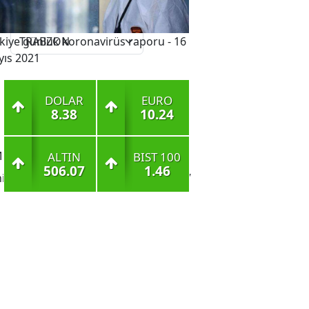
°
kiye günlük koronavirüs raporu - 16
17
ıs 2021
DOLAR
EURO
8.38
10.24
ALTIN
BIST 100
506.07
1.46