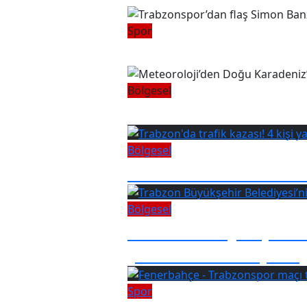
Spor
Trabzonspor’dan fla
Bölgesel
Meteoroloji’den Doğ
Bölgesel
Trabzon'da trafik kaz
Bölgesel
Trabzon Büyükşehir 
yüküne dikkat çekti
Spor