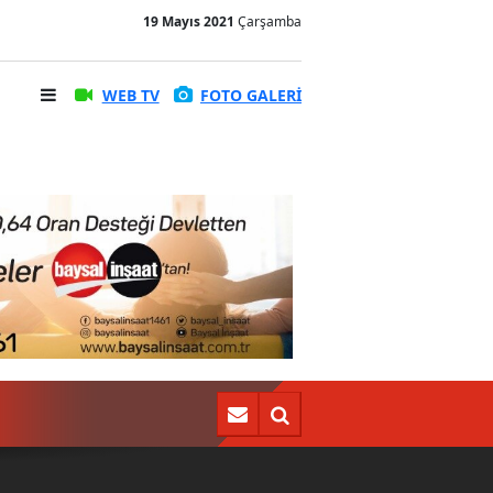
19 Mayıs 2021
Çarşamba
WEB TV
FOTO GALERİ
Artvin'de feci ölüm! İş makinesi kovasının altında