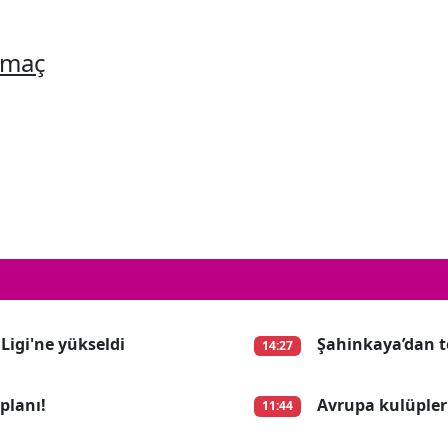
 maç
 Ligi'ne yükseldi
Şahinkaya’dan te
14:27
planı!
Avrupa kulüpleri
11:44