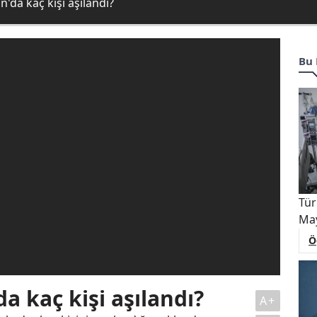
n'da kaç kişi aşılandı?
Bu 
Tür
May
Ö
a kaç kişi aşılandı?
A+