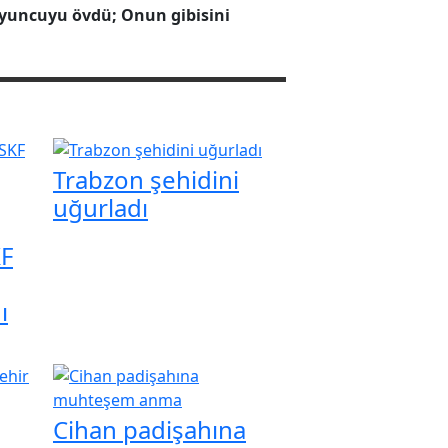
yuncuyu övdü; Onun gibisini
Trabzon şehidini
uğurladı
KF
ı
Cihan padişahına