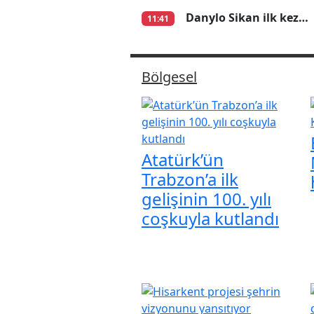
Danylo Sikan ilk kez…
11:41
Bölgesel
Atatürk’ün
Trabzon’a ilk
gelişinin 100. yılı
coşkuyla kutlandı