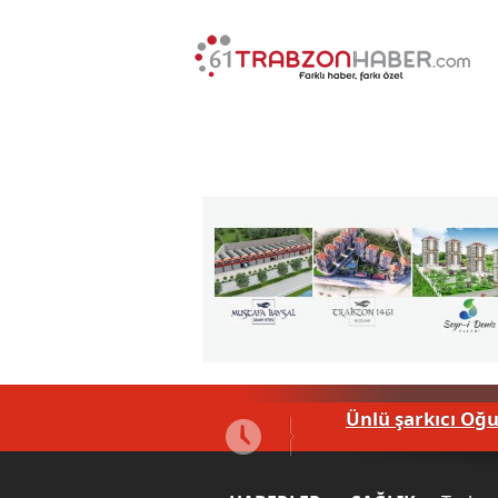
Ünlü şarkıcı Oğu
Akçaabat'ta 19 M