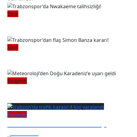
Spor
Trabzonspor’da Nwakaeme
talihsizliği!
Spor
Trabzonspor’dan flaş Simon Banza
kararı!
Bölgesel
Meteoroloji’den Doğu Karadeniz’e
uyarı geldi
Bölgesel
Trabzon'da trafik kazası! 4 kişi
yaralandı