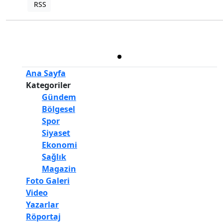
RSS
Copyright © 2022. Her hakkı saklıdır.
Haber Yazılımı:
TE Bilişim
Ana Sayfa
Kategoriler
Gündem
Bölgesel
Spor
Siyaset
Ekonomi
Sağlık
Magazin
Foto Galeri
Video
Yazarlar
Röportaj