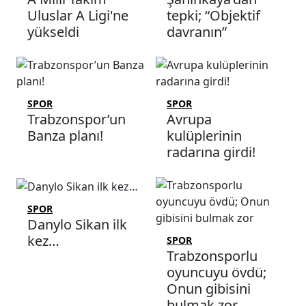
Uluslar A Ligi'ne
tepki; “Objektif
yükseldi
davranın”
SPOR
SPOR
Trabzonspor’un
Avrupa
Banza planı!
kulüplerinin
radarına girdi!
SPOR
Danylo Sikan ilk
kez…
SPOR
Trabzonsporlu
oyuncuyu övdü;
Onun gibisini
bulmak zor