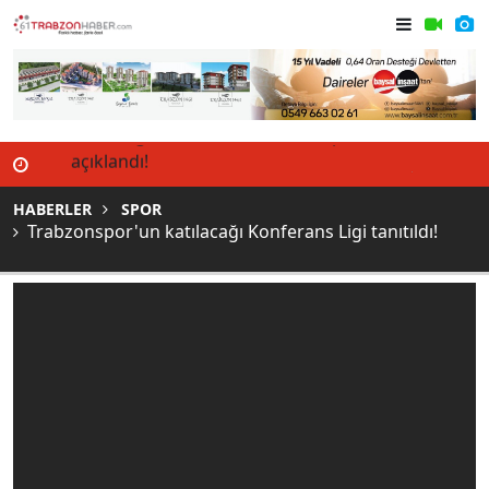
r 11'i
Nihat Özdemir açıkladı! Süper Lig'de hedef
Flaş geliş
18 takım
geliyorlar
HABERLER
SPOR
Trabzonspor'un katılacağı Konferans Ligi tanıtıldı!