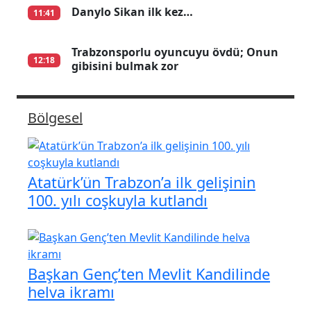
Danylo Sikan ilk kez…
11:41
Trabzonsporlu oyuncuyu övdü; Onun
12:18
gibisini bulmak zor
Bölgesel
Atatürk’ün Trabzon’a ilk gelişinin
100. yılı coşkuyla kutlandı
Başkan Genç’ten Mevlit Kandilinde
helva ikramı