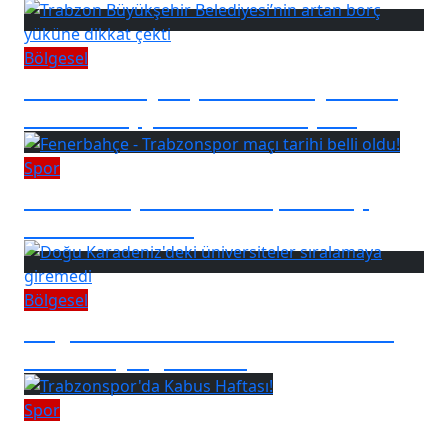
Bölgesel
Trabzon Büyükşehir Belediyesi’nin
artan borç yüküne dikkat çekti
Spor
Fenerbahçe - Trabzonspor maçı
tarihi belli oldu!
Bölgesel
Doğu Karadeniz'deki üniversiteler
sıralamaya giremedi
Spor
Trabzonspor'da Kabus Haftası!