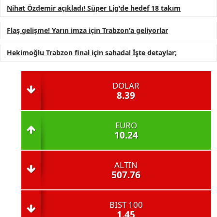
Nihat Özdemir açıkladı! Süper Lig'de hedef 18 takım
Flaş gelişme! Yarın imza için Trabzon'a geliyorlar
Hekimoğlu Trabzon final için sahada! İşte detaylar;
DOLAR
8.39
EURO
10.24
ALTIN
507.76
BIST 100
1.45