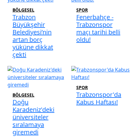
BÖLGESEL
SPOR
Trabzon
Fenerbahçe -
Büyükşehir
Trabzonspor
Belediyesi’nin
maçı tarihi belli
artan borç
oldu!
yüküne dikkat
çekti
SPOR
Trabzonspor'da
BÖLGESEL
Doğu
Kabus Haftası!
Karadeniz'deki
üniversiteler
sıralamaya
giremedi