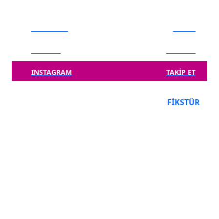
FACEBOOK
BEĞEN
TWITTER
TAKIP ET
INSTAGRAM
TAKIP ET
PUAN DURUMU
FIKSTÜR
Takım
O
P
Fenerbahçe
5
13
1
Galatasaray
4
12
2
Başakşehir
4
10
3