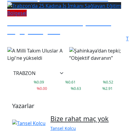
Bölgesel
Trabzon'da 25 Kadına İş İmkanı
Sağlayan Eğitim
T
°
17
C
38,02
41,79
3.660,14
%
0.09
%
0.61
%
0.52
9.407
79.999
1.592
%
0.00
%
0.63
%
2.91
Yazarlar
Bize rahat maç yok
Tansel Kolcu