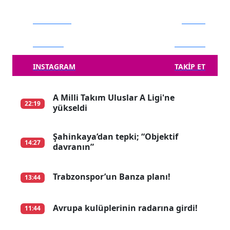
FACEBOOK
BEĞEN
TWITTER
TAKIP ET
INSTAGRAM
TAKIP ET
A Milli Takım Uluslar A Ligi'ne
22:19
yükseldi
Şahinkaya’dan tepki; “Objektif
14:27
davranın”
Trabzonspor’un Banza planı!
13:44
Avrupa kulüplerinin radarına girdi!
11:44