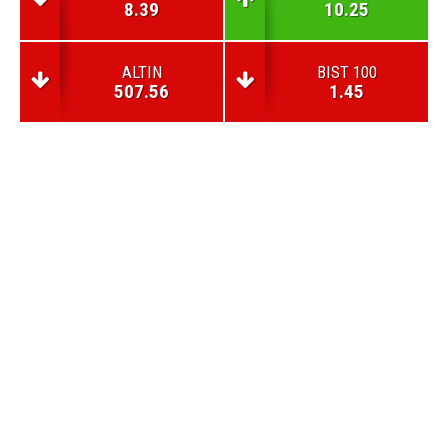
8.39
10.25
ALTIN
BIST 100
507.56
1.45