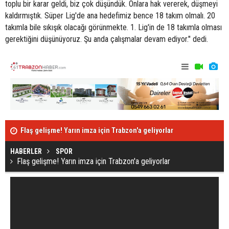
toplu bir karar geldi, biz çok düşündük. Onlara hak vererek, düşmeyi
kaldırmıştık. Süper Lig'de ana hedefimiz bence 18 takım olmalı. 20
takımla bile sıkışık olacağı görünmekte. 1. Lig'in de 18 takımla olması
gerektiğini düşünüyoruz. Şu anda çalışmalar devam ediyor." dedi.
Flaş gelişme! Yarın imza için Trabzon'a geliyorlar
"Koronavirüs
HABERLER
SPOR
Flaş gelişme! Yarın imza için Trabzon'a geliyorlar