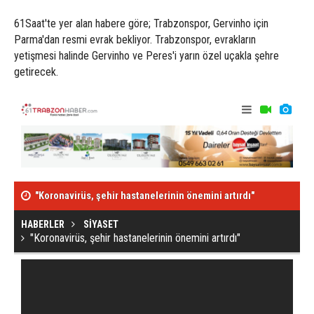
61Saat'te yer alan habere göre; Trabzonspor, Gervinho için
Parma'dan resmi evrak bekliyor. Trabzonspor, evrakların
yetişmesi halinde Gervinho ve Peres'i yarın özel uçakla şehre
getirecek.
"Koronavirüs, şehir hastanelerinin önemini artırdı"
Hekimoğlu Tra
HABERLER
SİYASET
"Koronavirüs, şehir hastanelerinin önemini artırdı"