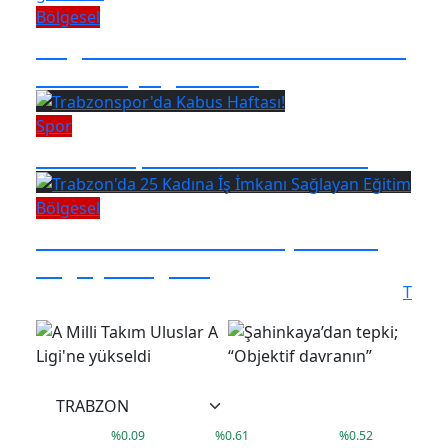
Bölgesel
Doğu Karadeniz'deki üniversiteler
sıralamaya giremedi
Spor
Trabzonspor'da Kabus Haftası!
Bölgesel
Trabzon'da 25 Kadına İş İmkanı
Sağlayan Eğitim
T
°
17
C
38,02
41,79
3.660,14
%
0.09
%
0.61
%
0.52