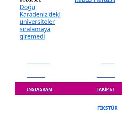
Doğu
Karadeniz'deki
üniversiteler
sıralamaya
giremedi
FACEBOOK
BEĞEN
TWITTER
TAKIP ET
INSTAGRAM
TAKIP ET
PUAN DURUMU
FIKSTÜR