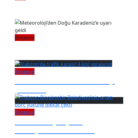
Trabzonspor’dan flaş Simon
Banza kararı!
Bölgesel
Meteoroloji’den Doğu
Karadeniz’e uyarı geldi
Bölgesel
Trabzon'da trafik kazası! 4 kişi
yaralandı
Bölgesel
Trabzon Büyükşehir
Belediyesi’nin artan borç