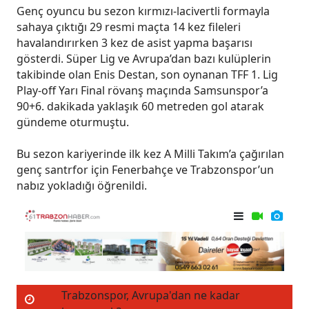
Genç oyuncu bu sezon kırmızı-lacivertli formayla
sahaya çıktığı 29 resmi maçta 14 kez fileleri
havalandırırken 3 kez de asist yapma başarısı
gösterdi. Süper Lig ve Avrupa’dan bazı kulüplerin
takibinde olan Enis Destan, son oynanan TFF 1. Lig
Play-off Yarı Final rövanş maçında Samsunspor’a
90+6. dakikada yaklaşık 60 metreden gol atarak
gündeme oturmuştu.
Bu sezon kariyerinde ilk kez A Milli Takım’a çağırılan
genç santrfor için Fenerbahçe ve Trabzonspor’un
nabız yokladığı öğrenildi.
nü!
Trabzonspor, Avrupa'dan ne kadar
İmza için Tr