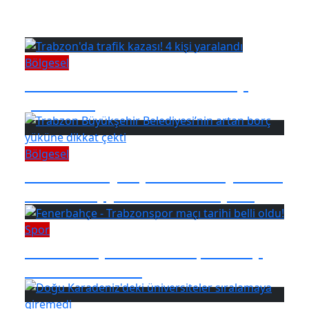
Meteoroloji’den Doğu Karadeniz’e
uyarı geldi
Bölgesel
Trabzon'da trafik kazası! 4 kişi
yaralandı
Bölgesel
Trabzon Büyükşehir Belediyesi’nin
artan borç yüküne dikkat çekti
Spor
Fenerbahçe - Trabzonspor maçı
tarihi belli oldu!