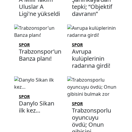
Uluslar A
tepki; “Objektif
Ligi'ne yükseldi
davranın”
SPOR
SPOR
Trabzonspor’un
Avrupa
Banza planı!
kulüplerinin
radarına girdi!
SPOR
Danylo Sikan
SPOR
ilk kez…
Trabzonsporlu
oyuncuyu
övdü; Onun
gibisini