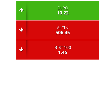
EURO
10.22
ALTIN
506.45
BIST 100
1.45