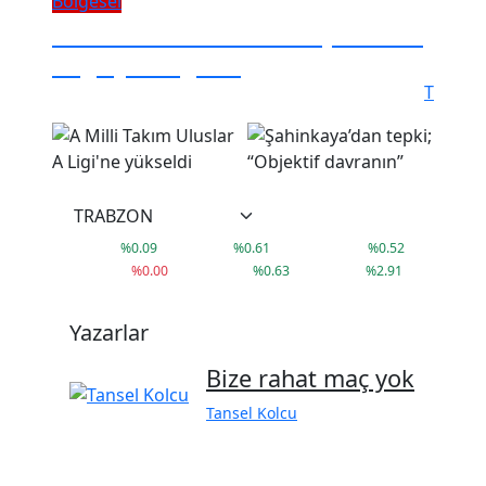
Bölgesel
Trabzon'da 25 Kadına İş İmkanı
Sağlayan Eğitim
T
°
17
C
38,02
41,79
3.660,14
%
0.09
%
0.61
%
0.52
9.407
79.999
1.592
%
0.00
%
0.63
%
2.91
Yazarlar
Bize rahat maç yok
Tansel Kolcu
FACEBOOK
BEĞEN