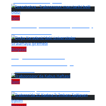
yüküne dikkat çekti
Spor
Fenerbahçe - Trabzonspor maçı
tarihi belli oldu!
Bölgesel
Doğu Karadeniz'deki
üniversiteler sıralamaya
giremedi
Spor
Trabzonspor'da Kabus Haftası!