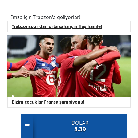
İmza için Trabzon'a geliyorlar!
Trabzonspor'dan orta saha için flaş hamle!
Bizim çocuklar Fransa şampiyonu!
DOLAR
8.39