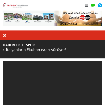
Trabzonspor, Avrupa'dan ne kadar
İmza
kazanacak?
HABERLER
SPOR
İtalyanların Ekuban ısrarı sürüyor!