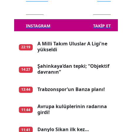
TWITTER
TAKIP ET
INSTAGRAM
TAKIP ET
A Milli Takım Uluslar A Ligi'ne
22:19
yükseldi
Şahinkaya’dan tepki; “Objektif
14:27
davranın”
Trabzonspor’un Banza planı!
13:44
Avrupa kulüplerinin radarına
11:44
girdi!
Danylo Sikan ilk kez…
11:41