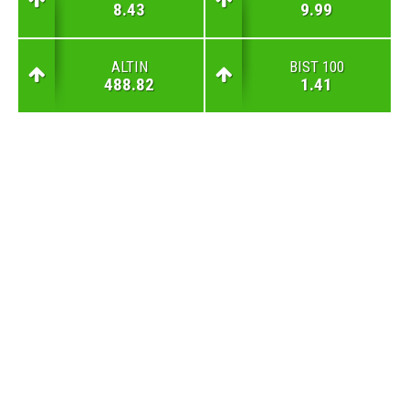
8.43
9.99
ALTIN
BIST 100
488.82
1.41