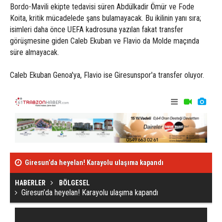
Bordo-Mavili ekipte tedavisi süren Abdülkadir Ömür ve Fode
Koita, kritik mücadelede şans bulamayacak. Bu ikilinin yanı sıra;
isimleri daha önce UEFA kadrosuna yazılan fakat transfer
görüşmesine giden Caleb Ekuban ve Flavio da Molde maçında
süre almayacak.
Caleb Ekuban Genoa'ya, Flavio ise Giresunspor'a transfer oluyor.
Giresun’da heyelan! Karayolu ulaşıma kapandı
Türkiye günlü
2021
HABERLER
BÖLGESEL
Giresun’da heyelan! Karayolu ulaşıma kapandı