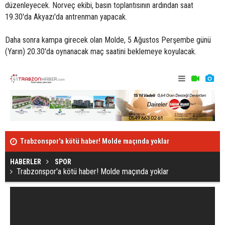
düzenleyecek. Norveç ekibi, basın toplantısının ardından saat
19.30'da Akyazı'da antrenman yapacak.
Daha sonra kampa girecek olan Molde, 5 Ağustos Perşembe günü
(Yarın) 20.30'da oynanacak maç saatini beklemeye koyulacak.
Trabzonspor'a kötü haber! Molde maçında yoklar
Türkiye günl
Giresun’da heyelan! Karayolu ulaşıma kapandı
HABERLER
SPOR
Trabzonspor'a kötü haber! Molde maçında yoklar