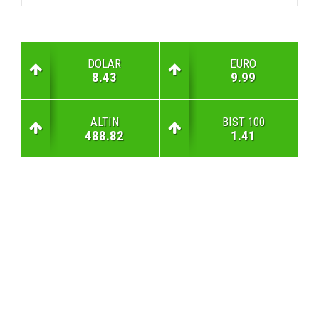
DOLAR
EURO
8.43
9.99
ALTIN
BIST 100
488.82
1.41