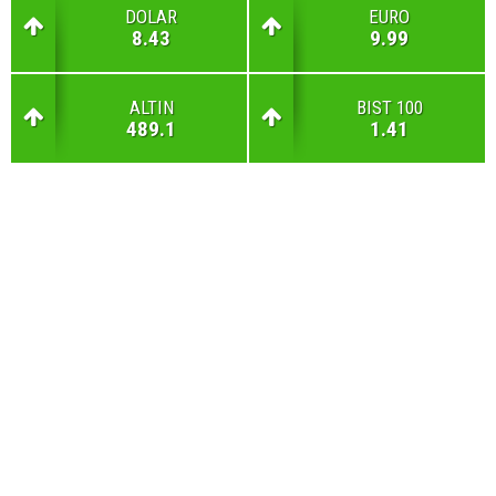
DOLAR
EURO
8.43
9.99
ALTIN
BIST 100
489.1
1.41