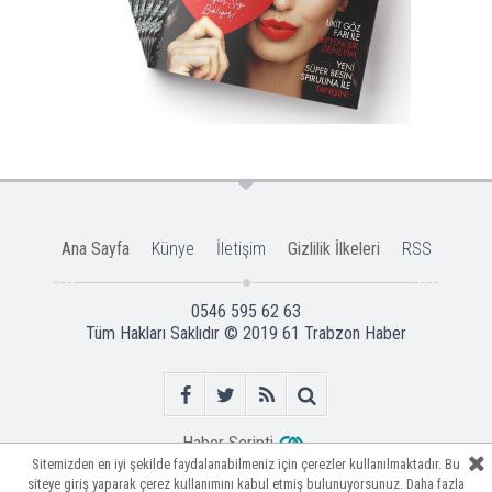
Ana Sayfa
Künye
İletişim
Gizlilik İlkeleri
RSS
0546 595 62 63
Tüm Hakları Saklıdır © 2019
61 Trabzon Haber
Haber Scripti
Sitemizden en iyi şekilde faydalanabilmeniz için çerezler kullanılmaktadır. Bu
Sitemizden en iyi şekilde faydalanabilmeniz için çerezler kullanılmaktadır. Bu
siteye giriş yaparak çerez kullanımını kabul etmiş bulunuyorsunuz. Daha fazla
siteye giriş yaparak çerez kullanımını kabul etmiş bulunuyorsunuz. Daha fazla