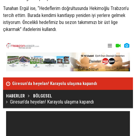
Tunahan Ergül ise, “Hedeflerim doğrultusunda Hekimoğlu Trabzon’u
tercih ettim. Burada kendimi kanıtlayıp yeniden iyi yerlere gelmek
istiyorum. Öncelikli hedefimiz bu sezon takımımızı bir üst lige
çıkarmak” ifadelerini kullandı.
Giresun’da heyelan! Karayolu ulaşıma kapandı
Türkiye günl
HABERLER
BÖLGESEL
Giresun’da heyelan! Karayolu ulaşıma kapandı