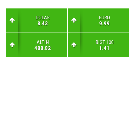
DOLAR
EURO
8.43
9.99
ALTIN
BIST 100
488.82
1.41