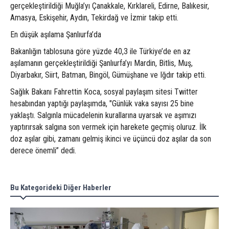
gerçekleştirildiği Muğla’yı Çanakkale, Kırklareli, Edirne, Balıkesir,
Amasya, Eskişehir, Aydın, Tekirdağ ve İzmir takip etti.
En düşük aşılama Şanlıurfa’da
Bakanlığın tablosuna göre yüzde 40,3 ile Türkiye’de en az
aşılamanın gerçekleştirildiği Şanlıurfa’yı Mardin, Bitlis, Muş,
Diyarbakır, Siirt, Batman, Bingöl, Gümüşhane ve Iğdır takip etti.
Sağlık Bakanı Fahrettin Koca, sosyal paylaşım sitesi Twitter
hesabından yaptığı paylaşımda, "Günlük vaka sayısı 25 bine
yaklaştı. Salgınla mücadelenin kurallarına uyarsak ve aşımızı
yaptırırsak salgına son vermek için harekete geçmiş oluruz. İlk
doz aşılar gibi, zamanı gelmiş ikinci ve üçüncü doz aşılar da son
derece önemli” dedi.
Bu Kategorideki Diğer Haberler