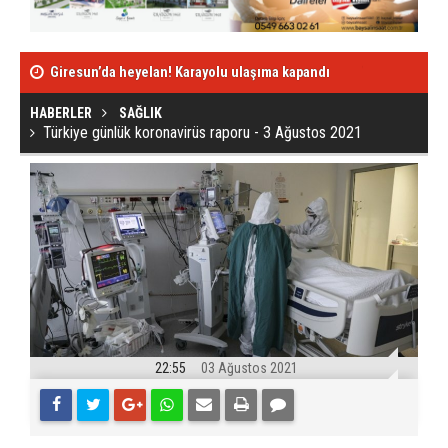
Giresun’da heyelan! Karayolu ulaşıma kapandı
Manavgat yangı
Türkiye günlük koronavirüs raporu - 3 Ağustos
tutuklandı
2021
HABERLER
SAĞLIK
Türkiye günlük koronavirüs raporu - 3 Ağustos 2021
22:55
03 Ağustos 2021