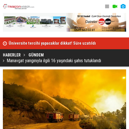
İnşaatın asansör boşluğuna düşen işçi hayatını kaybetti
Artvin'dek
HABERLER
GÜNDEM
Manavgat yangınıyla ilgili 16 yaşındaki şahıs tutuklandı