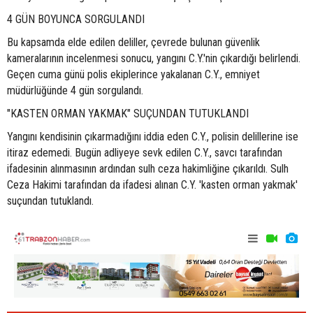
4 GÜN BOYUNCA SORGULANDI
Bu kapsamda elde edilen deliller, çevrede bulunan güvenlik
kameralarının incelenmesi sonucu, yangını C.Y.'nin çıkardığı belirlendi.
Geçen cuma günü polis ekiplerince yakalanan C.Y., emniyet
müdürlüğünde 4 gün sorgulandı.
"KASTEN ORMAN YAKMAK" SUÇUNDAN TUTUKLANDI
Yangını kendisinin çıkarmadığını iddia eden C.Y., polisin delillerine ise
itiraz edemedi. Bugün adliyeye sevk edilen C.Y., savcı tarafından
ifadesinin alınmasının ardından sulh ceza hakimliğine çıkarıldı. Sulh
Ceza Hakimi tarafından da ifadesi alınan C.Y. 'kasten orman yakmak'
suçundan tutuklandı.
Üniversite tercihi yapacaklar dikkat! Süre uzatıldı
İnşaatın asa
kaybetti