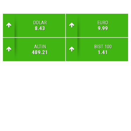
DOLAR
EURO
8.43
9.99
ALTIN
BIST 100
489.21
1.41