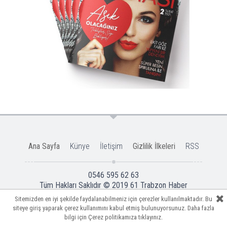
Ana Sayfa
Künye
İletişim
Gizlilik İlkeleri
RSS
0546 595 62 63
Tüm Hakları Saklıdır © 2019
61 Trabzon Haber
Sitemizden en iyi şekilde faydalanabilmeniz için çerezler kullanılmaktadır. Bu
Sitemizden en iyi şekilde faydalanabilmeniz için çerezler kullanılmaktadır. Bu
Sitemizden en iyi şekilde faydalanabilmeniz için çerezler kullanılmaktadır. Bu
siteye giriş yaparak çerez kullanımını kabul etmiş bulunuyorsunuz. Daha fazla
siteye giriş yaparak çerez kullanımını kabul etmiş bulunuyorsunuz. Daha fazla
siteye giriş yaparak çerez kullanımını kabul etmiş bulunuyorsunuz. Daha fazla
bilgi için
bilgi için
bilgi için
Çerez politikamıza
Çerez politikamıza
Çerez politikamıza
tıklayınız.
tıklayınız.
tıklayınız.