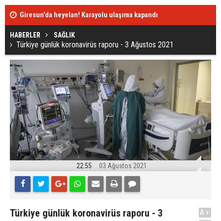
Manavgat yan
Türkiye günlük koronavirüs raporu - 3 Ağustos 2021
tutuklandı
HABERLER
SAĞLIK
Türkiye günlük koronavirüs raporu - 3 Ağustos 2021
22:55
03 Ağustos 2021
Türkiye günlük koronavirüs raporu - 3
A+