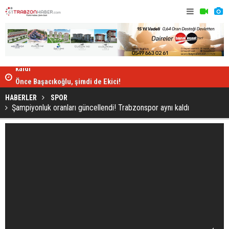
Şampiyonluk oranları güncellendi! Trabzonspor aynı
kaldı
Berat Özde
Önce Başacıkoğlu, şimdi de Ekici!
HABERLER
SPOR
Şampiyonluk oranları güncellendi! Trabzonspor aynı kaldı