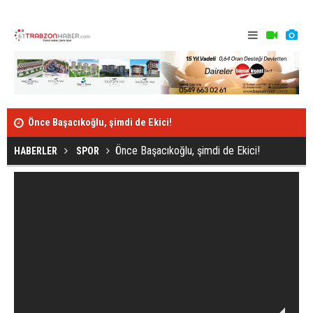
Önce Başacıkoğlu, şimdi de Ekici!
Berat Özdem
Önce Başacıkoğlu, şimdi de Ekici!
HABERLER
SPOR