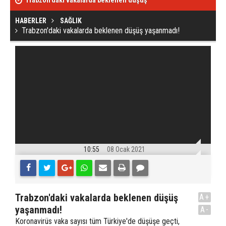
Trabzon'daki vakalarda beklenen düşüş
Stiven Plaza,
yaşanmadı!
HABERLER
SAĞLIK
Trabzon'daki vakalarda beklenen düşüş yaşanmadı!
10:55
08 Ocak 2021
Trabzon'daki vakalarda beklenen düşüş
A+
yaşanmadı!
A-
Koronavirüs vaka sayısı tüm Türkiye'de düşüşe geçti,