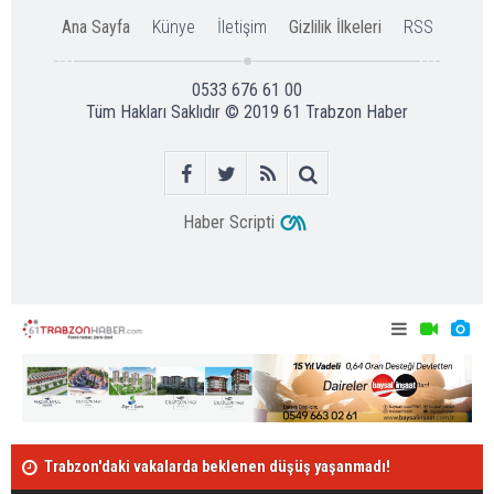
Ana Sayfa
Künye
İletişim
Gizlilik İlkeleri
RSS
0533 676 61 00
Tüm Hakları Saklıdır © 2019
61 Trabzon Haber
Haber Scripti
adı!
Stiven Plaza, Emelec'e doğru!
Trabzonspor'