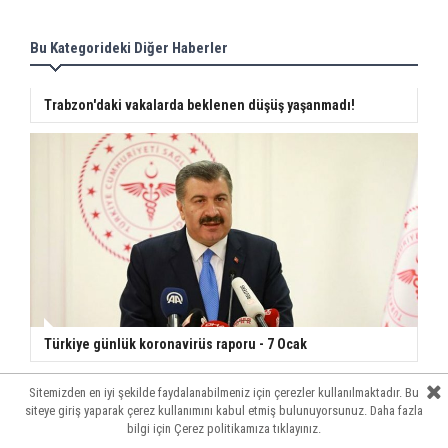
Bu Kategorideki Diğer Haberler
Trabzon'daki vakalarda beklenen düşüş yaşanmadı!
Türkiye günlük koronavirüs raporu - 7 Ocak
Mutant virüs en çok hangi yaş grubunu etkiliyor?
Sitemizden en iyi şekilde faydalanabilmeniz için çerezler kullanılmaktadır. Bu
Sitemizden en iyi şekilde faydalanabilmeniz için çerezler kullanılmaktadır. Bu
Sitemizden en iyi şekilde faydalanabilmeniz için çerezler kullanılmaktadır. Bu
Sitemizden en iyi şekilde faydalanabilmeniz için çerezler kullanılmaktadır. Bu
siteye giriş yaparak çerez kullanımını kabul etmiş bulunuyorsunuz. Daha fazla
siteye giriş yaparak çerez kullanımını kabul etmiş bulunuyorsunuz. Daha fazla
siteye giriş yaparak çerez kullanımını kabul etmiş bulunuyorsunuz. Daha fazla
siteye giriş yaparak çerez kullanımını kabul etmiş bulunuyorsunuz. Daha fazla
bilgi için
bilgi için
bilgi için
bilgi için
Çerez politikamıza
Çerez politikamıza
Çerez politikamıza
Çerez politikamıza
tıklayınız.
tıklayınız.
tıklayınız.
tıklayınız.