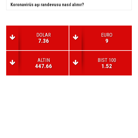
Koronavirüs aşı randevusu nasıl alınır?
DOLAR
EURO
7.36
9
ALTIN
BIST 100
447.66
1.52