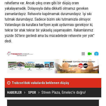
rahatlama var. Ancak çıkış oranı gibi bir düşüş oranı
yakalayamadık. Dolayısıyla daha dikkatli olmamız gereken
zamanlardayız. Rehavete kapılmamak durumundayız. İşi sıkı
tutmak durumdayız. Sadece bizim sıkı tutmamızla olmuyor.
Vatandaşın da kurullara harfiyen ayak uydurması gerekiyor ki;
tekrar bir atak tekrar bir yükseliş yaşamayalım. Rakamlarımız
yüzde 50’lere geriledi ama bu mücadelede rehavete yer yok"
dedi.
Stiven Plaza, Emelec'e doğru!
Trabzonspor'a
Stiven Plaza, Emelec'e doğru!
HABERLER
SPOR