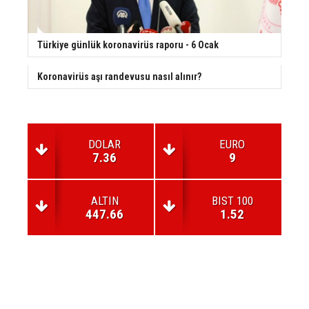
Türkiye günlük koronavirüs raporu - 6 Ocak
Koronavirüs aşı randevusu nasıl alınır?
DOLAR
EURO
7.36
9
ALTIN
BIST 100
447.66
1.52