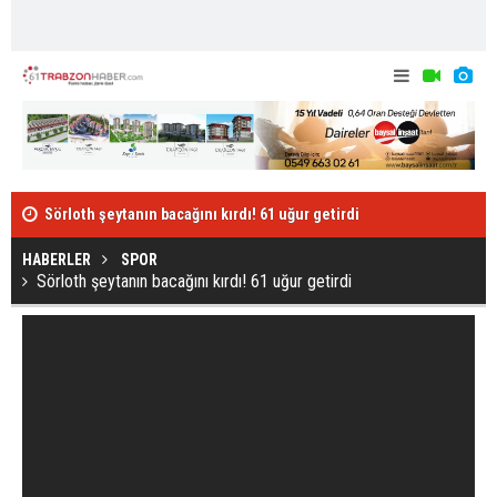
Sörloth şeytanın bacağını kırdı! 61 uğur getirdi
Bakan Koca’d
açıklama!
HABERLER
SPOR
Sörloth şeytanın bacağını kırdı! 61 uğur getirdi