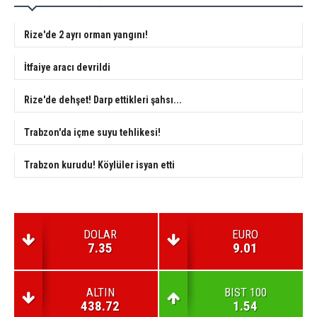
Rize'de 2 ayrı orman yangını!
İtfaiye aracı devrildi
Rize'de dehşet! Darp ettikleri şahsı...
Trabzon'da içme suyu tehlikesi!
Trabzon kurudu! Köylüler isyan etti
DOLAR
EURO
7.35
9.01
ALTIN
BIST 100
438.72
1.54