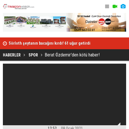
Sörloth şeytanın bacağını kırdı! 61 uğur getirdi
Bakan Koca’
açıklama!
Berat Özdemir'den kötü haber!
HABERLER
SPOR
12:52
08 Ocak 2021