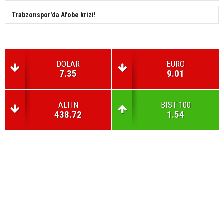
Trabzonspor'da Afobe krizi!
DOLAR
EURO
7.35
9.01
ALTIN
BIST 100
438.72
1.54