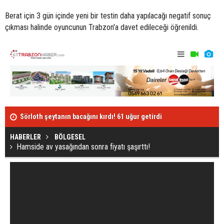
Berat için 3 gün içinde yeni bir testin daha yapılacağı negatif sonuç
çıkması halinde oyuncunun Trabzon'a davet edileceği öğrenildi.
Sörloth şeytanın bacağını kırdı! 61 uğur getirdi
Bakan Koca’d
açıklama!
HABERLER
BÖLGESEL
Hamside av yasağından sonra fiyatı şaşırttı!