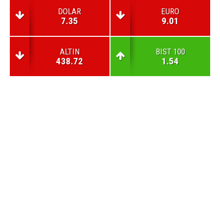
DOLAR
EURO
7.35
9.01
ALTIN
BIST 100
438.72
1.54