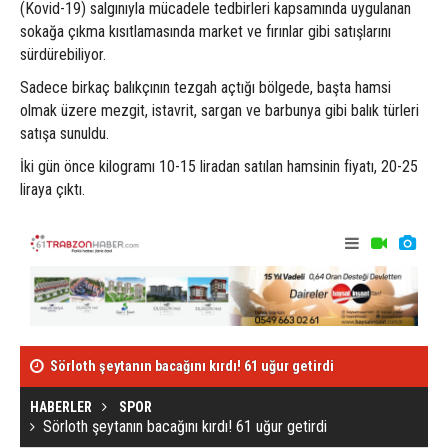
(Kovid-19) salgınıyla mücadele tedbirleri kapsamında uygulanan
sokağa çıkma kısıtlamasında market ve fırınlar gibi satışlarını
sürdürebiliyor.
Sadece birkaç balıkçının tezgah açtığı bölgede, başta hamsi
olmak üzere mezgit, istavrit, sargan ve barbunya gibi balık türleri
satışa sunuldu.
İki gün önce kilogramı 10-15 liradan satılan hamsinin fiyatı, 20-25
liraya çıktı.
Sörloth şeytanın bacağını kırdı! 61 uğur getirdi
Bakan Koca’da
açıklama!
HABERLER
SPOR
Sörloth şeytanın bacağını kırdı! 61 uğur getirdi