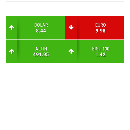
DOLAR
EURO
8.44
9.98
ALTIN
BIST 100
491.95
1.42