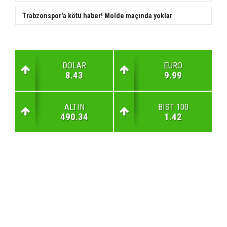
Trabzonspor'a kötü haber! Molde maçında yoklar
DOLAR
EURO
8.43
9.99
ALTIN
BIST 100
490.34
1.42