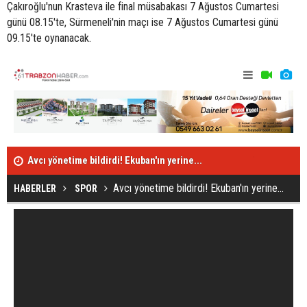
Çakıroğlu'nun Krasteva ile final müsabakası 7 Ağustos Cumartesi
günü 08.15'te, Sürmeneli'nin maçı ise 7 Ağustos Cumartesi günü
09.15'te oynanacak.
Avcı yönetime bildirdi! Ekuban'ın yerine...
İşte Trabzon
Trabzonspor'dan flaş transfer hamlesi! Milli yıldız...
Avcı yönetime bildirdi! Ekuban'ın yerine...
HABERLER
SPOR