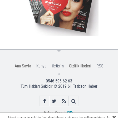
Ana Sayfa
Künye
İletişim
Gizlilik İlkeleri
RSS
0546 595 62 63
Tüm Hakları Saklıdır © 2019
61 Trabzon Haber
Haber Scripti
Sitemizden en iyi şekilde faydalanabilmeniz için çerezler kullanılmaktadır. Bu
Sitemizden en iyi şekilde faydalanabilmeniz için çerezler kullanılmaktadır. Bu
Sitemizden en iyi şekilde faydalanabilmeniz için çerezler kullanılmaktadır. Bu