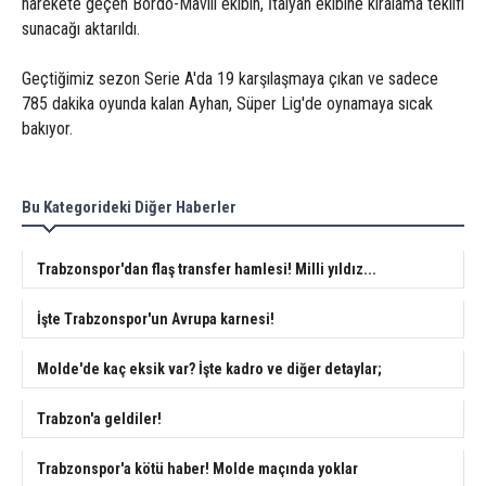
harekete geçen Bordo-Mavili ekibin, İtalyan ekibine kiralama teklifi
sunacağı aktarıldı.
Geçtiğimiz sezon Serie A'da 19 karşılaşmaya çıkan ve sadece
785 dakika oyunda kalan Ayhan, Süper Lig'de oynamaya sıcak
bakıyor.
Bu Kategorideki Diğer Haberler
Trabzonspor'dan flaş transfer hamlesi! Milli yıldız...
İşte Trabzonspor'un Avrupa karnesi!
Molde'de kaç eksik var? İşte kadro ve diğer detaylar;
Trabzon'a geldiler!
Trabzonspor'a kötü haber! Molde maçında yoklar