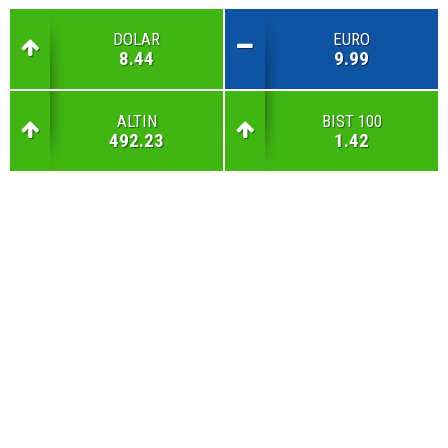
DOLAR
EURO
8.44
9.99
ALTIN
BIST 100
492.23
1.42