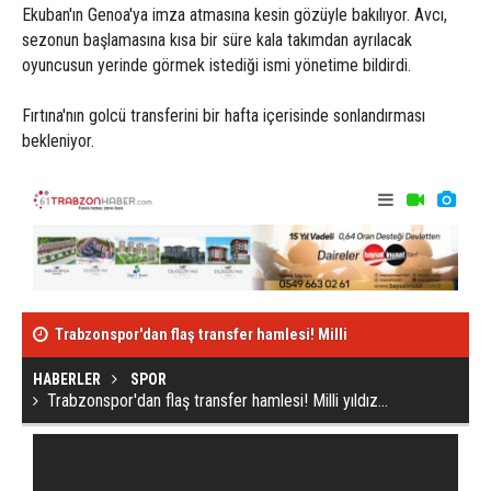
Ekuban'ın Genoa'ya imza atmasına kesin gözüyle bakılıyor. Avcı,
sezonun başlamasına kısa bir süre kala takımdan ayrılacak
oyuncusun yerinde görmek istediği ismi yönetime bildirdi.
Fırtına'nın golcü transferini bir hafta içerisinde sonlandırması
bekleniyor.
Trabzonspor'dan flaş transfer hamlesi! Milli
İşte Trabzons
yıldız...
HABERLER
SPOR
Trabzonspor'dan flaş transfer hamlesi! Milli yıldız...