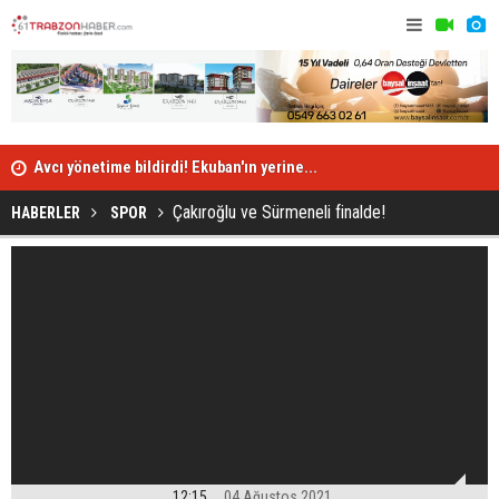
Avcı yönetime bildirdi! Ekuban'ın yerine...
Trabzonspor
Çakıroğlu ve Sürmeneli finalde!
HABERLER
SPOR
12:15
04 Ağustos 2021