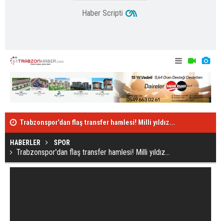
Haber Scripti
Trabzonspor'dan flaş transfer hamlesi! Milli yıldız...
İşte Trabzon
HABERLER
SPOR
Trabzonspor'dan flaş transfer hamlesi! Milli yıldız...