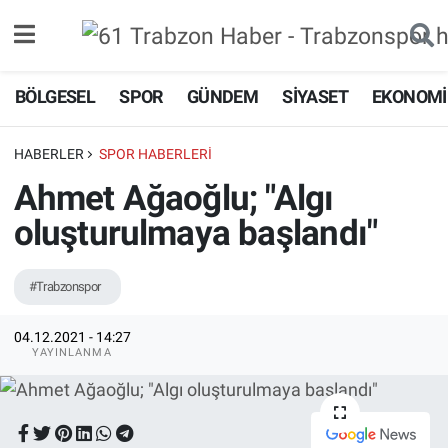
Gündem
BÖLGESEL
SPOR
GÜNDEM
SIYASET
EKONOMI
Bölgesel
HABERLER
SPOR HABERLERI
Spor
Ahmet Ağaoğlu; "Algı
oluşturulmaya başlandı"
Siyaset
Ekonomi
#Trabzonspor
Asayiş
04.12.2021 - 14:27
YAYINLANMA
Sağlık
Magazin