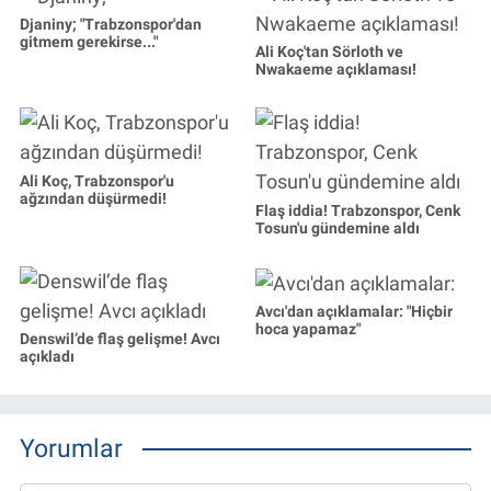
Djaniny; "Trabzonspor'dan
gitmem gerekirse..."
Ali Koç'tan Sörloth ve
Nwakaeme açıklaması!
Ali Koç, Trabzonspor'u
ağzından düşürmedi!
Flaş iddia! Trabzonspor, Cenk
Tosun'u gündemine aldı
Avcı'dan açıklamalar: "Hiçbir
hoca yapamaz"
Denswil’de flaş gelişme! Avcı
açıkladı
Yorumlar