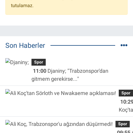
tutulamaz.
Son Haberler
Spor
11:00
Djaniny; "Trabzonspor'dan
gitmem gerekirse..."
Spor
10:2
Koç't
Sörlot
Spor
Nwak
09:55
A