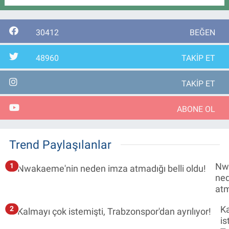
30412
BEĞEN
48960
TAKİP ET
TAKİP ET
ABONE OL
Trend Paylaşılanlar
Nw
1
ne
atm
old
K
2
is