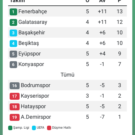
Takım
O
Av
P
Fenerbahçe
5
+11
13
1
Galatasaray
4
+11
12
2
Başakşehir
4
+6
10
3
Beşiktaş
4
+6
10
4
Eyüpspor
5
+4
9
5
Konyaspor
5
-1
7
6
Tümü
Bodrumspor
5
-5
3
16
Kayserispor
3
-1
2
17
Hatayspor
5
-5
2
18
A.Demirspor
5
-7
1
19
Şamp. Ligi
UEFA
Düşme Hattı