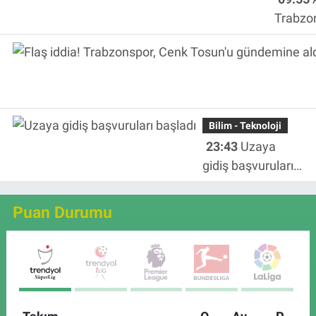
açıkl
Trabzo
ağzınd
düşürm
Bilim - Teknoloji
23:43
Uzaya
gidiş başvuruları
başladı
Puan Durumu