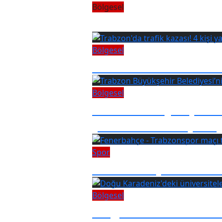
Bölgesel
Meteoroloji’den Doğ
Bölgesel
Trabzon'da trafik kaz
Bölgesel
Trabzon Büyükşehir 
yüküne dikkat çekti
Spor
Fenerbahçe - Trabzon
Bölgesel
Doğu Karadeniz'deki