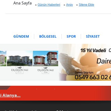
Ana Sayfa
Günün Haberleri
Arşiv
Sitene Ekle
GÜNDEM
BÖLGESEL
SPOR
SİYASET
EKONOMİ
ASAYİŞ
SAĞLIK
MAGAZİN
BİLİM - TEKNOLOJİ
i Alanya...