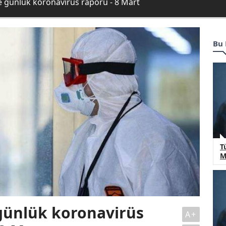
e günlük koronavirüs raporu - 8 Mart
Bu 
T
M
günlük koronavirüs
A+