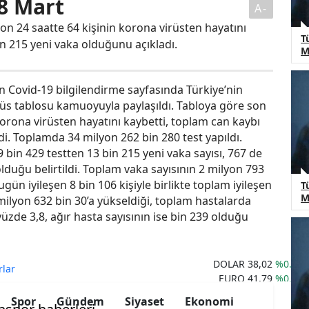
 8 Mart
A-
son 24 saatte 64 kişinin korona virüsten hayatını
T
in 215 yeni vaka olduğunu açıkladı.
M
ın Covid-19 bilgilendirme sayfasında Türkiye’nin
üs tablosu kamuoyuyla paylaşıldı. Tabloya göre son
korona virüsten hayatını kaybetti, toplam can kaybı
di. Toplamda 34 milyon 262 bin 280 test yapıldı.
 bin 429 testten 13 bin 215 yeni vaka sayısı, 767 de
olduğu belirtildi. Toplam vaka sayısının 2 milyon 793
gün iyileşen 8 bin 106 kişiyle birlikte toplam iyileşen
T
M
milyon 632 bin 30’a yükseldiği, toplam hastalarda
üzde 3,8, ağır hasta sayısının ise bin 239 olduğu
DOLAR
38,02
%0.09
rlar
EURO
41,79
%0.61
STERLIN
48,67
%0.61
Spor
Gündem
Siyaset
Ekonomi
ALTIN
3.660,14
%0.52