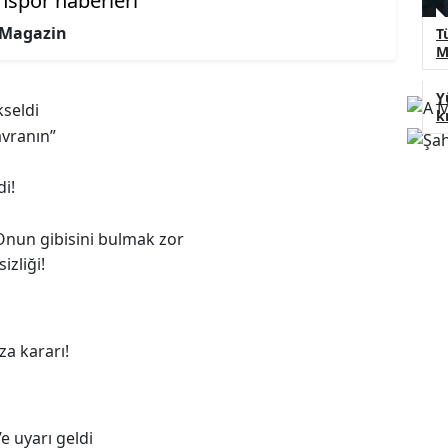
BİST100
9.407
%0.00
Magazin
T
BITCOIN
79.999
%0.63
M
ETHERIUM
1.592
%2.91
Y
k
aeme talihsizliği!
ş Simon Banza kararı!