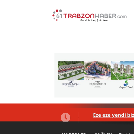
ybetti
Eze eze yendi biz