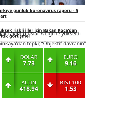
ürkiye günlük koronavirüs raporu - 5
art
üksek riskli iller için Bakan Koca'dan
ritik görüşme!
DOLAR
EURO
7.73
9.16
ALTIN
BIST 100
418.94
1.53