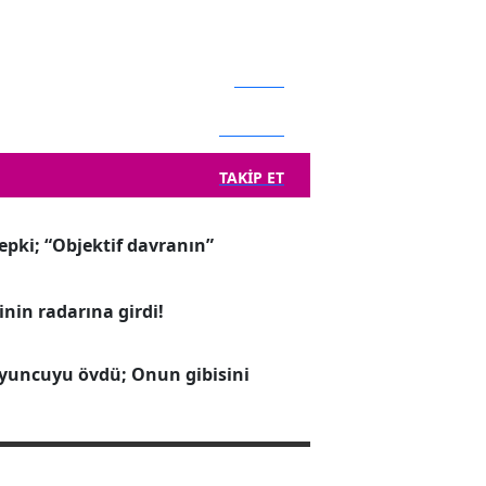
BEĞEN
TAKIP ET
TAKIP ET
pki; “Objektif davranın”
nin radarına girdi!
yuncuyu övdü; Onun gibisini