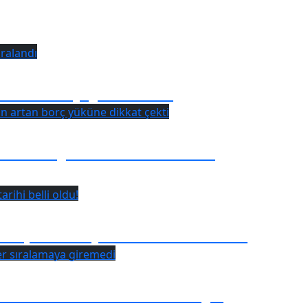
u Karadeniz’e uyarı geldi
ası! 4 kişi yaralandı
Belediyesi’nin artan borç
spor maçı tarihi belli oldu!
 üniversiteler sıralamaya