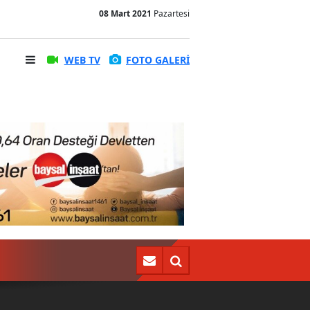
08 Mart 2021
Pazartesi
WEB TV
FOTO GALERİ
Kadın eli Türk futboluna da değmeli