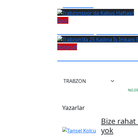
giremedi
Spor
Trabzonspor'da Kabu
Bölgesel
Trabzon'da 25 Kadın
°
17
38,02
%
0.0
Yazarlar
Bize rahat
yok