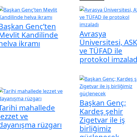
Başkan Genç’ten
Avrasya
Mevlit Kandilinde
Üniversitesi, AS
helva ikramı
ve TÜFAD ile
protokol imzalad
Başkan Genç;
Tarihi mahallede
Kardeş şehir
lezzet ve
Zigetvar ile iş
dayanışma rüzgarı
birliğimiz
güçlenecek