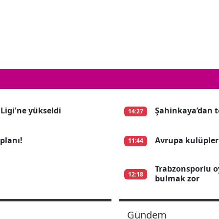
 Ligi'ne yükseldi
Şahinkaya’dan te
14:27
planı!
Avrupa kulüpleri
11:44
Trabzonsporlu o
12:18
bulmak zor
Gündem