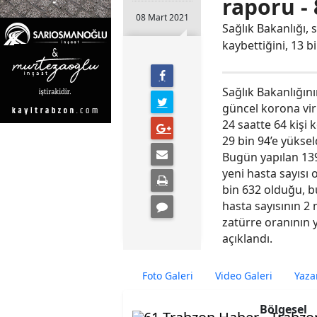
raporu -
08 Mart 2021
Sağlık Bakanlığı, 
kaybettiğini, 13 b
Sağlık Bakanlığın
güncel korona vir
24 saatte 64 kişi 
29 bin 94’e yüksel
Bugün yapılan 139
yeni hasta sayısı 
bin 632 olduğu, bu
hasta sayısının 2 
zatürre oranının y
açıklandı.
Foto Galeri
Video Galeri
Yaza
Bölgesel