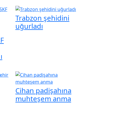
Trabzon şehidini
uğurladı
KF
ı
Cihan padişahına
muhteşem anma