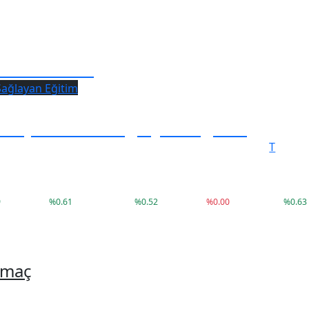
s Haftası!
a İş İmkanı Sağlayan Eğitim
T
C
41,79
3.660,14
9.407
79.999
9
%
0.61
%
0.52
%
0.00
%
0.63
 maç