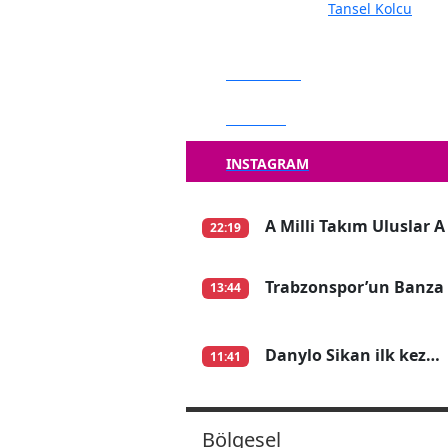
Tansel Kolcu
FACEBOOK
TWITTER
INSTAGRAM
A Milli Takım Uluslar A
22:19
Trabzonspor’un Banza 
13:44
Danylo Sikan ilk kez…
11:41
Bölgesel