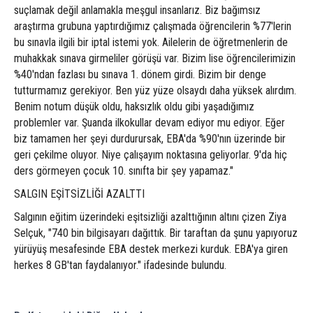
suçlamak değil anlamakla meşgul insanlarız. Biz bağımsız
araştırma grubuna yaptırdığımız çalışmada öğrencilerin %77'lerin
bu sınavla ilgili bir iptal istemi yok. Ailelerin de öğretmenlerin de
muhakkak sınava girmeliler görüşü var. Bizim lise öğrencilerimizin
%40'ndan fazlası bu sınava 1. dönem girdi. Bizim bir denge
tutturmamız gerekiyor. Ben yüz yüze olsaydı daha yüksek alırdım.
Benim notum düşük oldu, haksızlık oldu gibi yaşadığımız
problemler var. Şuanda ilkokullar devam ediyor mu ediyor. Eğer
biz tamamen her şeyi durdurursak, EBA'da %90'nın üzerinde bir
geri çekilme oluyor. Niye çalışayım noktasına geliyorlar. 9'da hiç
ders görmeyen çocuk 10. sınıfta bir şey yapamaz."
SALGIN EŞİTSİZLİĞİ AZALTTI
Salgının eğitim üzerindeki eşitsizliği azalttığının altını çizen Ziya
Selçuk, "740 bin bilgisayarı dağıttık. Bir taraftan da şunu yapıyoruz
yürüyüş mesafesinde EBA destek merkezi kurduk. EBA'ya giren
herkes 8 GB'tan faydalanıyor." ifadesinde bulundu.