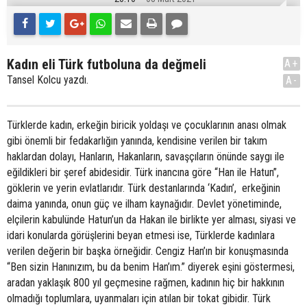
Kadın eli Türk futboluna da değmeli
A+
Tansel Kolcu yazdı.
A-
Türklerde kadın, erkeğin biricik yoldaşı ve çocuklarının anası olmak
gibi önemli bir fedakarlığın yanında, kendisine verilen bir takım
haklardan dolayı, Hanların, Hakanların, savaşçıların önünde saygı ile
eğildikleri bir şeref abidesidir. Türk inancına göre “Han ile Hatun”,
göklerin ve yerin evlatlarıdır. Türk destanlarında ‘Kadın’, erkeğinin
daima yanında, onun güç ve ilham kaynağıdır. Devlet yönetiminde,
elçilerin kabulünde Hatun’un da Hakan ile birlikte yer alması, siyasi ve
idari konularda görüşlerini beyan etmesi ise, Türklerde kadınlara
verilen değerin bir başka örneğidir. Cengiz Han’ın bir konuşmasında
“Ben sizin Hanınızım, bu da benim Han’ım.” diyerek eşini göstermesi,
aradan yaklaşık 800 yıl geçmesine rağmen, kadının hiç bir hakkının
olmadığı toplumlara, uyanmaları için atılan bir tokat gibidir. Türk