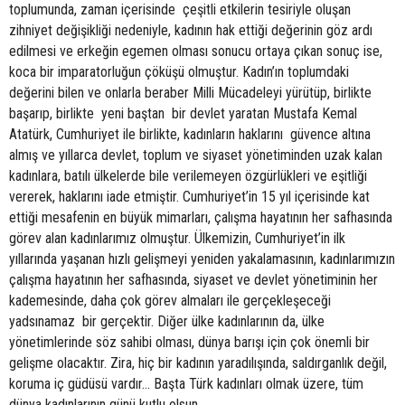
toplumunda, zaman içerisinde çeşitli etkilerin tesiriyle oluşan
zihniyet değişikliği nedeniyle, kadının hak ettiği değerinin göz ardı
edilmesi ve erkeğin egemen olması sonucu ortaya çıkan sonuç ise,
koca bir imparatorluğun çöküşü olmuştur. Kadın’ın toplumdaki
değerini bilen ve onlarla beraber Milli Mücadeleyi yürütüp, birlikte
başarıp, birlikte yeni baştan bir devlet yaratan Mustafa Kemal
Atatürk, Cumhuriyet ile birlikte, kadınların haklarını güvence altına
almış ve yıllarca devlet, toplum ve siyaset yönetiminden uzak kalan
kadınlara, batılı ülkelerde bile verilemeyen özgürlükleri ve eşitliği
vererek, haklarını iade etmiştir. Cumhuriyet’in 15 yıl içerisinde kat
ettiği mesafenin en büyük mimarları, çalışma hayatının her safhasında
görev alan kadınlarımız olmuştur. Ülkemizin, Cumhuriyet’in ilk
yıllarında yaşanan hızlı gelişmeyi yeniden yakalamasının, kadınlarımızın
çalışma hayatının her safhasında, siyaset ve devlet yönetiminin her
kademesinde, daha çok görev almaları ile gerçekleşeceği
yadsınamaz bir gerçektir. Diğer ülke kadınlarının da, ülke
yönetimlerinde söz sahibi olması, dünya barışı için çok önemli bir
gelişme olacaktır. Zira, hiç bir kadının yaradılışında, saldırganlık değil,
koruma iç güdüsü vardır… Başta Türk kadınları olmak üzere, tüm
dünya kadınlarının günü kutlu olsun…