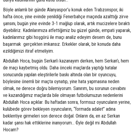
Böyle anlamlı bir günde Alanyaspor’u konuk eden Trabzonspor, iki
hafta önce, yine evinde yenildiği Fenerbahçe maçında azalttığı zirve
şansını, bugün yine evinde 3-1 mağlup olarak, artık mucizelere bıraktı
diyebiliriz. Kadınlarımıza atfettiğimiz bu güzel günde, empati yaparak,
kadınlarımız gibi hoşgörü ile maçı analiz edeyim desem de, bunu
başarmak gerçekten imkansız. Erkekler olarak, bir konuda daha
ezildiğimizi itiraf etmeliyim.
Abdullah Hoca, bugün Serkan’ı kazanayım derken, hem Serkan’ı, hem
de maçı kaybetmiş oldu. Daha önceki maçlarda yaptığı hatalar
sonucunda yapılan eleştirilerle baskı altında olan bir oyuncuyu,
böylesine önemli bir maçta oynatıp, yine hata yapmasına neden
olmak, ne derece doğru bilemiyorum. Sanırım, bu sorunun cevabını
ve kazandığımız maçlarda bile olmayan futbolumuzun nedenlerini
Abdullah Hoca açıklar. Bu haftadan sonra, formsuz oyuncuların yerine,
kulübede görev bekleyen oyuncuların, “formada adalet” adına
beklentiye girmeleri son derece doğal. Onların da, en az Serkan
kadar şansı hak ettiklerine inanıyorum… Öyle değil mi Abdullah
Hocam?