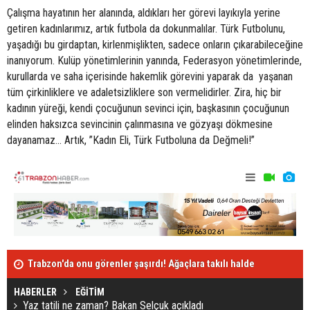
Çalışma hayatının her alanında, aldıkları her görevi layıkıyla yerine
getiren kadınlarımız, artık futbola da dokunmalılar. Türk Futbolunu,
yaşadığı bu girdaptan, kirlenmişlikten, sadece onların çıkarabileceğine
inanıyorum. Kulüp yönetimlerinin yanında, Federasyon yönetimlerinde,
kurullarda ve saha içerisinde hakemlik görevini yaparak da yaşanan
tüm çirkinliklere ve adaletsizliklere son vermelidirler. Zira, hiç bir
kadının yüreği, kendi çocuğunun sevinci için, başkasının çocuğunun
elinden haksızca sevincinin çalınmasına ve gözyaşı dökmesine
dayanamaz… Artık, ”Kadın Eli, Türk Futboluna da Değmeli!”
Trabzon'da onu görenler şaşırdı! Ağaçlara takılı halde
"Trabzonspo
ölü bulundu
edebilirdi"
HABERLER
EĞİTİM
Yaz tatili ne zaman? Bakan Selçuk açıkladı