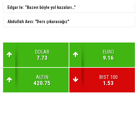
Edgar Ie: “Bazen böyle yol kazaları…”
Abdullah Avcı: "Ders çıkaracağız"
DOLAR
EURO
7.73
9.16
ALTIN
BIST 100
420.75
1.53