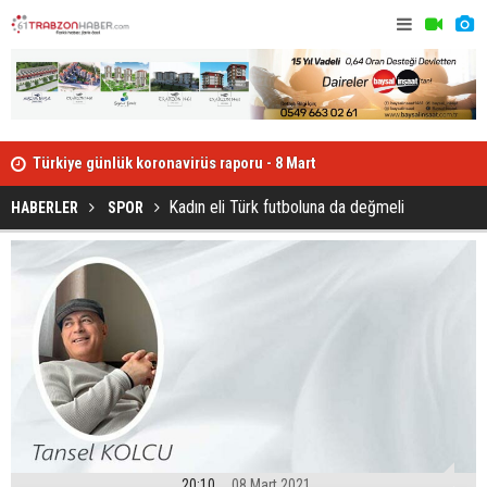
Türkiye günlük koronavirüs raporu - 8 Mart
Rasim Özte
Kadın eli Türk futboluna da değmeli
HABERLER
SPOR
20:10
08 Mart 2021