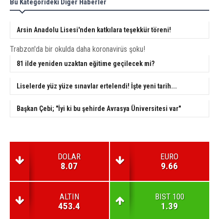
Bu Kategorideki Diğer Haberler
Arsin Anadolu Lisesi'nden katkılara teşekkür töreni!
Trabzon'da bir okulda daha koronavirüs şoku!
81 ilde yeniden uzaktan eğitime geçilecek mi?
Liselerde yüz yüze sınavlar ertelendi! İşte yeni tarih...
Başkan Çebi; "İyi ki bu şehirde Avrasya Üniversitesi var"
DOLAR
EURO
8.07
9.66
ALTIN
BIST 100
453.4
1.39