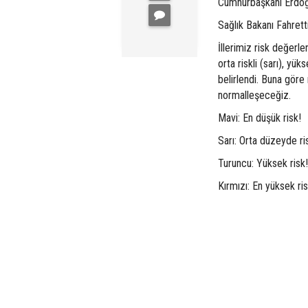
Cumhurbaşkanı Erdoğan
Sağlık Bakanı Fahretti
İllerimiz risk değerle
orta riskli (sarı), yük
belirlendi. Buna göre
normalleşeceğiz.
Mavi: En düşük risk!
Sarı: Orta düzeyde ri
Turuncu: Yüksek risk!
Kırmızı: En yüksek ris