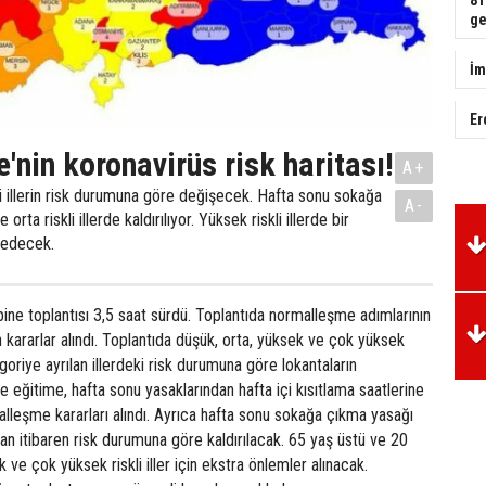
ge
İm
Er
e'nin koronavirüs risk haritası!
A+
i illerin risk durumuna göre değişecek. Hafta sonu sokağa
A-
rta riskli illerde kaldırılıyor. Yüksek riskli illerde bir
edecek.
ne toplantısı 3,5 saat sürdü. Toplantıda normalleşme adımlarının
kin kararlar alındı. Toplantıda düşük, orta, yüksek ve çok yüksek
egoriye ayrılan illerdeki risk durumuna göre lokantaların
 eğitime, hafta sonu yasaklarından hafta içi kısıtlama saatlerine
lleşme kararları alındı. Ayrıca hafta sonu sokağa çıkma yasağı
dan itibaren risk durumuna göre kaldırılacak. 65 yaş üstü ve 20
ek ve çok yüksek riskli iller için ekstra önlemler alınacak.