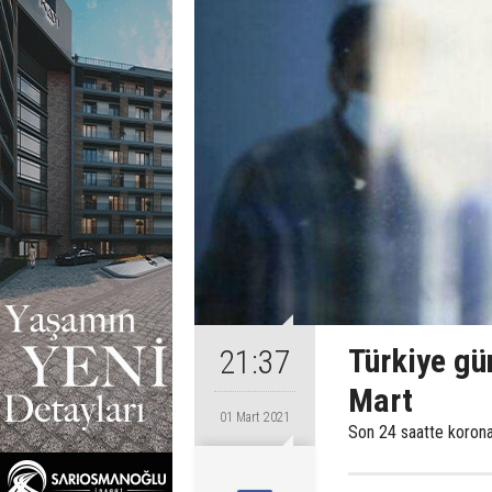
Türkiye gü
21:37
Mart
01 Mart 2021
Son 24 saatte korona 