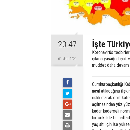
İşte Türkiy
20:47
Koronavirüs tedbirler
çıkma yasağı düşük ve o
01 Mart 2021
müddet daha devam 
Cumhurbaşkanlığı Kabi
nasıl atılacağına iliş
riskli olarak dört kat
açılmasından yüz yüze
kadar kademeli norma
bir çok ilde bu hafta
yaş altı için ise yüks