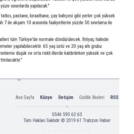
yüze sınavlarda yapılacak.''
 tatlıcı, pastane, kıraathane, çay bahçesi gibi yerler çok yüksek
abah 7 ile akşam 10 arasında faaliyetlerini yüzde 50 sınırlama ile
atleri tüm Türkiye'de normale döndürülecek. İhtiyaç halinde
nlemeler yapılabilecektir. 65 yaş üstü ve 20 yaş altı grubu
üzenleme düşük ve orta riskli illerde kaldırılırken yüksek ve çok
ttırılacaktır."
Ana Sayfa
Künye
İletişim
Gizlilik İlkeleri
RSS
0546 595 62 63
Tüm Hakları Saklıdır © 2019
61 Trabzon Haber