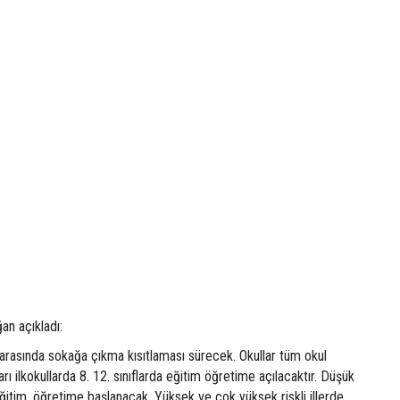
n açıkladı:
arasında sokağa çıkma kısıtlaması sürecek. Okullar tüm okul
ı ilkokullarda 8. 12. sınıflarda eğitim öğretime açılacaktır. Düşük
 eğitim, öğretime başlanacak. Yüksek ve çok yüksek riskli illerde