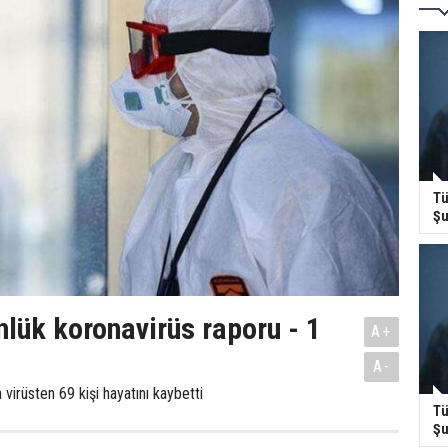
Tü
Şu
nlük koronavirüs raporu - 1
A+
A-
virüsten 69 kişi hayatını kaybetti
Tü
Şu