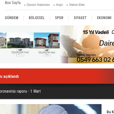
Ana Sayfa
Günün Haberleri
Arşiv
Sitene Ekle
GÜNDEM
BÖLGESEL
SPOR
SİYASET
EKONOMİ
ASAYİŞ
SAĞLIK
MAGAZİN
BİLİM - TEKNOLOJİ
ı açıklandı
oronavirüs raporu - 1 Mart
Bu K