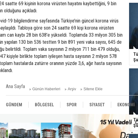
24 saatte 69 kişinin korona virüsten hayatını kaybettiğini, 9 bin
ın olduğunu açıkladı.
ovid-19 bilgilendirme sayfasında Türkiye’nin güncel korona virüs
ylaşıldı. Tabloya göre son 24 saatte 69 kişi korona virüsten
plam can kaybı 28 bin 638’e yükseldi. Toplamda 33 milyon 305 bin
ün yapılan 130 bin 536 testten 9 bin 891 yeni vaka sayısı, 645 de
uğu belirtildi. Toplam vaka sayısının 2 milyon 711 bin 479 olduğu,
Tü
47 kişiyle birlikte toplam iyileşen hasta sayısının 2 milyon 578
Şu
 toplam hastalarda zatürre oranının yüzde 3,6, ağır hasta sayısının
ıklandı.
Ana Sayfa
Günün Haberleri
Arşiv
Sitene Ekle
GÜNDEM
BÖLGESEL
SPOR
SİYASET
EKONOMİ
Tü
ASAYİŞ
SAĞLIK
MAGAZİN
BİLİM - TEKNOLOJİ
Şu