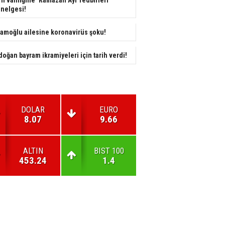
nelgesi!
amoğlu ailesine koronavirüs şoku!
doğan bayram ikramiyeleri için tarih verdi!
DOLAR
EURO
8.07
9.66
ALTIN
BIST 100
453.24
1.4