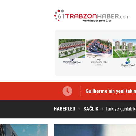
Guilherme'nin yeni takım
HABERLER
SAĞLIK
Türkiye günlük k