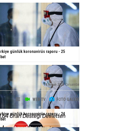
rkiye günlük koronavirüs raporu - 25
bat
14 Nisan 2021
Çarşamba
WEB TV
FOTO GALERİ
rkiye günlük koronavirüs raporu - 24
bat