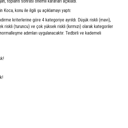
, toplantı sonrası önemli kararları açıkladı.
n Koca, konu ile ilgili şu açıklamayı yaptı:
ndirme kriterlerine göre 4 kategoriye ayrıldı. Düşük riskli (mavi),
sek riskli (turuncu) ve çok yüksek riskli (kırmızı) olarak kategoriler
 normalleşme adımları uygulanacaktır. Tedbirli ve kademeli
sk!
k!