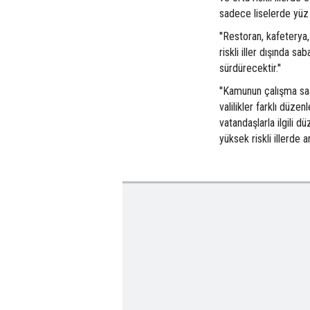
sadece liselerde yüz 
''Restoran, kafeterya,
riskli iller dışında s
sürdürecektir.''
''Kamunun çalışma sa
valilikler farklı düze
vatandaşlarla ilgili d
yüksek riskli illerde ar