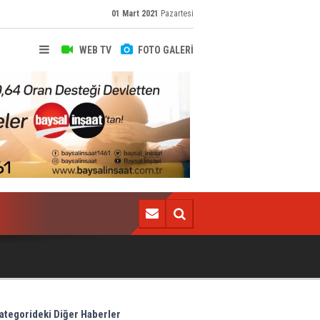
01 Mart 2021
Pazartesi
WEB TV
FOTO GALERİ
D. Karadeniz illerinde yeni karantinalar!
ategorideki Diğer Haberler