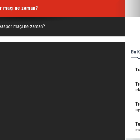
r maçı ne zaman?
yaspor maçı ne zaman?
Bu K
Tr
Tr
ek
Tr
oy
Tu
ma