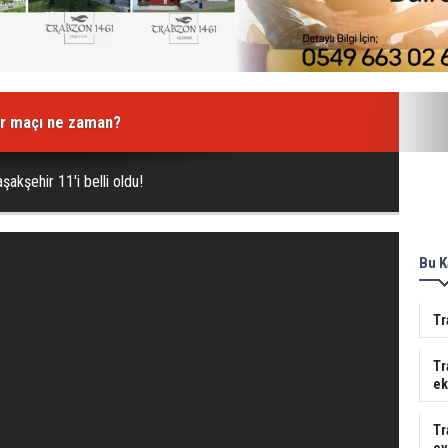
r maçı ne zaman?
lanyaspor'da kaç eksik var?
akşehir 11'i belli oldu!
Bu K
Tr
Tr
ek
Tr
oy