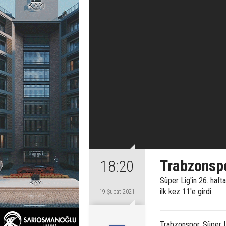
Trabzonspor
18:20
Süper Lig'in 26. haft
ilk kez 11'e girdi.
19 Şubat 2021
Trabzonspor, Süper L