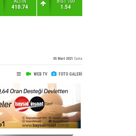
ALTIN
BIST 100
410.74
1.54
05 Mart 2021
Cuma
WEB TV
FOTO GALERİ