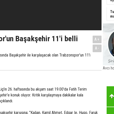
Tu
ma
r'un Başakşehir 11'i belli
A+
A-
asında Başakşehir ile karşılaşacak olan Trabzonspor'un 11'i
Avcı ho
ig'in 26. haftasında bu akşam saat 19.00'da Fatih Terim
ir'e konuk oluyor. Kritik karşılaşmaya dakikalar kala
çıklandı.
şakşehir karşısına; "Kağan, Kamil Ahmet, Edgar Ie, Hugo, Faruk