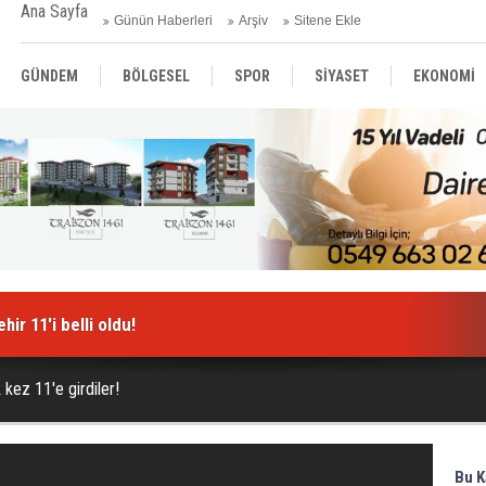
Ana Sayfa
Günün Haberleri
Arşiv
Sitene Ekle
GÜNDEM
BÖLGESEL
SPOR
SİYASET
EKONOMİ
ASAYİŞ
SAĞLIK
MAGAZİN
BİLİM - TEKNOLOJİ
ir 11'i belli oldu!
 kez 11'e girdiler!
Bu K