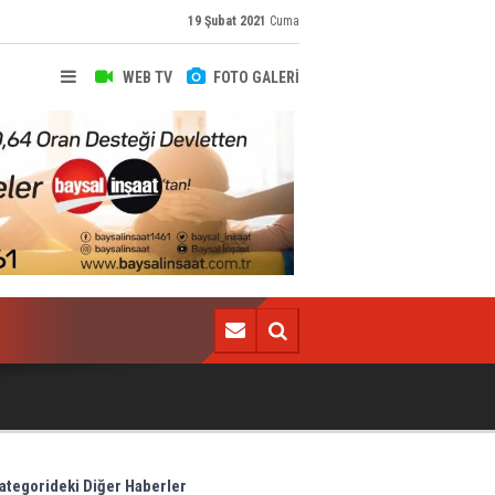
19 Şubat 2021
Cuma
WEB TV
FOTO GALERİ
Süper Lig'de bir hakem Koronavirüs'e yakalandı!
ategorideki Diğer Haberler