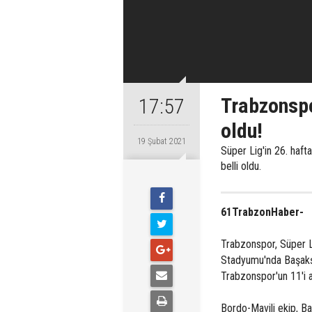
Trabzonspo
17:57
oldu!
19 Şubat 2021
Süper Lig'in 26. haft
belli oldu.
61TrabzonHaber-
Trabzonspor, Süper L
Stadyumu'nda Başakşeh
Trabzonspor'un 11'i a
Bordo-Mavili ekip, Ba