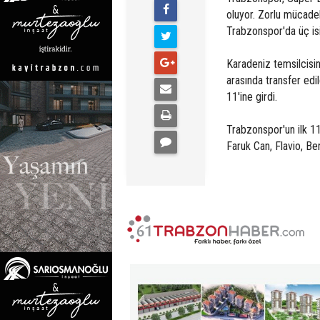
oluyor. Zorlu mücadel
Trabzonspor'da üç isi
Karadeniz temsilcisi
arasında transfer edil
11'ine girdi.
Trabzonspor'un ilk 11
Faruk Can, Flavio, Be