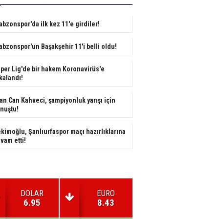
abzonspor'da ilk kez 11'e girdiler!
abzonspor'un Başakşehir 11'i belli oldu!
per Lig'de bir hakem Koronavirüs'e
kalandı!
fan Can Kahveci, şampiyonluk yarışı için
nuştu!
kimoğlu, Şanlıurfaspor maçı hazırlıklarına
vam etti!
DOLAR
EURO
6.95
8.43