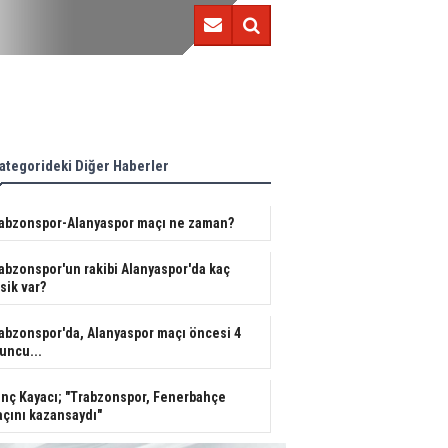
Trabzonspor'un rakibi Alanyaspor'da kaç eksik var?
ategorideki Diğer Haberler
abzonspor-Alanyaspor maçı ne zaman?
abzonspor'un rakibi Alanyaspor'da kaç
sik var?
abzonspor'da, Alanyaspor maçı öncesi 4
uncu...
nç Kayacı; "Trabzonspor, Fenerbahçe
çını kazansaydı"