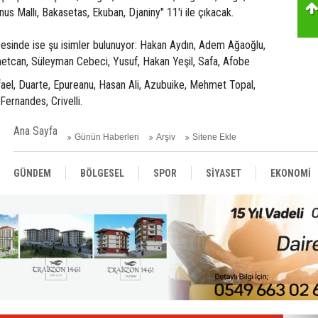
nus Mallı, Bakasetas, Ekuban, Djaniny" 11'i ile çıkacak.
esinde ise şu isimler bulunuyor: Hakan Aydın, Adem Ağaoğlu,
etcan, Süleyman Cebeci, Yusuf, Hakan Yeşil, Safa, Afobe
fael, Duarte, Epureanu, Hasan Ali, Azubuike, Mehmet Topal,
Fernandes, Crivelli.
Ana Sayfa
Günün Haberleri
Arşiv
Sitene Ekle
GÜNDEM
BÖLGESEL
SPOR
SİYASET
EKONOMİ
ASAYİŞ
SAĞLIK
MAGAZİN
BİLİM - TEKNOLOJİ