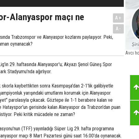
or-Alanyaspor maçı ne
A+
A-
asında Trabzonspor ve Alanyaspor kozlarını paylaşıyor. Peki,
zaman oynanacak?
Avcı ho
ig'in 29. haftasında Alanyaspor'u; Akyazı Şenol Güneş Spor
rk Stadyumu'nda ağırlıyor.
 skorla kaybettikten sonra Kasımpaşa'dan 2-1'lik galibiyetle
ampiyonluk yarışındaki umutlarını korumak için Alanyaspor
biyet" parolasıyla çıkacak. Göztepe ile 1-1 berabere kalan ve
e Hatayspor'un gerisinde kalan Alanyaspor da Trabzon'dan puan
istiyor. Peki kritik mücadele ne zaman?
asyonu'nun (TFF) yayınladığı Süper Lig 29. hafta programına
anyaspor maçı 8 Mart Pazartesi günü saat 16.00'da oynanacak.