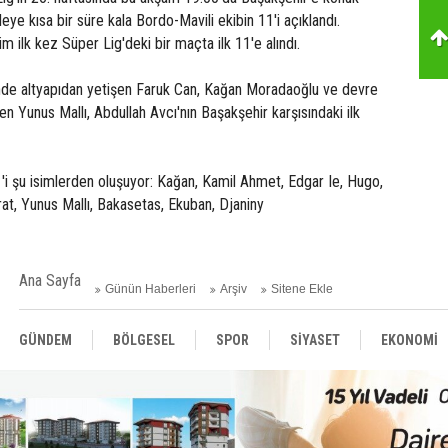
eye kısa bir süre kala Bordo-Mavili ekibin 11'i açıklandı.
m ilk kez Süper Lig'deki bir maçta ilk 11'e alındı.
nde altyapıdan yetişen Faruk Can, Kağan Moradaoğlu ve devre
en Yunus Mallı, Abdullah Avcı'nın Başakşehir karşısındaki ilk
'i şu isimlerden oluşuyor: Kağan, Kamil Ahmet, Edgar Ie, Hugo,
rat, Yunus Mallı, Bakasetas, Ekuban, Djaniny
Ana Sayfa
Günün Haberleri
Arşiv
Sitene Ekle
GÜNDEM
BÖLGESEL
SPOR
SİYASET
EKONOMİ
ASAYİŞ
SAĞLIK
MAGAZİN
BİLİM - TEKNOLOJİ