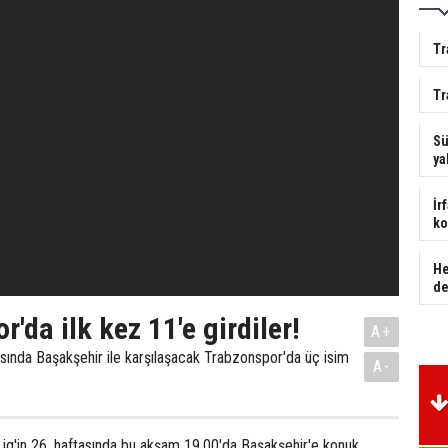
Tr
Tr
Sü
ya
İr
ko
He
de
'da ilk kez 11'e girdiler!
A+
asında Başakşehir ile karşılaşacak Trabzonspor'da üç isim
A-
ig'in 26. haftasında bu akşam 19.00'da Başakşehir'e konuk