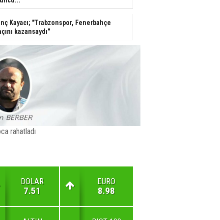
nç Kayacı; "Trabzonspor, Fenerbahçe
çını kazansaydı"
ca rahatladı
DOLAR
EURO
7.51
8.98