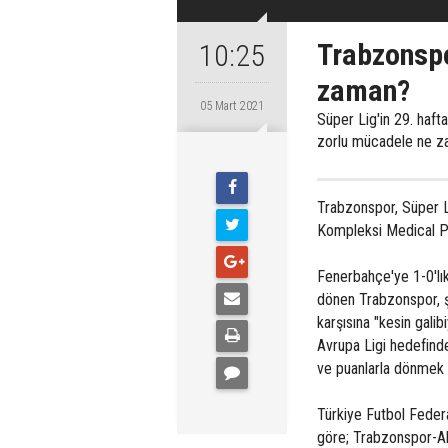
Trabzonsp
10:25
zaman?
05 Mart 2021
Süper Lig'in 29. haft
zorlu mücadele ne 
Trabzonspor, Süper L
Kompleksi Medical Pa
Fenerbahçe'ye 1-0'lık
dönen Trabzonspor, ş
karşısına "kesin gali
Avrupa Ligi hedefind
ve puanlarla dönmek 
Türkiye Futbol Feder
göre; Trabzonspor-Al