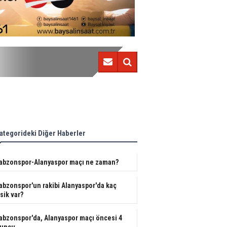
Trabzonspor'da, Alanyaspor maçı öncesi 4 oyuncu...
ategorideki Diğer Haberler
abzonspor-Alanyaspor maçı ne zaman?
abzonspor'un rakibi Alanyaspor'da kaç
sik var?
abzonspor'da, Alanyaspor maçı öncesi 4
uncu...