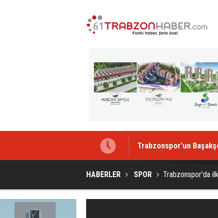
Trabzonspor'un Başakşeh
HABERLER
SPOR
Trabzonspor'da ilk