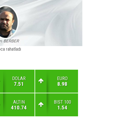
ca rahatladı
DOLAR
EURO
7.51
8.98
ALTIN
BIST 100
410.74
1.54