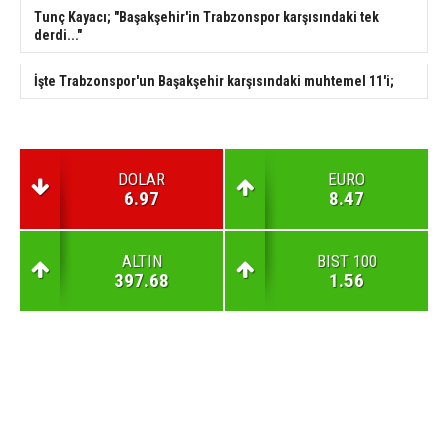
Tunç Kayacı; "Başakşehir'in Trabzonspor karşısındaki tek
derdi..."
İşte Trabzonspor'un Başakşehir karşısındaki muhtemel 11'i;
DOLAR
EURO
6.97
8.47
ALTIN
BIST 100
397.68
1.56