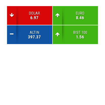
DOLAR
EURO
6.97
8.46
ALTIN
BIST 100
397.37
1.56