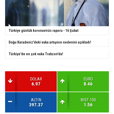
Türkiye günlük koronavirüs raporu - 16 Şubat
Doğu Karadeniz'deki vaka artışının nedenini açıkladı!
Türkiye'de en çok vaka Trabzon'da!
DOLAR
EURO
6.97
8.46
ALTIN
BIST 100
397.37
1.56