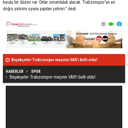
kurulu bir düzen var. Onlar sorumluluk alacak. Trabzonspor'un en
doğru yatırımı oyuna yapılan yatırım." dedi.
Başakşehir-Trabzonspor maçının VAR'ı belli oldu!
Trabzonspor,
Trabzon Valisi Ustaoğlu isyan etti!
HABERLER
SPOR
Başakşehir-Trabzonspor maçının VAR'ı belli oldu!