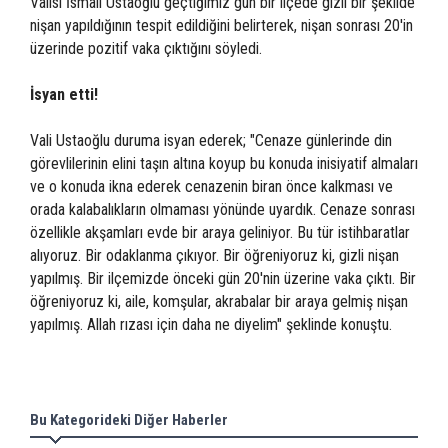
Valisi İsmail Ustaoğlu geçtiğimiz gün bir ilçede gizli bir şekilde
nişan yapıldığının tespit edildiğini belirterek, nişan sonrası 20'in
üzerinde pozitif vaka çıktığını söyledi.
İsyan etti!
Vali Ustaoğlu duruma isyan ederek; "Cenaze günlerinde din
görevlilerinin elini taşın altına koyup bu konuda inisiyatif almaları
ve o konuda ikna ederek cenazenin biran önce kalkması ve
orada kalabalıkların olmaması yönünde uyardık. Cenaze sonrası
özellikle akşamları evde bir araya geliniyor. Bu tür istihbaratlar
alıyoruz. Bir odaklanma çıkıyor. Bir öğreniyoruz ki, gizli nişan
yapılmış. Bir ilçemizde önceki gün 20'nin üzerine vaka çıktı. Bir
öğreniyoruz ki, aile, komşular, akrabalar bir araya gelmiş nişan
yapılmış. Allah rızası için daha ne diyelim" şeklinde konuştu.
Bu Kategorideki Diğer Haberler