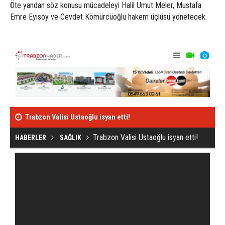
Öte yandan söz konusu mücadeleyi Halil Umut Meler, Mustafa
Emre Eyisoy ve Cevdet Kömürcüoğlu hakem üçlüsü yönetecek.
Trabzon Valisi Ustaoğlu isyan etti!
Trabzonspor, 
Trabzon Valisi Ustaoğlu isyan etti!
HABERLER
SAĞLIK