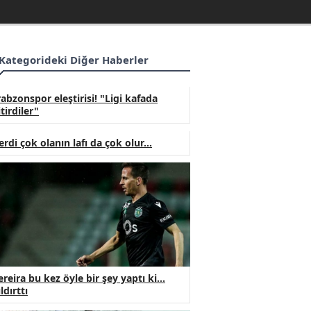
Kategorideki Diğer Haberler
rabzonspor eleştirisi! "Ligi kafada
itirdiler"
erdi çok olanın lafı da çok olur...
ereira bu kez öyle bir şey yaptı ki...
ldırttı