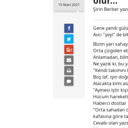
olur...
15 Mart 2021
Şirin Berber yaz
Gene yandı gülü
Avcı "şeyi" de bit
Bizim yarı sahay
Orta çizgiden eb
Anlamadan, bilm
Ne yazık ki, bu 
"Kendi takımını
Boş laf, işin do
Alacakta kimi a
"Ayinesi iştir k
Hücum hareketin
Haberci dostlar
"Orta sahadan öt
kafasına göre ta
Cevabı olan yazs