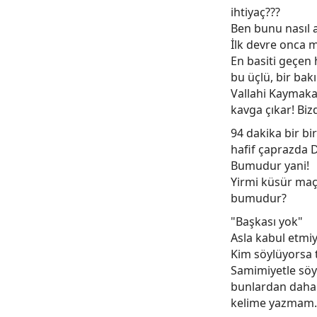
ihtiyaç???
Ben bunu nasıl 
İlk devre onca 
En basiti geçen 
bu üçlü, bir bak
Vallahi Kaymaka
kavga çıkar! Bi
94 dakika bir bi
hafif çaprazda D
Bumudur yani!
Yirmi küsür maç 
bumudur?
"Başkası yok"
Asla kabul etm
Kim söylüyorsa t
Samimiyetle sö
bunlardan daha d
kelime yazmam..