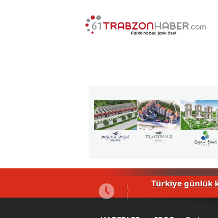
tı
Türkiye günlük 