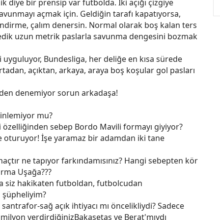
 diye bir prensip var futbolda. İki açığı çizgiye
savunmayı açmak için. Geldiğin tarafı kapatıyorsa,
indirme, çalım denersin. Normal olarak boş kalan ters
edik uzun metrik paslarla savunma dengesini bozmak
ri uyguluyor, Bundesliga, her deliğe en kısa sürede
tadan, açıktan, arkaya, araya boş koşular gol pasları
den denemiyor sorun arkadaşa!
dinlemiyor mu?
 özelliğinden sebep Bordo Mavili formayı giyiyor?
e oturuyor! İşe yaramaz bir adamdan iki tane
açtır ne tapıyor farkındamısınız? Hangi sebepten kör
arma Uşağa???
a siz hakikaten futboldan, futbolcudan
 şüpheliyim?
antrafor-sağ açık ihtiyacı mı öncelikliydi? Sadece
 milyon verdirdiğinizBakasetas ve Berat'mıydı