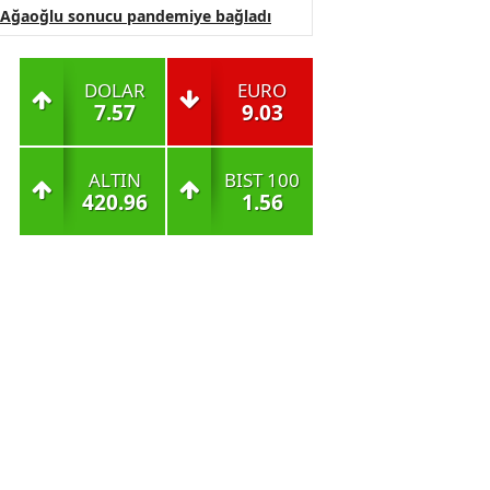
Ağaoğlu sonucu pandemiye bağladı
DOLAR
EURO
7.57
9.03
ALTIN
BIST 100
420.96
1.56