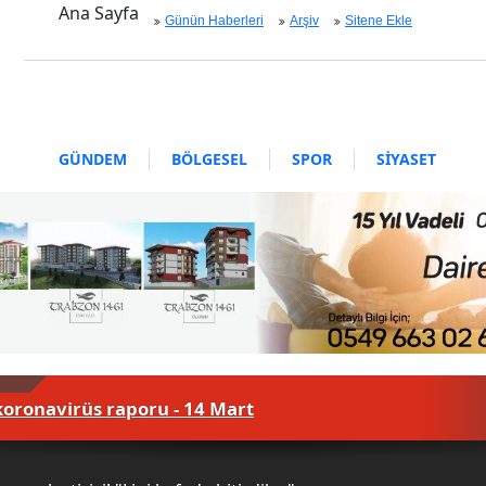
Ana Sayfa
Günün Haberleri
Arşiv
Sitene Ekle
GÜNDEM
BÖLGESEL
SPOR
SİYASET
EKONOMİ
ASAYİŞ
SAĞLIK
MAGAZİN
BİLİM - TEKNOLOJİ
koronavirüs raporu - 14 Mart