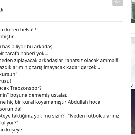
A-
dı.
m keten helva!!!
miştir.
ı has biliyor bu arkadaş.
ir tarafa haberi yok...
eden zıplayacak arkadaşlar rahatsız olacak amma!!!
yazdıklarım hiç tarışılmayacak kadar gerçek...
 kursun"
ğrusu!
Z
lacak Trabzonspor?
işinin" boşuna dememiş ustalar.
e hiç bir kural koyamamıştır Abdullah hoca.
 sorun da!
eye taktiğiniz yok mu sizin?" "Neden futbolcularınız
kılıyor?"
ın köşeye...