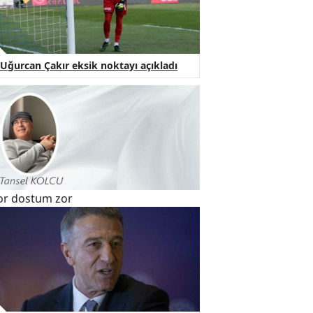
Uğurcan Çakır eksik noktayı açıkladı
or dostum zor