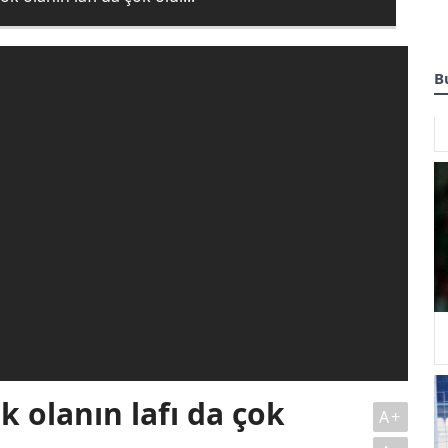
B
k olanın lafı da çok
A+