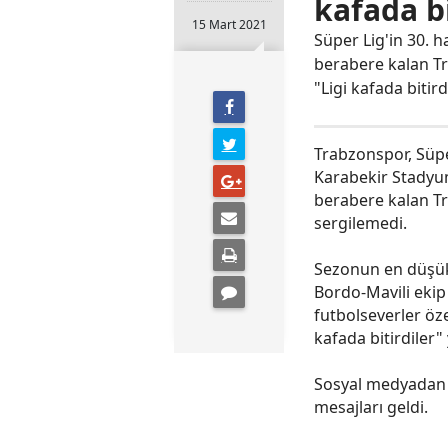
kafada bi
15 Mart 2021
Süper Lig'in 30. 
berabere kalan Tr
"Ligi kafada bitird
Trabzonspor, Süpe
Karabekir Stadyum
berabere kalan T
sergilemedi.
Sezonun en düşük 
Bordo-Mavili ekip
futbolseverler öze
kafada bitirdiler
Sosyal medyadan 
mesajları geldi.