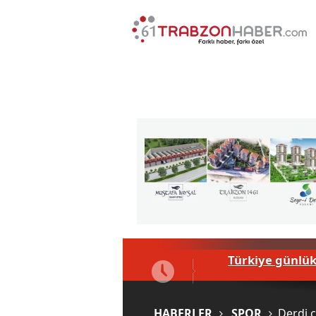
Türkiye günlük
Uğurcan Çakır 
HABERLER
SPOR
Derdi ç