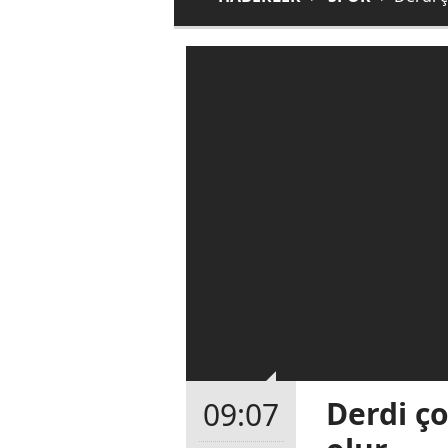
Derdi ço
09:07