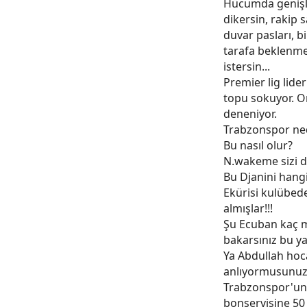
Hücumda genişlik
dikersin, rakip 
duvar pasları, b
tarafa beklenm
istersin...
Premier lig lide
topu sokuyor. Or
deneniyor.
Trabzonspor ne
Bu nasıl olur?
N.wakeme sizi 
Bu Djanini hangi
Ekürisi kulübed
almışlar!!!
Şu Ecuban kaç m
bakarsınız bu y
Ya Abdullah hoc
anlıyormusunuz
Trabzonspor'un s
bonservisine 50