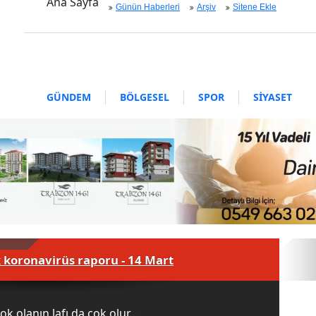
Ana Sayfa
Günün Haberleri
Arşiv
Sitene Ekle
GÜNDEM
BÖLGESEL
SPOR
SİYASET
EKONOMİ
ASAYİŞ
SAĞLIK
MAGAZİN
BİLİM - TEKNOLOJİ
 koronavirüs raporu - 14 Mart
eksik noktayı açıkladı
ok olanın lafı da çok olur...