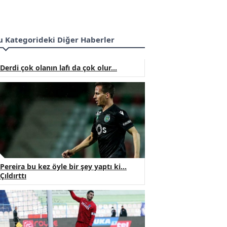
u Kategorideki Diğer Haberler
Derdi çok olanın lafı da çok olur...
Pereira bu kez öyle bir şey yaptı ki...
Çıldırttı