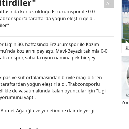
tirdiler"
A-
haftasında konuk olduğu Erzurumspor ile 0-0
abzonspor'a taraftarda yoğun eleştiri geldi.
iler"
r Lig'in 30. haftasında Erzurumspor ile Kazım
U
u'nda kozlarını paylaştı. Mavi-Beyazlı takımla 0-0
rabzonspor, sahada oyun namına pek bir şey
pas ve şut ortalamasından biriyle maçı bitiren
 taraftardan yoğun eleştiri aldı. Trabzonsporlu
llikle de vasatın altında kalan oyuncular için "Ligi
" yorumunu yaptı.
Zor
Ahmet Ağaoğlu ve yönetimine dair de yergi