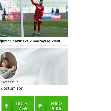
ğurcan Çakır eksik noktayı açıkladı
 dostum zor
DOLAR
EURO
7.59
9.06