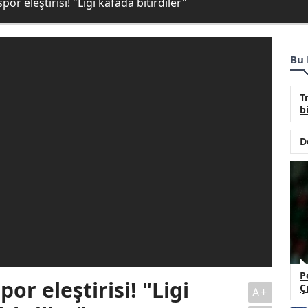
or eleştirisi! "Ligi kafada bitirdiler"
Bu 
T
b
D
P
or eleştirisi! "Ligi
Çı
A+