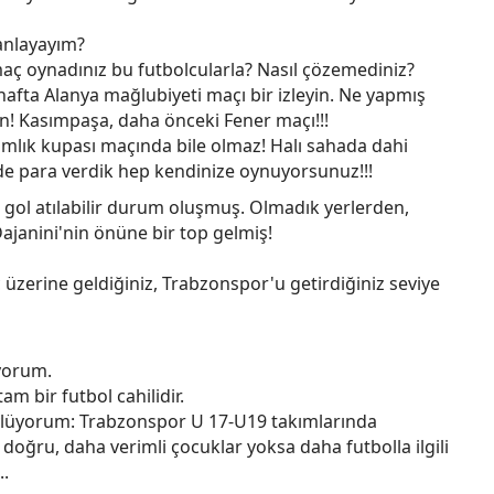
anlayayım?
maç oynadınız bu futbolcularla? Nasıl çözemediniz?
hafta Alanya mağlubiyeti maçı bir izleyin. Ne yapmış
ın! Kasımpaşa, daha önceki Fener maçı!!!
mlık kupası maçında bile olmaz! Halı sahada dahi
zde para verdik hep kendinize oynuyorsunuz!!!
r gol atılabilir durum oluşmuş. Olmadık yerlerden,
ajanini'nin önüne bir top gelmiş!
üzerine geldiğiniz, Trabzonspor'u getirdiğiniz seviye
iyorum.
am bir futbol cahilidir.
ylüyorum: Trabzonspor U 17-U19 takımlarında
oğru, daha verimli çocuklar yoksa daha futbolla ilgili
.