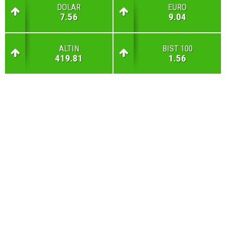
DOLAR
EURO
7.56
9.04
ALTIN
BIST 100
419.81
1.56