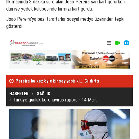
İlk maçında 3 dakika süre alan Joao Pereira sarı kart görürken,
dün ise yedek kulübesinde kırmızı kart gördü.
Joao Pereira'ya bazı taraftarlar sosyal medya üzerinden tepki
gösterdi.
Pereira bu kez öyle bir şey yaptı ki... Çıldırttı
Uğurcan Çakır
Türkiye günlük koronavirüs raporu - 14 Mart
HABERLER
SAĞLIK
Türkiye günlük koronavirüs raporu - 14 Mart