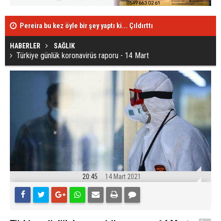
Pereira bu kez öyle bir şey yaptı ki... Çıldırttı
Uğurcan Çakı
Türkiye günlük koronavirüs raporu - 14 Mart
HABERLER
SAĞLIK
Türkiye günlük koronavirüs raporu - 14 Mart
20:45
14 Mart 2021