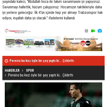
yaşındaki kaleci, "Abdullah hoca ile takım savunmasını iyi yapıyoruz.
Savunmayı hallettik, hücum çalışıyoruz. Hocamızın taktikleriyle daha
iyi yerlere geleceğiz. İlk 4'ün içinde hep yer almayı Trabzonspor hak
ediyor, inşallah daha iyi olacak." ifadelerini kullandı.
Türkiye günlük koronavirüs raporu - 14 Mart
Uğurcan Çakı
HABERLER
SPOR
Pereira bu kez öyle bir şey yaptı ki... Çıldırttı