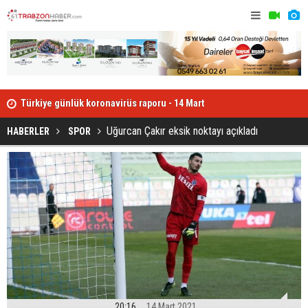
Zor dostu
Uğurcan Çakır eksik noktayı açıkladı
Uğurcan Çakır eksik noktayı açıkladı
HABERLER
SPOR
20:16
14 Mart 2021