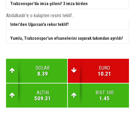
Trabzonspor'da imza şöleni! 3 imza birden
Abdülkadir'e o kulüpten resmi teklif...
Inter'den Uğurcan'a rekor teklif!
Yumlu, Trabzonspor'un efsanelerini sayarak takımdan ayrıldı!
DOLAR
EURO
8.39
10.21
ALTIN
BIST 100
509.31
1.45