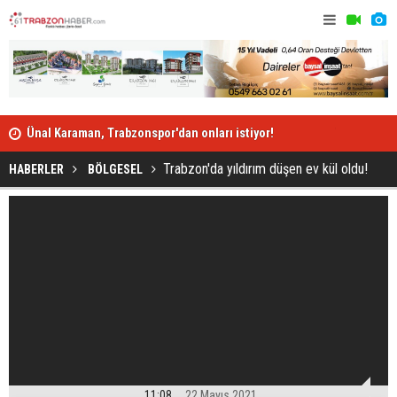
Ünal Karaman, Trabzonspor'dan onları istiyor!
Trabzonspo
Trabzon'da yıldırım düşen ev kül oldu!
HABERLER
BÖLGESEL
11:08
22 Mayıs 2021