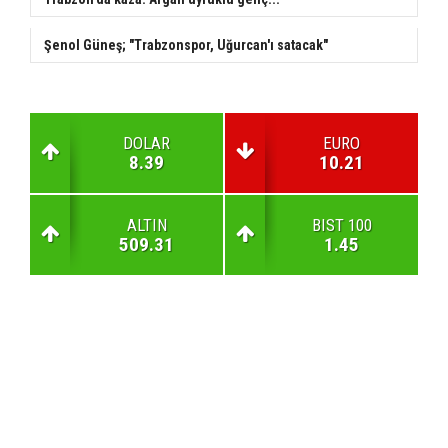
Şenol Güneş; "Trabzonspor, Uğurcan'ı satacak"
DOLAR
EURO
8.39
10.21
ALTIN
BIST 100
509.31
1.45