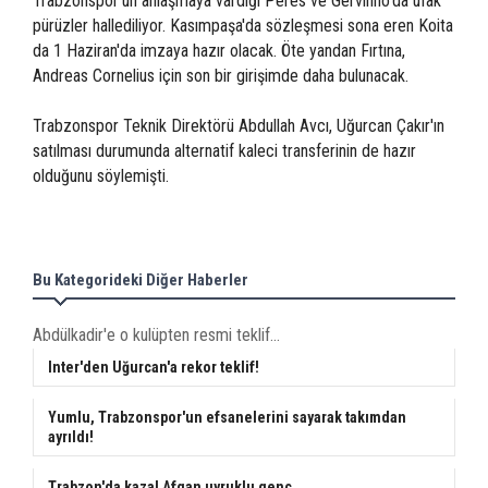
Trabzonspor'un anlaşmaya vardığı Peres ve Gervinho'da ufak
pürüzler hallediliyor. Kasımpaşa'da sözleşmesi sona eren Koita
da 1 Haziran'da imzaya hazır olacak. Öte yandan Fırtına,
Andreas Cornelius için son bir girişimde daha bulunacak.
Trabzonspor Teknik Direktörü Abdullah Avcı, Uğurcan Çakır'ın
satılması durumunda alternatif kaleci transferinin de hazır
olduğunu söylemişti.
Bu Kategorideki Diğer Haberler
Abdülkadir'e o kulüpten resmi teklif...
Inter'den Uğurcan'a rekor teklif!
Yumlu, Trabzonspor'un efsanelerini sayarak takımdan
ayrıldı!
Trabzon'da kaza! Afgan uyruklu genç...