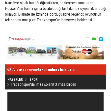
transfere sıcak baktığı öğrenilirken, sözleşmesi sona eren
Hosseini'nin forma şansı bulabileceği bir takımda oynamak istediği
biliniyor. Diabate de İzmir'de gördüğü ilgiyi beğendi; oyuncunun
tek sorunu maaşı ve Trabzonspor'un bonservis beklentisi.
Ahşap ev yangında kullanılmaz hale geldi
Kafa kafaya çar
HABERLER
SPOR
Trabzonspor'da imza şöleni! 3 imza birden