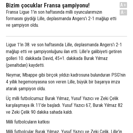
Bizim çocuklar Fransa şampiyonu!
A+
Fransa Ligue 1'in son haftasında milli oyuncularımızın
A-
formasını giydiği Lille, deplasmanda Angers'ı 2-1 mağlup etti
ve şampiyon oldu.
Ligue 1'in 38. ve son haftasında Lille, deplasmanda Angers'ı 2-1
mağlup etti ve şampiyonluğunu ilan etti. Lille'e galibiyeti getiren
golleri 10. dakikada David, 45+1. dakikada Burak Yılmaz
(penaltıdan) kaydetti.
Neymar, Mbappe gibi birçok yıldızı kadrosuna bulunduran PSG'nin
4 yıllık hegemonyasına son veren Lille, büyük bir başarıya imza
atarak şampiyon oldu.
Üç milli futbolcumuz Burak Yılmaz, Yusuf Yazıcı ve Zeki Çelik
karşılaşmaya ilk 11'de başladı. Yusuf Yazıcı 67, Burak Yılmaz 82
ve Zeki Çelik 90 dakika sahada kaldı.
Milli futbolcuların katkısı
Milli futbolcular Burak Yılmaz, Yusuf Yazıcı ve Zeki Çelik, Lille'in