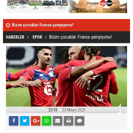
Bizim çocuklar Fransa şampiyonu!
Silah sesi s
Bizim çocuklar Fransa şampiyonu!
HABERLER
SPOR
23:55
23 Mayıs 2021