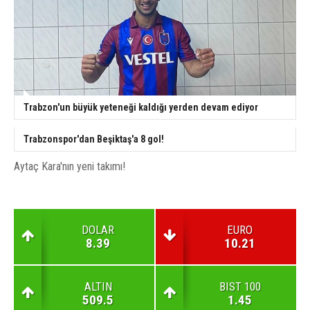
Trabzon'un büyük yeteneği kaldığı yerden devam ediyor
Trabzonspor'dan Beşiktaş'a 8 gol!
Aytaç Kara'nın yeni takımı!
DOLAR
EURO
8.39
10.21
ALTIN
BIST 100
509.5
1.45