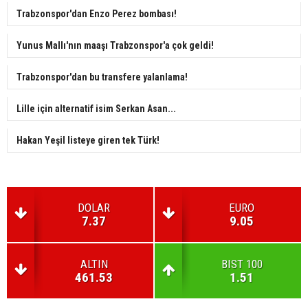
Trabzonspor'dan Enzo Perez bombası!
Yunus Mallı'nın maaşı Trabzonspor'a çok geldi!
Trabzonspor'dan bu transfere yalanlama!
Lille için alternatif isim Serkan Asan...
Hakan Yeşil listeye giren tek Türk!
DOLAR
EURO
7.37
9.05
ALTIN
BIST 100
461.53
1.51