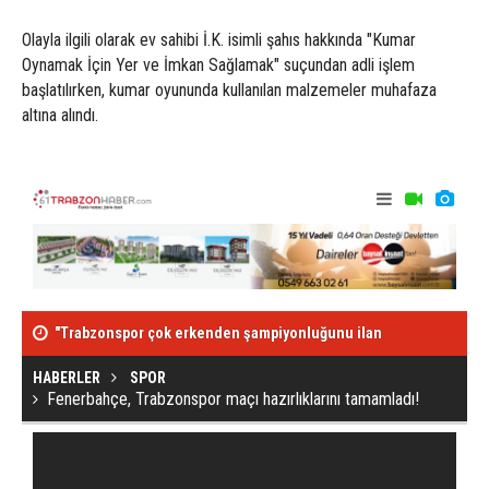
Olayla ilgili olarak ev sahibi İ.K. isimli şahıs hakkında "Kumar
Oynamak İçin Yer ve İmkan Sağlamak" suçundan adli işlem
başlatılırken, kumar oyununda kullanılan malzemeler muhafaza
altına alındı.
"Trabzonspor çok erkenden şampiyonluğunu ilan
Trabzonspor b
edebilirdi"
HABERLER
SPOR
Fenerbahçe, Trabzonspor maçı hazırlıklarını tamamladı!