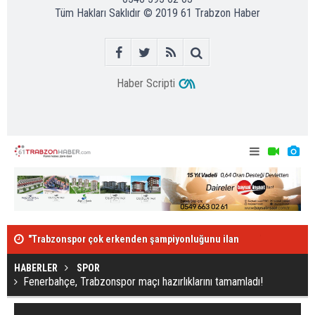
Tüm Hakları Saklıdır © 2019
61 Trabzon Haber
Haber Scripti
"Trabzonspor çok erkenden şampiyonluğunu ilan
Trabzonspor 
edebilirdi"
HABERLER
SPOR
Fenerbahçe, Trabzonspor maçı hazırlıklarını tamamladı!