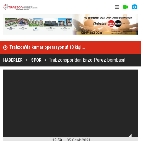
Trabzon'da kumar operasyonu! 13 kişi...
Yunus Mall
Trabzonspor'dan Enzo Perez bombası!
HABERLER
SPOR
13:59
05 Ocak 2021