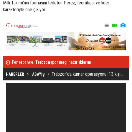
Milli Takımı’nın formasını terleten Perez, tecrübesi ve lider
karakteriyle öne çıkıyor.
Fenerbahçe, Trabzonspor maçı hazırlıklarını
Oğlunu orma
tamamladı!
Trabzon'da kumar operasyonu! 13 kişi...
HABERLER
ASAYİŞ