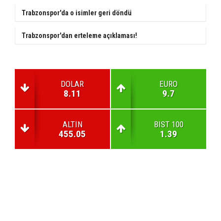
Trabzonspor'da o isimler geri döndü
Trabzonspor'dan erteleme açıklaması!
DOLAR
EURO
8.11
9.7
ALTIN
BIST 100
455.05
1.39