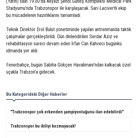
(Yarın) saat 19.00'da Akyazı Şenol Güneş Kompleksi Medical Park
Stadyumu'nda Trabzonspor ile karşılaşacak. Sarı-Lacivertli ekip
bu mücadelenin hazırlıklarını tamamladı.
Teknik Direktör Erol Bulut yönetiminde yapılan antrenmanda taktik
çalışmalar gerçekleştirildi. Dün dinlendirilen Serdar Aziz ve
rehabilitasyon süreci devam eden İrfan Can Kahveci bugünkü
idmanda yer aldı.
Fenerbahçe, bugün Sabiha Gökçen Havalimanı'ndan kalkacak özel
uçakla Trabzon'a gidecek.
Bu Kategorideki Diğer Haberler
"Trabzonspor çok erkenden şampiyonluğunu ilan edebilirdi"
Trabzonspor bu ikiliyi bozmayacak!