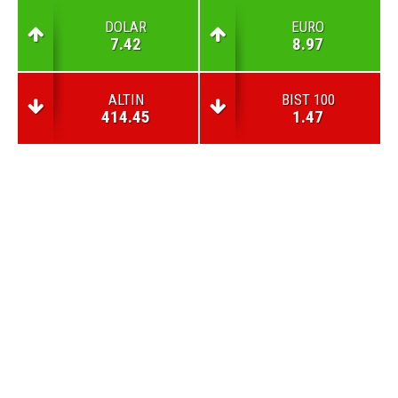
DOLAR
EURO
7.42
8.97
ALTIN
BIST 100
414.45
1.47