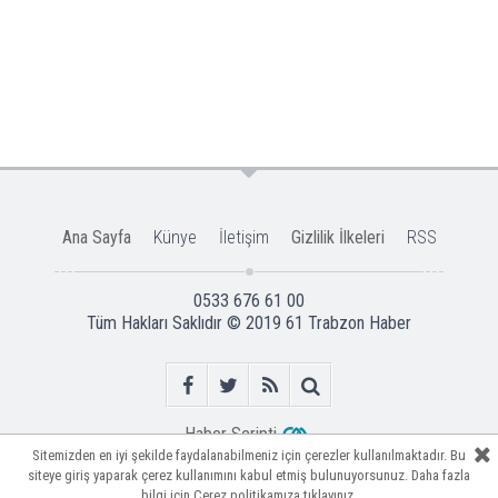
Ana Sayfa
Künye
İletişim
Gizlilik İlkeleri
RSS
0533 676 61 00
Tüm Hakları Saklıdır © 2019
61 Trabzon Haber
Haber Scripti
Sitemizden en iyi şekilde faydalanabilmeniz için çerezler kullanılmaktadır. Bu
Sitemizden en iyi şekilde faydalanabilmeniz için çerezler kullanılmaktadır. Bu
Sitemizden en iyi şekilde faydalanabilmeniz için çerezler kullanılmaktadır. Bu
siteye giriş yaparak çerez kullanımını kabul etmiş bulunuyorsunuz. Daha fazla
siteye giriş yaparak çerez kullanımını kabul etmiş bulunuyorsunuz. Daha fazla
siteye giriş yaparak çerez kullanımını kabul etmiş bulunuyorsunuz. Daha fazla
bilgi için
bilgi için
bilgi için
Çerez politikamıza
Çerez politikamıza
Çerez politikamıza
tıklayınız.
tıklayınız.
tıklayınız.