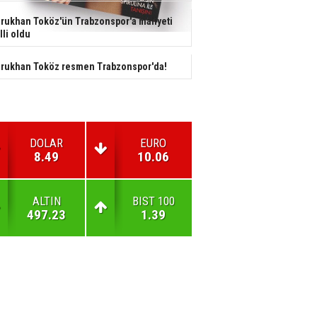
rukhan Toköz'ün Trabzonspor'a maliyeti
lli oldu
rukhan Toköz resmen Trabzonspor'da!
DOLAR
EURO
8.49
10.06
ALTIN
BIST 100
497.23
1.39