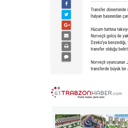
Transfer döneminde i
İtalyan basınından çarp
Hücum hattına takvi
Norveçli golcü ile yak
Dzeko'ya benzediği, f
transfer olduğu belirti
Norveçli oyuncunun J
transferde büyük bir 