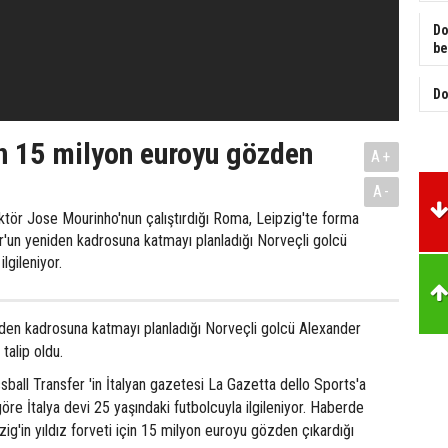
Do
be
Do
in 15 milyon euroyu gözden
A+
A-
ektör Jose Mourinho'nun çalıştırdığı Roma, Leipzig'te forma
'un yeniden kadrosuna katmayı planladığı Norveçli golcü
lgileniyor.
den kadrosuna katmayı planladığı Norveçli golcü Alexander
talip oldu.
ball Transfer 'in İtalyan gazetesi La Gazetta dello Sports'a
öre İtalya devi 25 yaşındaki futbolcuyla ilgileniyor. Haberde
zig'in yıldız forveti için 15 milyon euroyu gözden çıkardığı