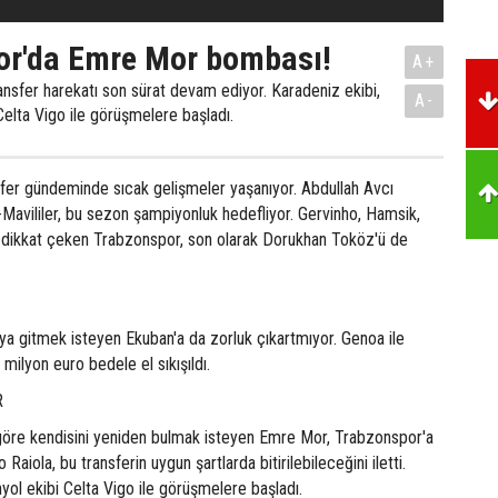
or'da Emre Mor bombası!
A+
ansfer harekatı son sürat devam ediyor. Karadeniz ekibi,
A-
elta Vigo ile görüşmelere başladı.
fer gündeminde sıcak gelişmeler yaşanıyor. Abdullah Avcı
Mavililer, bu sezon şampiyonluk hedefliyor. Gervinho, Hamsik,
e dikkat çeken Trabzonspor, son olarak Dorukhan Toköz'ü de
ya gitmek isteyen Ekuban'a da zorluk çıkartmıyor. Genoa ile
milyon euro bedele el sıkışıldı.
R
öre kendisini yeniden bulmak isteyen Emre Mor, Trabzonspor'a
 Raiola, bu transferin uygun şartlarda bitirilebileceğini iletti.
nyol ekibi Celta Vigo ile görüşmelere başladı.