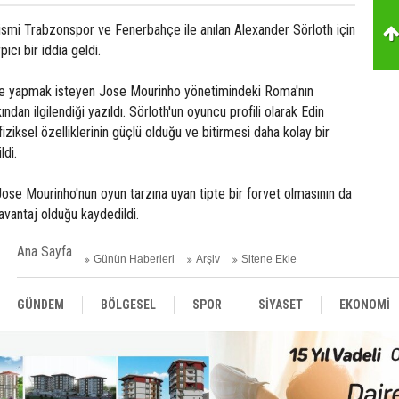
smi Trabzonspor ve Fenerbahçe ile anılan Alexander Sörloth için
ıcı bir iddia geldi.
ye yapmak isteyen Jose Mourinho yönetimindeki Roma'nın
ından ilgilendiği yazıldı. Sörloth'un oyuncu profili olarak Edin
iziksel özelliklerinin güçlü olduğu ve bitirmesi daha kolay bir
ldi.
ose Mourinho'nun oyun tarzına uyan tipte bir forvet olmasının da
avantaj olduğu kaydedildi.
Ana Sayfa
Günün Haberleri
Arşiv
Sitene Ekle
GÜNDEM
BÖLGESEL
SPOR
SİYASET
EKONOMİ
ASAYİŞ
SAĞLIK
MAGAZİN
BİLİM - TEKNOLOJİ