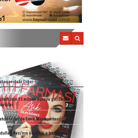
Trabzonspor'da Emre Mor bombası!
ategorideki Diğer Haberler
rloth için 15 milyon euroyu gözden
kardılar
abzonspor'da Emre Mor bombası!
dullah Avcı'nın önceliği o transfer!