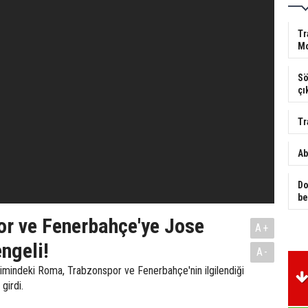
Tr
Mo
Sö
çı
Tr
Ab
Do
be
r ve Fenerbahçe'ye Jose
A+
ngeli!
A-
mindeki Roma, Trabzonspor ve Fenerbahçe'nin ilgilendiği
girdi.