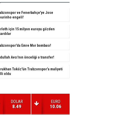
abzonspor ve Fenerbahçe'ye Jose
urinho engeli!
rloth için 15 milyon euroyu gözden
kardılar
abzonspor'da Emre Mor bombası!
dullah Avcı'nın önceliği o transfer!
rukhan Toköz'ün Trabzonspor'a maliyeti
lli oldu
DOLAR
EURO
8.49
10.06