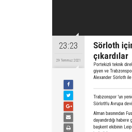
Sörloth iç
23:23
çıkardılar
29 Temmuz 2021
Portekizli teknik dir
giyen ve Trabzonspor
Alexander Sörloth ile i
Trabzonspor 'un yeni
Sörloth'u Avrupa devi 
Alman basınından Fuss
dayandırdığı habere g
başkent ekibinin Leip