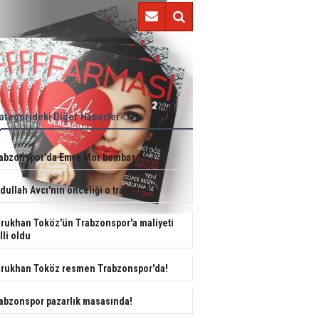
Abdullah Avcı'nın önceliği o transfer!
ategorideki Diğer Haberler
abzonspor'da Emre Mor bombası!
dullah Avcı'nın önceliği o transfer!
rukhan Toköz'ün Trabzonspor'a maliyeti
lli oldu
rukhan Toköz resmen Trabzonspor'da!
abzonspor pazarlık masasında!