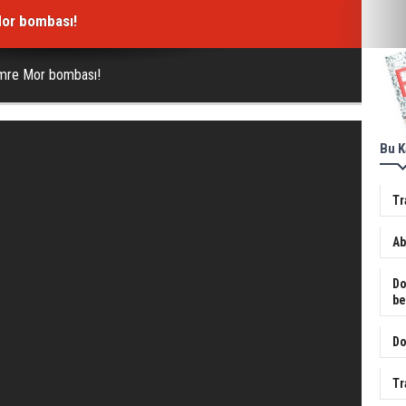
or bombası!
mre Mor bombası!
Bu K
Tr
Ab
Do
be
Do
Tr