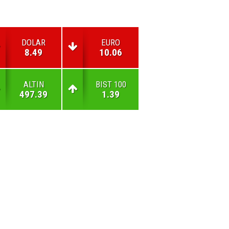
DOLAR
EURO
8.49
10.06
ALTIN
BIST 100
497.39
1.39