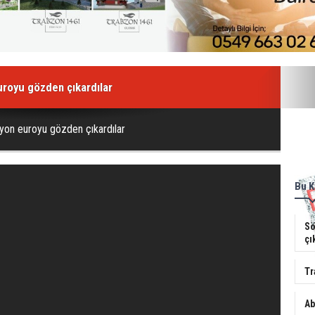
euroyu gözden çıkardılar
lyon euroyu gözden çıkardılar
Bu K
Sö
çı
Tr
Ab