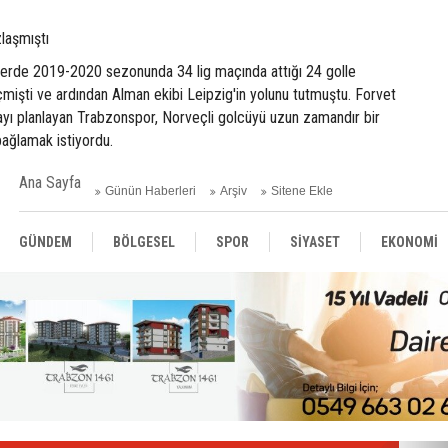
laşmıştı
ilerde 2019-2020 sezonunda 34 lig maçında attığı 24 golle
çmişti ve ardından Alman ekibi Leipzig'in yolunu tutmuştu. Forvet
ayı planlayan Trabzonspor, Norveçli golcüyü uzun zamandır bir
bağlamak istiyordu.
Ana Sayfa
Günün Haberleri
Arşiv
Sitene Ekle
GÜNDEM
BÖLGESEL
SPOR
SİYASET
EKONOMİ
ASAYİŞ
SAĞLIK
MAGAZİN
BİLİM - TEKNOLOJİ