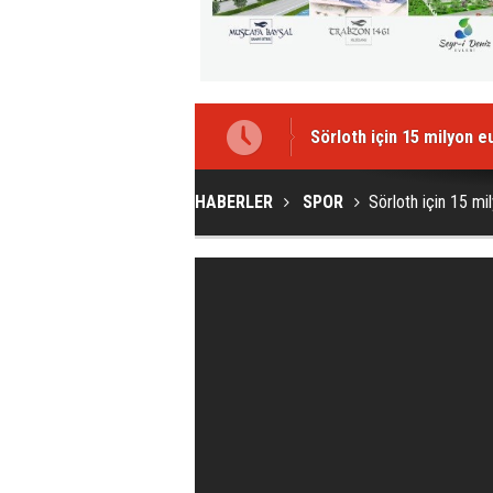
Sörloth için 15 milyon 
HABERLER
SPOR
Sörloth için 15 mi