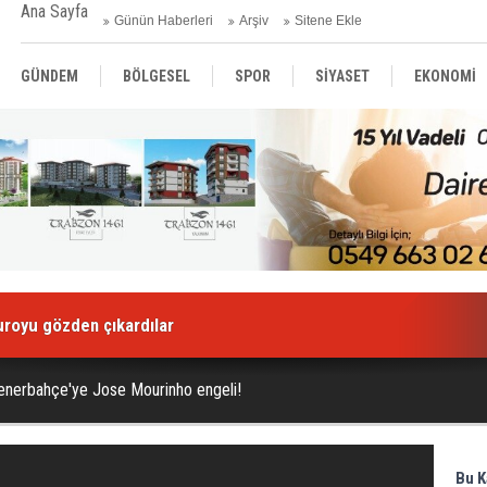
Ana Sayfa
Günün Haberleri
Arşiv
Sitene Ekle
GÜNDEM
BÖLGESEL
SPOR
SİYASET
EKONOMİ
ASAYİŞ
SAĞLIK
MAGAZİN
BİLİM - TEKNOLOJİ
euroyu gözden çıkardılar
enerbahçe'ye Jose Mourinho engeli!
Bu K