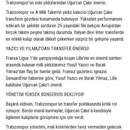
Trabzonspor'un eski yıldızlarından Uğurcan Çakır önerisi...
Trabzonspor ve A Milli Takım'ın yıldız kalecisi Uğurcan Çakır
transferin gözdesi konumunda bulunuyor. Yükselen performansını
istikrarlı bir şekilde sürdüren 25 yaşındaki file bekçisi Avrupa'dan
birçok takımı peşine takmış durumda. İtalyan devi Inter transferde
en istekli kulüp olarak dikkat çekerken sürpriz bir gelişme yaşandı.
YAZICI VE YILMAZ'DAN TRANSFER ÖNERİSİ!
Fransa Ligue 1'de şampiyonluğa koşan Lille'nin en önemli isimleri
arasında bulunan milli yıldızlarımız Yusuf Yazıcı ve Burak
Yılmaz'dan flaş bir hamle geldi. Fransız gazeteci Ignazio
Genuardi'nin haberine göre, Yusuf Yazıcı ve Burak Yılmaz, Lille
kulübüne Uğurcan Çakır'ı önerdi.
YÖNETİM YÜKSEK BONSERVİS BEKLİYOR!
Başarılı eldiven, Trabzonspor'un transfer politikasında kritik rol
oynuyor. Bordo-mavili kurmaylar, Uğurcan Çakır'a kendisiyle
ilgilenen kulüplerle görüşmesi için izin verdi.
Trabzonspor yönetimi, mali kriterlerden taviz vermeden gelecek