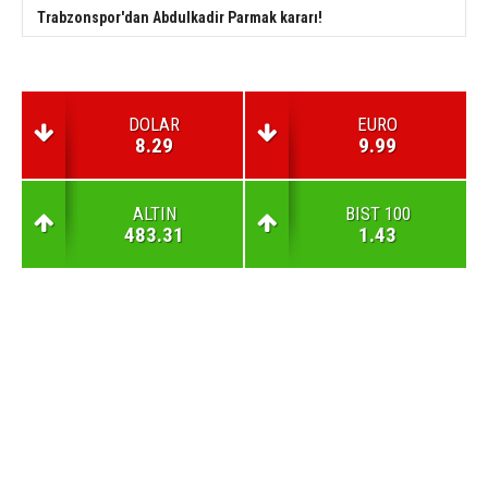
Trabzonspor'dan Abdulkadir Parmak kararı!
DOLAR
EURO
8.29
9.99
ALTIN
BIST 100
483.31
1.43