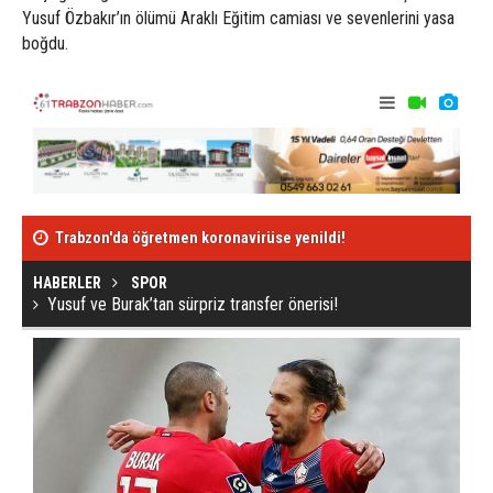
Yusuf Özbakır’ın ölümü Araklı Eğitim camiası ve sevenlerini yasa
boğdu.
Trabzon'da öğretmen koronavirüse yenildi!
Berat Özdemir
Yusuf ve Burak’tan sürpriz transfer önerisi!
HABERLER
SPOR
Yusuf ve Burak’tan sürpriz transfer önerisi!