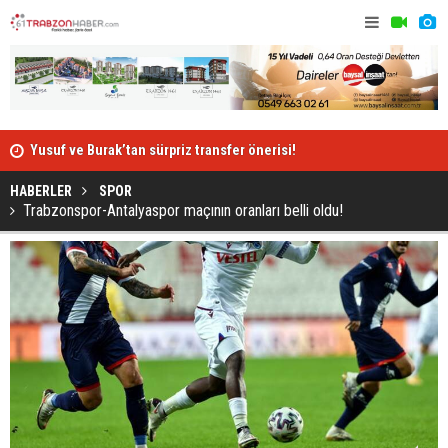
Berat Özdemir'in cezası onandı!
Türkiye gü
HABERLER
SPOR
Trabzonspor-Antalyaspor maçının oranları belli oldu!