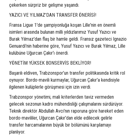
çekerken sürpriz bir gelişme yaşandı.
YAZICI VE YILMAZ'DAN TRANSFER ÖNERİSİ!
Fransa Ligue 1'de şampiyonluğa koşan Lille'nin en önemli
isimleri arasında bulunan milli yıldızlarımız Yusuf Yazıcı ve
Burak Yılmaz'dan flaş bir hamle geldi. Fransız gazeteci Ignazio
Genuardi'nin haberine göre, Yusuf Yazıcı ve Burak Yılmaz, Lille
kulübüne Uğurcan Çakır'ı önerdi.
YÖNETİM YÜKSEK BONSERVİS BEKLİYOR!
Başarılı eldiven, Trabzonspor'un transfer politikasında kritik rol
oynuyor. Bordo-mavili kurmaylar, Uğurcan Çakır'a kendisiyle
ilgilenen kulüplerle görüşmesi için izin verdi.
Trabzonspor yönetimi, mali kriterlerden taviz vermeden
gelecek sezonun kadro mühendisliği çalışmalarını sürdürüyor.
Teknik direktör Abdullah Avcı'nın raporuna göre hareket eden
bordo-mavililer, Uğurcan Çakır'dan elde edilecek gelirle
transfer harcamalarının büyük bir bölümünü karşılamayı
planlıyor.