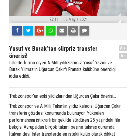
22:11
06 Mayıs 2021
Yusuf ve Burak’tan sürpriz transfer
A+
önerisi!
A-
Lille'de forma giyen A Milli yıldızlarımız Yusuf Yazıcı ve
Burak Yılmaz'ın Uğurcan Çakır'ı Fransız kulübüne önerdiği
iddia edildi.
Trabzonspor'un eski yıldızlarından Uğurcan Çakır önerisi...
Trabzonspor ve A Milli Takım'ın yıldız kalecisi Uğurcan Çakır
transferin gözdesi konumunda bulunuyor. Yükselen
performansını istikrarlı bir şekilde sürdüren 25 yaşındaki file
bekçisi Avrupa'dan birçok takımı peşine takmış durumda.
İtalyan devi Inter transferde en istekli kulüp olarak dikkat