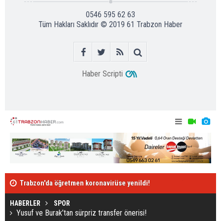
0546 595 62 63
Tüm Hakları Saklıdır © 2019
61 Trabzon Haber
Haber Scripti
Trabzon'da öğretmen koronavirüse yenildi!
Berat Özdemi
Yusuf ve Burak’tan sürpriz transfer önerisi!
HABERLER
SPOR
Yusuf ve Burak’tan sürpriz transfer önerisi!