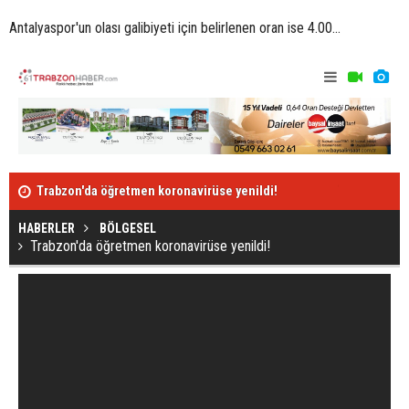
Antalyaspor'un olası galibiyeti için belirlenen oran ise 4.00...
Yusuf ve Burak’tan sürpriz transfer önerisi!
Berat Özdemi
HABERLER
BÖLGESEL
Trabzon'da öğretmen koronavirüse yenildi!