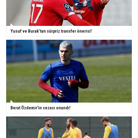
Yusuf ve Burak’tan sürpriz transfer önerisi!
Berat Özdemir'in cezası onandı!