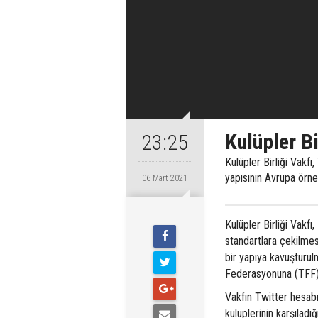
Kulüpler Bi
23:25
Kulüpler Birliği Vak
yapısının Avrupa örnek
06 Mart 2021
Kulüpler Birliği Vak
standartlara çekilme
bir yapıya kavuşturul
Federasyonuna (TFF)
Vakfın Twitter hesabı
kulüplerinin karşılad