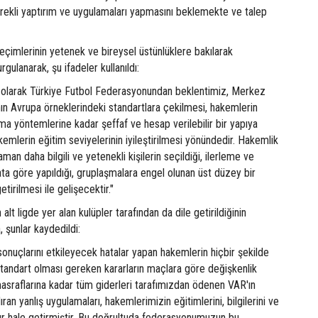
rekli yaptırım ve uygulamaları yapmasını beklemekte ve talep
çimlerinin yetenek ve bireysel üstünlüklere bakılarak
gulanarak, şu ifadeler kullanıldı:
fı olarak Türkiye Futbol Federasyonundan beklentimiz, Merkez
ın Avrupa örneklerindeki standartlara çekilmesi, hakemlerin
a yöntemlerine kadar şeffaf ve hesap verilebilir bir yapıya
emlerin eğitim seviyelerinin iyileştirilmesi yönündedir. Hakemlik
an daha bilgili ve yetenekli kişilerin seçildiği, ilerleme ve
ata göre yapıldığı, gruplaşmalara engel olunan üst düzey bir
tirilmesi ile gelişecektir."
alt ligde yer alan kulüpler tarafından da dile getirildiğinin
, şunlar kaydedildi:
onuçlarını etkileyecek hatalar yapan hakemlerin hiçbir şekilde
standart olması gereken kararların maçlara göre değişkenlik
asraflarına kadar tüm giderleri tarafımızdan ödenen VAR'ın
ran yanlış uygulamaları, hakemlerimizin eğitimlerini, bilgilerini ve
ışılır hale getirmiştir. Bu doğrultuda federasyonumuzun bu