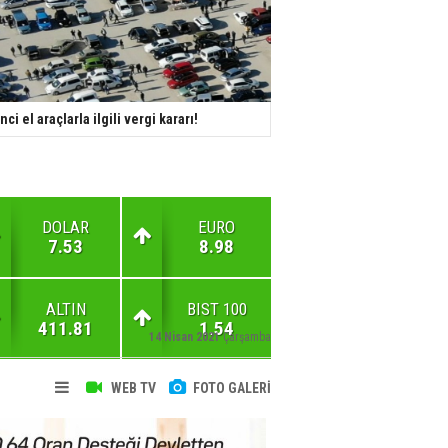
inci el araçlarla ilgili vergi kararı!
DOLAR
EURO
7.53
8.98
ALTIN
BIST 100
411.81
1.54
14 Nisan 2021
Çarşamba
WEB TV
FOTO GALERİ