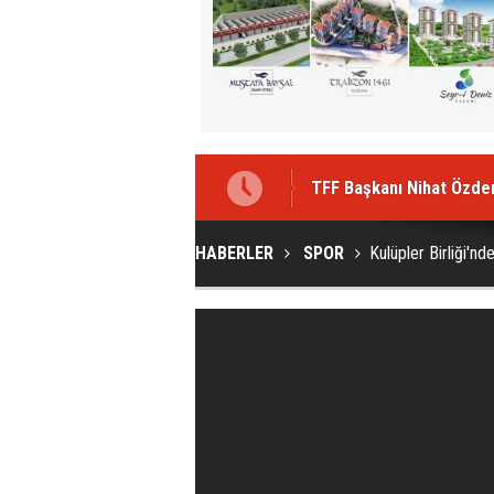
TFF Başkanı Nihat Özde
Trabzon'da onu görenler
HABERLER
SPOR
Kulüpler Birliği'n