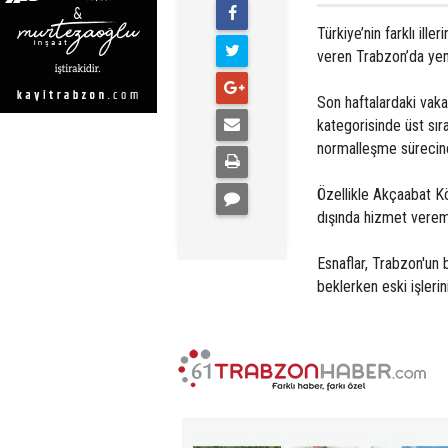
Türkiye’nin farklı ill
veren Trabzon’da yem
Son haftalardaki vaka 
kategorisinde üst sır
normalleşme sürecine
Özellikle Akçaabat Kö
dışında hizmet verem
Esnaflar, Trabzon'un 
beklerken eski işlerin