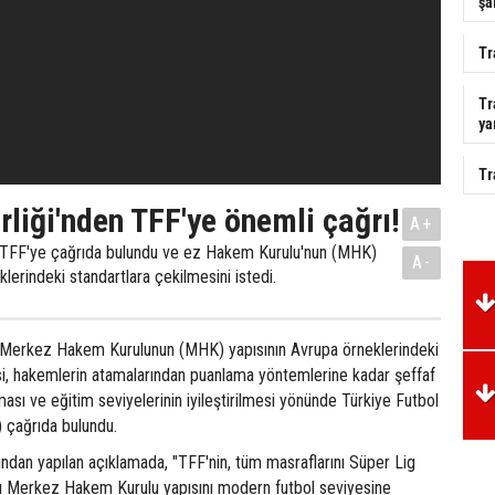
şa
Tr
Tr
ya
Tr
rliği'nden TFF'ye önemli çağrı!
A+
fı, TFF'ye çağrıda bulundu ve ez Hakem Kurulu'nun (MHK)
A-
lerindeki standartlara çekilmesini istedi.
fı, Merkez Hakem Kurulunun (MHK) yapısının Avrupa örneklerindeki
si, hakemlerin atamalarından puanlama yöntemlerine kadar şeffaf
ması ve eğitim seviyelerinin iyileştirilmesi yönünde Türkiye Futbol
 çağrıda bulundu.
ndan yapılan açıklamada, "TFF'nin, tüm masraflarını Süper Lig
ığı Merkez Hakem Kurulu yapısını modern futbol seviyesine