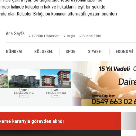
si halinde kulüplerin hak ve hukuklarını eşit bir şekilde
inde olan Kulüpler Birliği, bu konunun alternatifli çözüm önerileri
"
Ana Sayfa
Günün Haberleri
Arşiv
Sitene Ekle
GÜNDEM
BÖLGESEL
SPOR
SİYASET
EKONOMİ
ASAYİŞ
SAĞLIK
MAGAZİN
BİLİM - TEKNOLOJİ
eme kararıyla görevden alındı