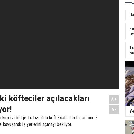
İk
Fı
uy
Tr
be
ki köfteciler açılacakları
A+
yor!
A-
Ye
 kırmızı bölge Trabzon'da köfte salonları bir an önce
kavuşarak iş yerlerini açmayı bekliyor.