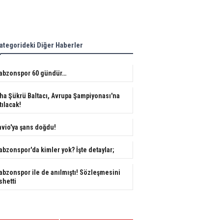
ategorideki Diğer Haberler
abzonspor 60 gündür…
ha Şükrü Baltacı, Avrupa Şampiyonası'na
tılacak!
avio'ya şans doğdu!
abzonspor'da kimler yok? İşte detaylar;
abzonspor ile de anılmıştı! Sözleşmesini
shetti