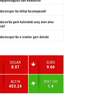
mpiyonluğunu ilan edebilirdi"
abzonspor bu ikiliyi bozmayacak!
abzon'da park halindeki araç alev alev
ndı!
abzonspor'da o isimler geri döndü
DOLAR
EURO
8.07
9.66
ALTIN
BIST 100
453.24
1.4