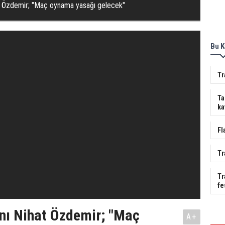
t Özdemir; "Maç oynama yasağı gelecek"
Bu K
Tr
Ta
ka
Fl
Tr
Tr
fe
nı Nihat Özdemir; "Maç
A+