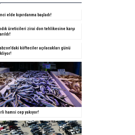
inci elde kıpırdanma başladı!
ndık üreticileri zirai don tehlikesine karşı
arıldı!
abzon'daki köfteciler açılacakları günü
kliyor!
rli hamsi cep yakıyor!