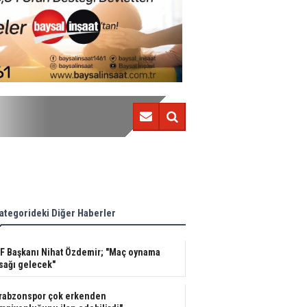
"Trabzonspor çok erkenden şampiyonluğunu ilan ede
ategorideki Diğer Haberler
F Başkanı Nihat Özdemir; "Maç oynama
sağı gelecek"
rabzonspor çok erkenden