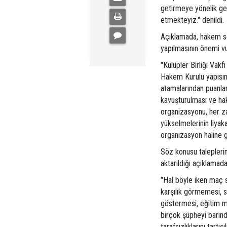
getirmeye yönelik ge
etmekteyiz." denildi.
Açıklamada, hakem se
yapılmasının önemi vur
"Kulüpler Birliği Vak
Hakem Kurulu yapısın
atamalarından puanlam
kavuşturulması ve hak
organizasyonu, her zam
yükselmelerinin liyak
organizasyon haline ge
Söz konusu taleplerin 
aktarıldığı açıklamada
"Hal böyle iken maç s
karşılık görmemesi, 
göstermesi, eğitim m
birçok şüpheyi barındı
tarafsızlıklarını tart