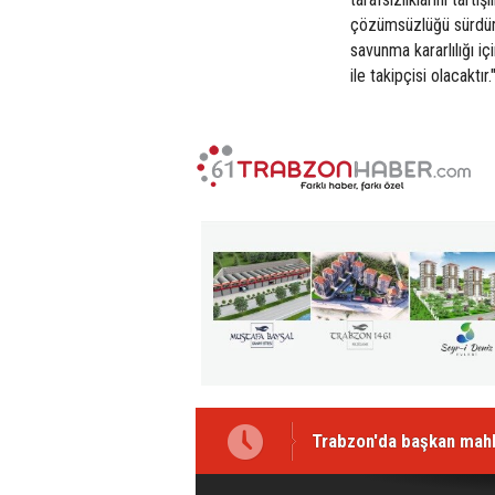
çözümsüzlüğü sürdürme
savunma kararlılığı iç
ile takipçisi olacaktır.
Trabzon'da başkan mahk