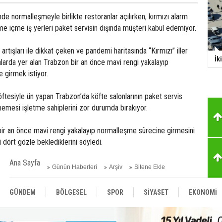
erinde normalleşmeyle birlikte restoranlar açılırken, kırmızı alarm
e içme iş yerleri paket servisin dışında müşteri kabul edemiyor.
artışları ile dikkat çeken ve pandemi haritasında “Kırmızı” iller
İk
alarda yer alan Trabzon bir an önce mavi rengi yakalayıp
 girmek istiyor.
ftesiyle ün yapan Trabzon’da köfte salonlarının paket servis
emesi işletme sahiplerini zor durumda bırakıyor.
bir an önce mavi rengi yakalayıp normalleşme sürecine girmesini
i dört gözle beklediklerini söyledi.
Ana Sayfa
Günün Haberleri
Arşiv
Sitene Ekle
GÜNDEM
BÖLGESEL
SPOR
SİYASET
EKONOMİ