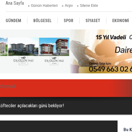
Ana Sayfa
Günün Haberleri
Arşiv
Sitene Ekle
GÜNDEM
BÖLGESEL
SPOR
SİYASET
EKONOMİ
ASAYİŞ
SAĞLIK
MAGAZİN
BİLİM - TEKNOLOJİ
rol oynadı
öfteciler açılacakları günü bekliyor!
Bu K