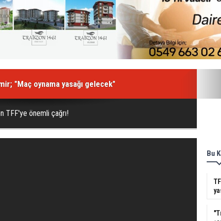
ASAYİŞ
SAĞLIK
MAGAZİN
BİLİM - TEKNOLOJİ
mir; "Maç oynama yasağı gelecek"
 şaşırdı! Ağaçlara takılı halde ölü bulundu
den TFF'ye önemli çağrı!
Bu K
TF
ya
"T