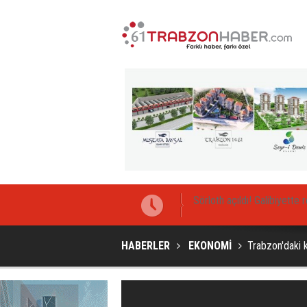
Sörloth açıldı! Galibiyette 
HABERLER
EKONOMİ
Trabzon'daki k