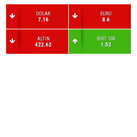
DOLAR
EURO
7.16
8.6
ALTIN
BIST 100
422.62
1.52