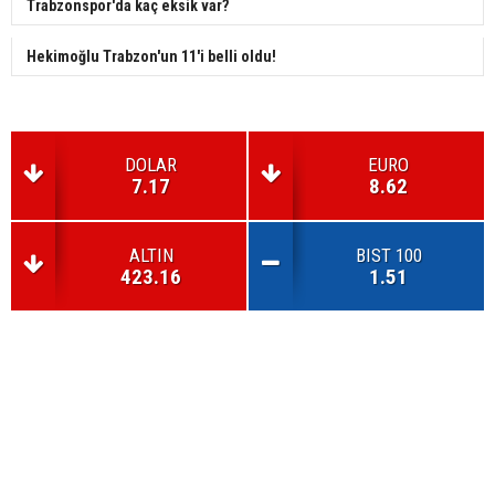
Trabzonspor'da kaç eksik var?
Hekimoğlu Trabzon'un 11'i belli oldu!
DOLAR
EURO
7.17
8.62
ALTIN
BIST 100
423.16
1.51