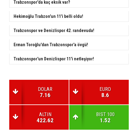
Trabzonspor'da kaç eksik var?
Hekimoğlu Trabzon'un 11'i belli oldu!
Trabzonspor ve Denizlispor 42. randevuda!
Erman Toroğlu'dan Trabzonspor'a övgü!
Trabzonspor'un Denizlispor 11'i netleşiyor!
DOLAR
EURO
7.16
8.6
ALTIN
BIST 100
422.62
1.52