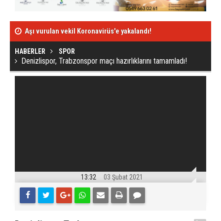
Aşı vurulan vekil Koronavirüs'e yakalandı!
Trabzonspor'd
HABERLER
SPOR
Denizlispor, Trabzonspor maçı hazırlıklarını tamamladı!
13:32
03 Şubat 2021