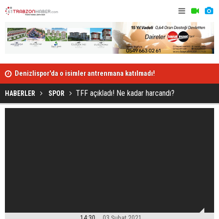
Denizlispor'da o isimler antrenmana katılmadı!
Denizlispor
TFF açıkladı! Ne kadar harcandı?
HABERLER
SPOR
14:30
03 Şubat 2021