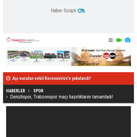
Haber Scripti
Aşı vurulan vekil Koronavirüs'e yakalandı!
Trabzonspor'
HABERLER
SPOR
Denizlispor, Trabzonspor maçı hazırlıklarını tamamladı!