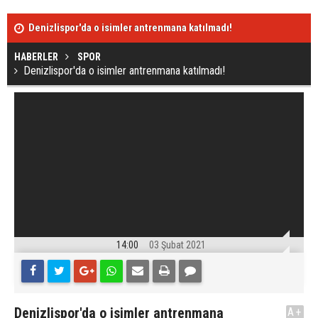
Denizlispor'da o isimler antrenmana katılmadı!
Denizlispor,
tamamladı!
HABERLER
SPOR
Denizlispor'da o isimler antrenmana katılmadı!
14:00
03 Şubat 2021
Denizlispor'da o isimler antrenmana
A+