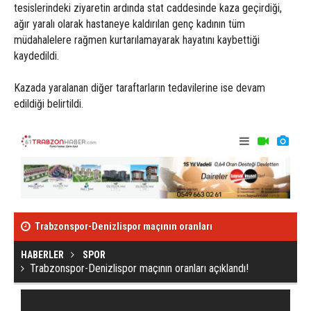
tesislerindeki ziyaretin ardında stat caddesinde kaza geçirdiği,
ağır yaralı olarak hastaneye kaldırılan genç kadının tüm
müdahalelere rağmen kurtarılamayarak hayatını kaybettiği
kaydedildi.
Kazada yaralanan diğer taraftarların tedavilerine ise devam
edildiği belirtildi.
Trabzonspor-Denizlispor maçının oranları
Trondsen'in d
açıklandı!
HABERLER
SPOR
Trabzonspor-Denizlispor maçının oranları açıklandı!