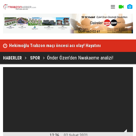
Hekimoğlu Trabzon maçı öncesi acı olay! Hayatını
Trabzonspo
kaybetti
Önder Özen'den Nwakaeme analizi!
HABERLER
SPOR
12:26
02 Şubat 2021