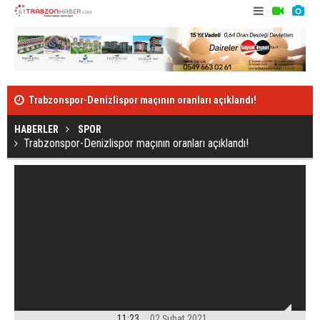
Trabzonspor-Denizlispor maçının oranları açıklandı!
Trondsen'in 
HABERLER
SPOR
Trabzonspor-Denizlispor maçının oranları açıklandı!
11:23
02 Şubat 2021