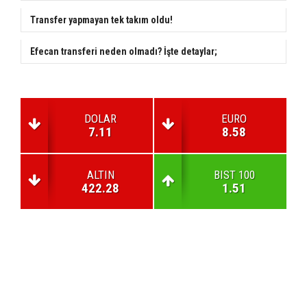
Transfer yapmayan tek takım oldu!
Efecan transferi neden olmadı? İşte detaylar;
DOLAR
EURO
7.11
8.58
ALTIN
BIST 100
422.28
1.51