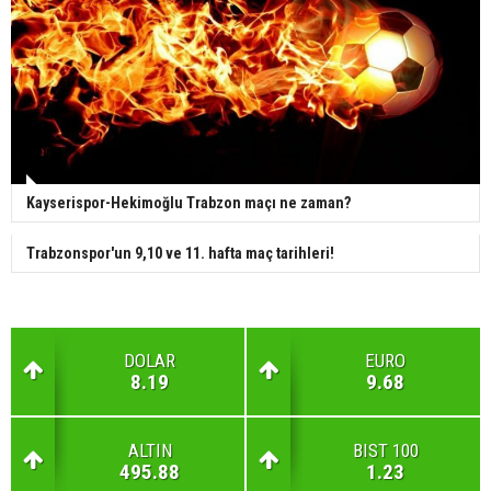
Kayserispor-Hekimoğlu Trabzon maçı ne zaman?
Trabzonspor'un 9,10 ve 11. hafta maç tarihleri!
DOLAR
EURO
8.19
9.68
ALTIN
BIST 100
495.88
1.23