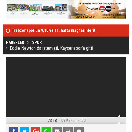
Trabzonspor'un 9,10 ve 11. hafta maç tarihleri!
Ak Partili Çe
Berat Albayrak'ın istifası kabul edildi
HABERLER
SPOR
Eddie Newton da istemişti, Kayserispor'a gitti
23:18
09 Kasım 2020