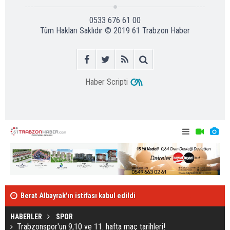
0533 676 61 00
Tüm Hakları Saklıdır © 2019
61 Trabzon Haber
Haber Scripti
Berat Albayrak'ın istifası kabul edildi
Ak Partili Çe
HABERLER
SPOR
Trabzonspor'un 9,10 ve 11. hafta maç tarihleri!