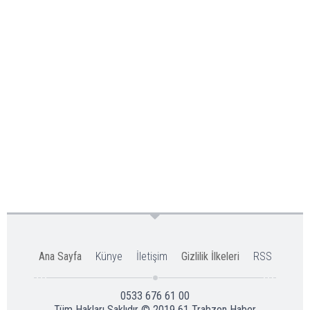
Ana Sayfa
Künye
İletişim
Gizlilik İlkeleri
RSS
0533 676 61 00
Tüm Hakları Saklıdır © 2019
61 Trabzon Haber