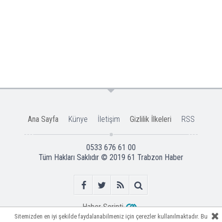
Ana Sayfa
Künye
İletişim
Gizlilik İlkeleri
RSS
0533 676 61 00
Tüm Hakları Saklıdır © 2019
61 Trabzon Haber
Haber Scripti
Sitemizden en iyi şekilde faydalanabilmeniz için çerezler kullanılmaktadır. Bu
Sitemizden en iyi şekilde faydalanabilmeniz için çerezler kullanılmaktadır. Bu
Sitemizden en iyi şekilde faydalanabilmeniz için çerezler kullanılmaktadır. Bu