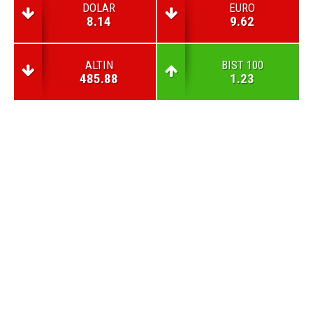
DOLAR
EURO
8.14
9.62
ALTIN
BIST 100
485.88
1.23