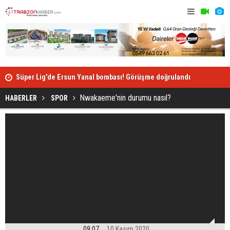
Süper Lig'de Ersun Yanal bombası! Görüşme doğrulandı
Kayserispo
Nwakaeme'nin durumu nasıl?
HABERLER
SPOR
09:07
10 Kasım 2020