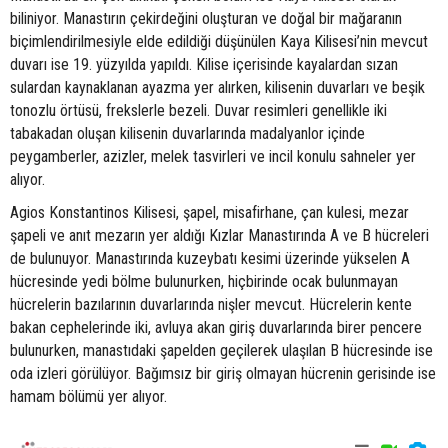
biliniyor. Manastırın çekirdeğini oluşturan ve doğal bir mağaranın
biçimlendirilmesiyle elde edildiği düşünülen Kaya Kilisesi’nin mevcut
duvarı ise 19. yüzyılda yapıldı. Kilise içerisinde kayalardan sızan
sulardan kaynaklanan ayazma yer alırken, kilisenin duvarları ve beşik
tonozlu örtüsü, frekslerle bezeli. Duvar resimleri genellikle iki
tabakadan oluşan kilisenin duvarlarında madalyanlor içinde
peygamberler, azizler, melek tasvirleri ve incil konulu sahneler yer
alıyor.
Agios Konstantinos Kilisesi, şapel, misafirhane, çan kulesi, mezar
şapeli ve anıt mezarın yer aldığı Kızlar Manastırında A ve B hücreleri
de bulunuyor. Manastırında kuzeybatı kesimi üzerinde yükselen A
hücresinde yedi bölme bulunurken, hiçbirinde ocak bulunmayan
hücrelerin bazılarının duvarlarında nişler mevcut. Hücrelerin kente
bakan cephelerinde iki, avluya akan giriş duvarlarında birer pencere
bulunurken, manastıdaki şapelden geçilerek ulaşılan B hücresinde ise
oda izleri görülüyor. Bağımsız bir giriş olmayan hücrenin gerisinde ise
hamam bölümü yer alıyor.