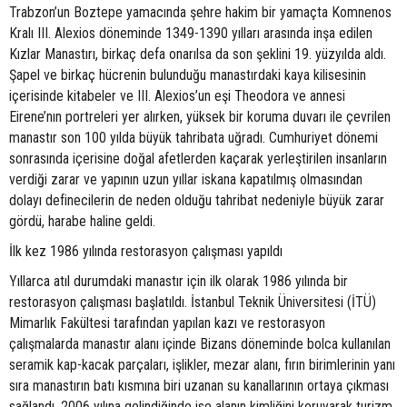
Trabzon’un Boztepe yamacında şehre hakim bir yamaçta Komnenos
Kralı III. Alexios döneminde 1349-1390 yılları arasında inşa edilen
Kızlar Manastırı, birkaç defa onarılsa da son şeklini 19. yüzyılda aldı.
Şapel ve birkaç hücrenin bulunduğu manastırdaki kaya kilisesinin
içerisinde kitabeler ve III. Alexios’un eşi Theodora ve annesi
Eirene’nın portreleri yer alırken, yüksek bir koruma duvarı ile çevrilen
manastır son 100 yılda büyük tahribata uğradı. Cumhuriyet dönemi
sonrasında içerisine doğal afetlerden kaçarak yerleştirilen insanların
verdiği zarar ve yapının uzun yıllar iskana kapatılmış olmasından
dolayı definecilerin de neden olduğu tahribat nedeniyle büyük zarar
gördü, harabe haline geldi.
İlk kez 1986 yılında restorasyon çalışması yapıldı
Yıllarca atıl durumdaki manastır için ilk olarak 1986 yılında bir
restorasyon çalışması başlatıldı. İstanbul Teknik Üniversitesi (İTÜ)
Mimarlık Fakültesi tarafından yapılan kazı ve restorasyon
çalışmalarda manastır alanı içinde Bizans döneminde bolca kullanılan
seramik kap-kacak parçaları, işlikler, mezar alanı, fırın birimlerinin yanı
sıra manastırın batı kısmına biri uzanan su kanallarının ortaya çıkması
sağlandı. 2006 yılına gelindiğinde ise alanın kimliğini koruyarak turizm