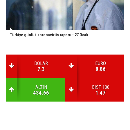
Türkiye günlük koronavirüs raporu - 27 Ocak
DOLAR
EURO
7.3
8.86
ALTIN
BIST 100
434.66
1.47