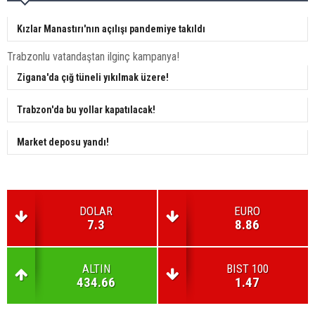
Kızlar Manastırı'nın açılışı pandemiye takıldı
Trabzonlu vatandaştan ilginç kampanya!
Zigana'da çığ tüneli yıkılmak üzere!
Trabzon'da bu yollar kapatılacak!
Market deposu yandı!
DOLAR
EURO
7.3
8.86
ALTIN
BIST 100
434.66
1.47