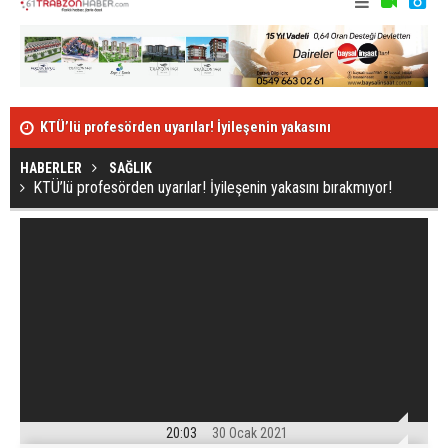
KTÜ’lü profesörden uyarılar! İyileşenin yakasını
Giresun'da t
bırakmıyor!
HABERLER
SAĞLIK
KTÜ’lü profesörden uyarılar! İyileşenin yakasını bırakmıyor!
20:03
30 Ocak 2021