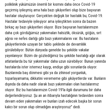
poliklinik yükümüzün önemli bir kısmını daha önce Covid-19
geçirmiş iyileşmiş ama hala bazı şikâyetleri olup bize başvuran
hastalar oluşturuyor. Gerçekten değişik bir hastalık bu; Covid-19.
Hastalar tedaviyle iyileşiyor ama iyileştikten sonra da bazen
birkaç ay bazı şikâyetleri oluyor. Bize başvuran hastalarımızın
daha çok gördüğümüz yakınmaları halsizlik, öksürük, göğüs, sırt
ağrısı ve nefes darlığı gibi bazı yakınmalarını var. Bu hastaların
şikâyetlerinde uzayan bir tablo şeklinde de devamlılık
görülebiliyor. Bütün dünyada genelde bu şekilde vakalar
yayınlanıyor. Bizim de gözlediğimiz bu şekilde hastalığı ağır olarak
atlatanlarda bu tür yakınmalar daha uzun sürebiliyor. Bunun yanında
hastalarda ister istemez kaygı, endişe gibi sorunlarda oluyor.
Bazılarında baş dönmesi gibi ya da zihinsel yorgunluk,
toparlayamama, dikkatini verememe gibi şikâyetlerde var. Bunların
dışında da daha nadir olarak bazı yakınmaları olan hastalarımız
oluyor. Biz bu hastalarımızın Covid-19’la ilgili durumunu bir daha
değerlendiriyoruz. Şu an an itibarıyla hastalığının tedaviden sonra
devam eden yakınmaları ve bunları izah edecek başka bir sorun
kalıcı bir sorun olup olmadığını araştırıyoruz" dedi.