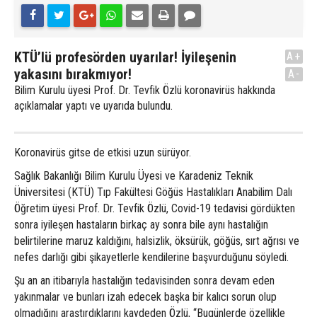
KTÜ’lü profesörden uyarılar! İyileşenin
A+
yakasını bırakmıyor!
A-
Bilim Kurulu üyesi Prof. Dr. Tevfik Özlü koronavirüs hakkında
açıklamalar yaptı ve uyarıda bulundu.
Koronavirüs gitse de etkisi uzun sürüyor.
Sağlık Bakanlığı Bilim Kurulu Üyesi ve Karadeniz Teknik
Üniversitesi (KTÜ) Tıp Fakültesi Göğüs Hastalıkları Anabilim Dalı
Öğretim üyesi Prof. Dr. Tevfik Özlü, Covid-19 tedavisi gördükten
sonra iyileşen hastaların birkaç ay sonra bile aynı hastalığın
belirtilerine maruz kaldığını, halsizlik, öksürük, göğüs, sırt ağrısı ve
nefes darlığı gibi şikayetlerle kendilerine başvurduğunu söyledi.
Şu an an itibarıyla hastalığın tedavisinden sonra devam eden
yakınmalar ve bunları izah edecek başka bir kalıcı sorun olup
olmadığını araştırdıklarını kaydeden Özlü, “Bugünlerde özellikle