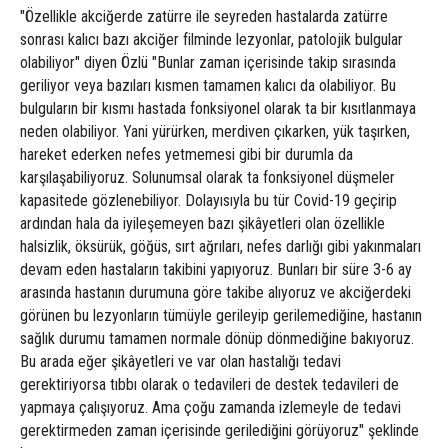
"Özellikle akciğerde zatürre ile seyreden hastalarda zatürre
sonrası kalıcı bazı akciğer filminde lezyonlar, patolojik bulgular
olabiliyor" diyen Özlü "Bunlar zaman içerisinde takip sırasında
geriliyor veya bazıları kısmen tamamen kalıcı da olabiliyor. Bu
bulguların bir kısmı hastada fonksiyonel olarak ta bir kısıtlanmaya
neden olabiliyor. Yani yürürken, merdiven çıkarken, yük taşırken,
hareket ederken nefes yetmemesi gibi bir durumla da
karşılaşabiliyoruz. Solunumsal olarak ta fonksiyonel düşmeler
kapasitede gözlenebiliyor. Dolayısıyla bu tür Covid-19 geçirip
ardından hala da iyileşemeyen bazı şikâyetleri olan özellikle
halsizlik, öksürük, göğüs, sırt ağrıları, nefes darlığı gibi yakınmaları
devam eden hastaların takibini yapıyoruz. Bunları bir süre 3-6 ay
arasında hastanın durumuna göre takibe alıyoruz ve akciğerdeki
görünen bu lezyonların tümüyle gerileyip gerilemediğine, hastanın
sağlık durumu tamamen normale dönüp dönmediğine bakıyoruz.
Bu arada eğer şikâyetleri ve var olan hastalığı tedavi
gerektiriyorsa tıbbı olarak o tedavileri de destek tedavileri de
yapmaya çalışıyoruz. Ama çoğu zamanda izlemeyle de tedavi
gerektirmeden zaman içerisinde gerilediğini görüyoruz" şeklinde