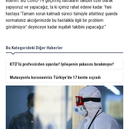
ederim. Biz CoviD-19 geçirmiş hastaların takibini özel olarak
yapıyoruz ve yapacağız, ta ki içimiz rahat edene kadar. Yani
hastaya 'Tamam sorun kalmadı süreci tümüyle atlattınız şuanda
normalsiniz akciğerinizde bu hastalıkla ilgili bir problem
görülmüyor' deyinceye kadar inşallah takibini yapacağız.”
Bu Kategorideki Diğer Haberler
KTÜ’lü profesörden uyarılar! İyileşenin yakasını bırakmıyor!
Mutasyonlu koronavirüs Türkiye'de 17 kente sıçradı