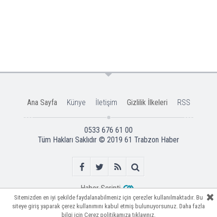
Ana Sayfa
Künye
İletişim
Gizlilik İlkeleri
RSS
0533 676 61 00
Tüm Hakları Saklıdır © 2019
61 Trabzon Haber
Haber Scripti
Sitemizden en iyi şekilde faydalanabilmeniz için çerezler kullanılmaktadır. Bu
Sitemizden en iyi şekilde faydalanabilmeniz için çerezler kullanılmaktadır. Bu
siteye giriş yaparak çerez kullanımını kabul etmiş bulunuyorsunuz. Daha fazla
siteye giriş yaparak çerez kullanımını kabul etmiş bulunuyorsunuz. Daha fazla
bilgi için
bilgi için
Çerez politikamıza
Çerez politikamıza
tıklayınız.
tıklayınız.