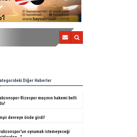
Çimşir devreye önde girdi!
ategorideki Diğer Haberler
abzonspor-Rizespor maçının hakemi belli
du!
mşir devreye önde girdi!
rabzonspor'un oynamak istemeyeceği
kiplerden..."