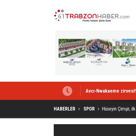
Avcı-Nwakaeme zirvesi!
HABERLER
SPOR
Hüseyin Çimşir, ilk 