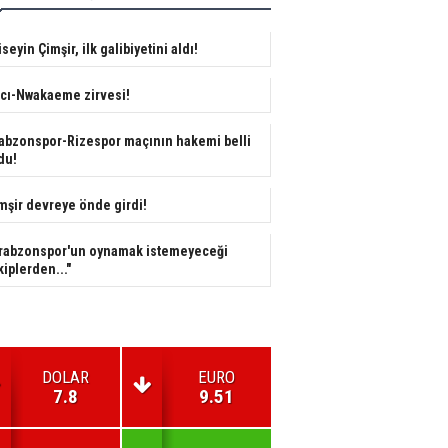
seyin Çimşir, ilk galibiyetini aldı!
cı-Nwakaeme zirvesi!
abzonspor-Rizespor maçının hakemi belli
du!
mşir devreye önde girdi!
rabzonspor'un oynamak istemeyeceği
kiplerden..."
DOLAR
EURO
7.8
9.51