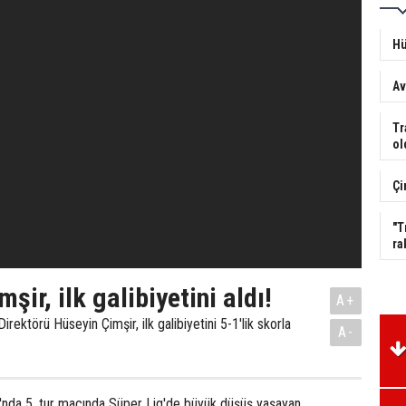
Hü
Av
Tr
ol
Çi
"T
ra
şir, ilk galibiyetini aldı!
A+
ektörü Hüseyin Çimşir, ilk galibiyetini 5-1'lik skorla
A-
ı'nda 5. tur maçında Süper Lig'de büyük düşüş yaşayan