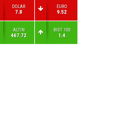
DOLAR
EURO
7.8
9.52
ALTIN
BIST 100
467.72
1.4