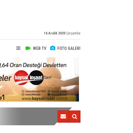
16 Aralık 2020
Çarşamba
WEB TV
FOTO GALERİ
Çimşir devreye önde girdi!