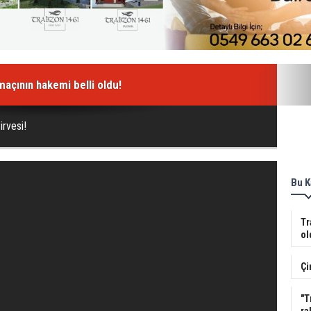
açının hakemi belli oldu!
rvesi!
Bu K
Tr
ol
Çi
"T
ra