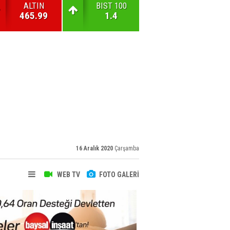
ALTIN
BIST 100
465.99
1.4
16 Aralık 2020
Çarşamba
WEB TV
FOTO GALERİ