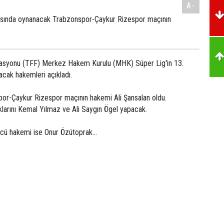
A-
tasında oynanacak Trabzonspor-Çaykur Rizespor maçının
rasyonu (TFF) Merkez Hakem Kurulu (MHK) Süper Lig'in 13.
acak hakemleri açıkladı.
or-Çaykur Rizespor maçının hakemi Ali Şansalan oldu.
ıklarını Kemal Yılmaz ve Ali Saygın Ögel yapacak.
cü hakemi ise Onur Özütoprak...