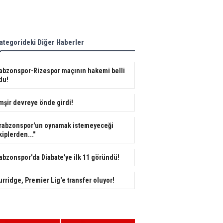
ategorideki Diğer Haberler
abzonspor-Rizespor maçının hakemi belli
du!
mşir devreye önde girdi!
rabzonspor'un oynamak istemeyeceği
kiplerden..."
abzonspor'da Diabate'ye ilk 11 göründü!
urridge, Premier Lig'e transfer oluyor!