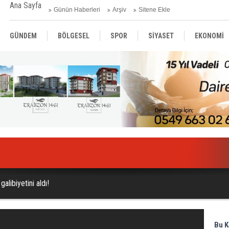
Ana Sayfa
Günün Haberleri
Arşiv
Sitene Ekle
GÜNDEM
BÖLGESEL
SPOR
SİYASET
EKONOMİ
ASAYİŞ
SAĞLIK
MAGAZİN
BİLİM - TEKNOLOJİ
galibiyetini aldı!
Bu K