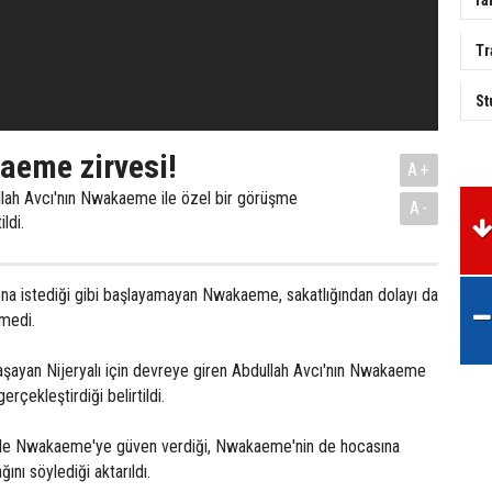
Tr
St
aeme zirvesi!
A+
llah Avcı'nın Nwakaeme ile özel bir görüşme
A-
ildi.
a istediği gibi başlayamayan Nwakaeme, sakatlığından dolayı da
emedi.
şayan Nijeryalı için devreye giren Abdullah Avcı'nın Nwakaeme
erçekleştirdiği belirtildi.
de Nwakaeme'ye güven verdiği, Nwakaeme'nin de hocasına
ını söylediği aktarıldı.