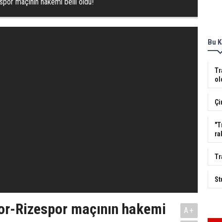
por maçının hakemi belli oldu!
Bu K
Tr
ol
Çi
"T
ra
Tr
St
or-Rizespor maçının hakemi
A+