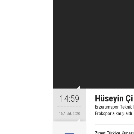
Hüseyin Çim
14:59
Erzurumspor Teknik Dir
Erokspor'a karşı aldı.
16 Aralık 2020
Ziraat Türkiye Kupas