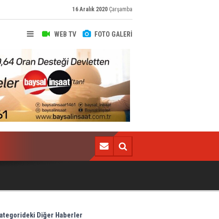
16 Aralık 2020
Çarşamba
WEB TV
FOTO GALERİ
Trabzonspor-Rizespor maçının hakemi belli oldu!
ategorideki Diğer Haberler