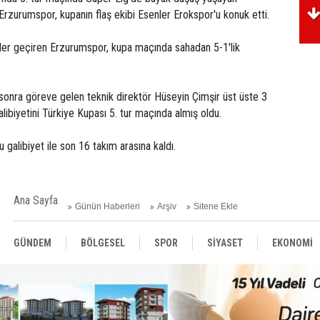
rzurumspor, kupanın flaş ekibi Esenler Erokspor'u konuk etti.
ler geçiren Erzurumspor, kupa maçında sahadan 5-1'lik
onra göreve gelen teknik direktör Hüseyin Çimşir üst üste 3
alibiyetini Türkiye Kupası 5. tur maçında almış oldu.
 galibiyet ile son 16 takım arasına kaldı.
Ana Sayfa
Günün Haberleri
Arşiv
Sitene Ekle
GÜNDEM
BÖLGESEL
SPOR
SİYASET
EKONOMİ
ASAYİŞ
SAĞLIK
MAGAZİN
BİLİM - TEKNOLOJİ