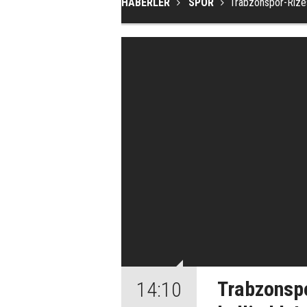
HABERLER
SPOR
Trabzonspor-Rizes
Trabzonsp
14:10