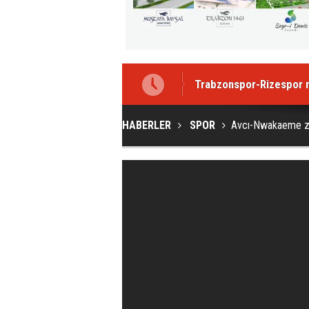
Trabzonspor-Rizespor m
HABERLER
SPOR
Avcı-Nwakaeme zi