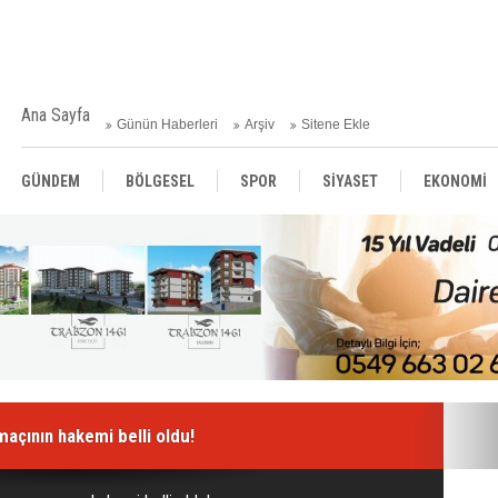
Ana Sayfa
Günün Haberleri
Arşiv
Sitene Ekle
GÜNDEM
BÖLGESEL
SPOR
SİYASET
EKONOMİ
ASAYİŞ
SAĞLIK
MAGAZİN
BİLİM - TEKNOLOJİ
açının hakemi belli oldu!