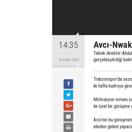
Avcı-Nwak
14:35
Teknik direktör Abdu
gerçekleştirdiği belirt
16 Aralık 2020
Trabzonspor'da sezon
iki hafta kadroya gir
Motivasyon sorunu ya
ile özel bir görüşme g
Avcı'nın bu görüşme
elinden geleni yapacağ