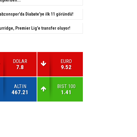
abzonspor'da Diabate'ye ilk 11 göründü!
urridge, Premier Lig'e transfer oluyor!
DOLAR
EURO
7.8
9.52
ALTIN
BIST 100
467.21
1.41