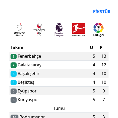
PUAN DURUMU
FIKSTÜR
Takım
O
P
Fenerbahçe
5
13
1
Galatasaray
4
12
2
Başakşehir
4
10
3
Beşiktaş
4
10
4
Eyüpspor
5
9
5
Konyaspor
5
7
6
Tümü
Bodrumspor
5
3
16