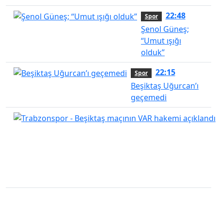
22:48
Spor
Şenol Güneş;
“Umut ışığı
olduk”
22:15
Spor
Beşiktaş Uğurcan’ı
geçemedi