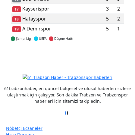
Kayserispor
3
2
17
Hatayspor
5
2
18
A.Demirspor
5
1
19
Şamp. Ligi
UEFA
Düşme Hattı
Detaylar için tıklayın
61trabzonhaber, en güncel bölgesel ve ulusal haberleri sizlere
ulaştırmak için çalışıyor. Son dakika Trabzon ve Trabzonspor
haberleri için sitemizi takip edin.
Nöbetçi Eczaneler
Hava Durumu