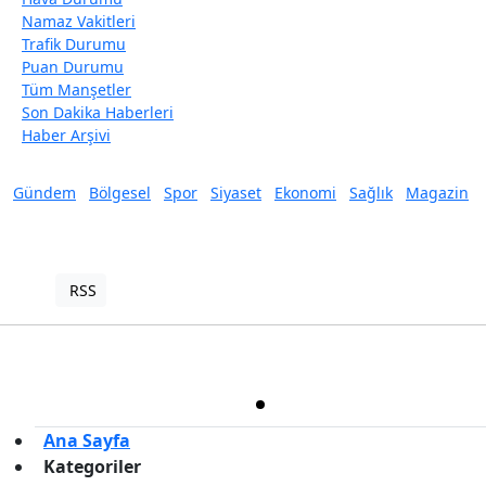
Namaz Vakitleri
Trafik Durumu
Puan Durumu
Tüm Manşetler
Son Dakika Haberleri
Haber Arşivi
Gündem
Bölgesel
Spor
Siyaset
Ekonomi
Sağlık
Magazin
RSS
Copyright © 2022. Her hakkı saklıdır.
Haber Yazılımı:
TE Bilişim
Ana Sayfa
Kategoriler