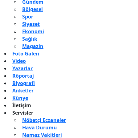
Gündem
Bölgesel
Spor
Siyaset
Ekonomi
Sağlık
Magazin
Foto Galeri
Video
Yazarlar
Röportaj
Biyografi
Anketler
Künye
İletişim
Servisler
Nöbetçi Eczaneler
Hava Durumu
Namaz Vakitleri