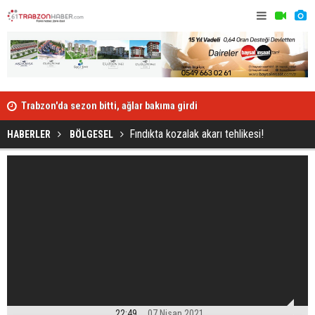
Trabzon'da sezon bitti, ağlar bakıma girdi
Lahana topl
Fındıkta kozalak akarı tehlikesi!
HABERLER
BÖLGESEL
22:49
07 Nisan 2021