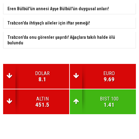
Eren Bülbül'ün annesi Ayşe Bülbül'ün duygusal anları!
Trabzon'da ihtiyaçlı aileler için iftar yemeği!
Trabzon'da onu görenler şaşırdı! Ağaçlara takılı halde ölü
bulundu
DOLAR
EURO
8.1
9.69
ALTIN
BIST 100
451.5
1.41