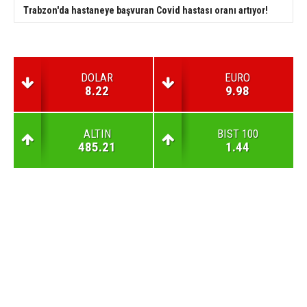
Trabzon'da hastaneye başvuran Covid hastası oranı artıyor!
DOLAR
EURO
8.22
9.98
ALTIN
BIST 100
485.21
1.44