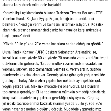
akarına karşı örnek mücadele başlatıldı.
Konuyla ilgili açıklamalarda bulunan Trabzon Ticaret Borsası (TTB)
Yönetim Kurulu Başkanı Eyyüp Ergan, fındığı önemsediklerini
belirterek, “Fındığın verim ve kalitesini arttırmak istiyoruz. Kozalak
akarı halk arasında mantar dediğimiz bu hastalığa karşı mücadele
başlatıyoruz” dedi.
“Yüzde 30 ile yüzde 70’e varan hasarlara neden olduğunu gördük”
Ulusal Fındık Konseyi (UFK) Başkanı Sebahattin Arslantürk ise,
kozalak akarının yüzde 30 ve yüzde 70 oranında zarar verdiğini tespit
ettiklerini dile getirerek, “Üretici mutlaka zamanında mücadelesini
yapmalı. Gübreyi, ilacı zamanında vermeli ki, verim artsın. Şuanda
gündemde kozalak akarı var. Geçmiş yıllara göre çok yoğun şekilde
görülüyor. Türkiye’de üretim yapılan her noktada aynı şekilde çok
yoğun şekilde var. Mekanik mücadeleyi öneriyoruz. Elle bunların
toplanması gerekiyor. El ile toplamanın mümkün olmadığı noktalarda
kimyasal mücadelenin yapılması gerektiğini söylüyoruz. Geçmiş
yıllardaki tecrübelerimiz kozalak akarının yüzde 30 ile yüzde 70’e
varan hasarlara neden olduğunu gördük. Mücadele yapmadığımız