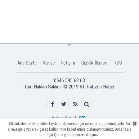
Ana Sayfa
Künye
İletişim
Gizlilik İlkeleri
RSS
0546 595 62 63
Tüm Hakları Saklıdır © 2019
61 Trabzon Haber
Haber Scripti
Sitemizden en iyi şekilde faydalanabilmeniz için çerezler kullanılmaktadır. Bu
Sitemizden en iyi şekilde faydalanabilmeniz için çerezler kullanılmaktadır. Bu
siteye giriş yaparak çerez kullanımını kabul etmiş bulunuyorsunuz. Daha fazla
siteye giriş yaparak çerez kullanımını kabul etmiş bulunuyorsunuz. Daha fazla
bilgi için
bilgi için
Çerez politikamıza
Çerez politikamıza
tıklayınız.
tıklayınız.