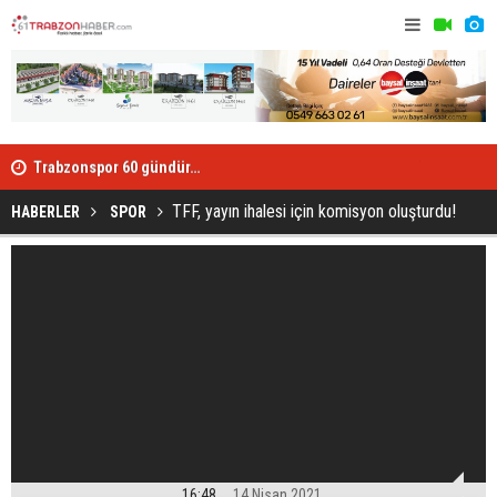
dı
Trabzonspor 60 gündür…
Trabzonspo
TFF, yayın ihalesi için komisyon oluşturdu!
HABERLER
SPOR
16:48
14 Nisan 2021