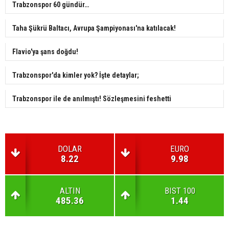
Trabzonspor 60 gündür…
Taha Şükrü Baltacı, Avrupa Şampiyonası'na katılacak!
Flavio'ya şans doğdu!
Trabzonspor'da kimler yok? İşte detaylar;
Trabzonspor ile de anılmıştı! Sözleşmesini feshetti
DOLAR
EURO
8.22
9.98
ALTIN
BIST 100
485.36
1.44