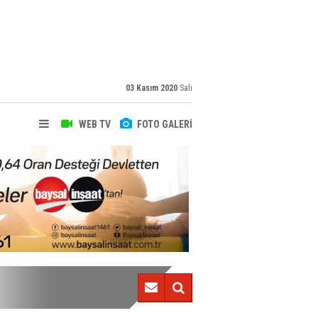
03 Kasım 2020
Salı
WEB TV
FOTO GALERİ
Trabzonspor ile anılan Bahaddin Güneş konuştu!