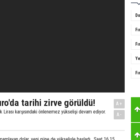
Do
Fı
Fı
Ye
Fı
ro'da tarihi zirve görüldü!
A+
k Lirası karşısındaki önlenemez yükselişi devam ediyor.
A-
mamlayan dolar, yeni güne de yükselişle başladı. Saat 16.15