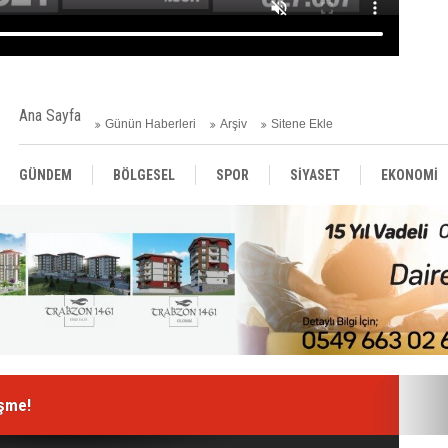
Ana Sayfa
Günün Haberleri
Arşiv
Sitene Ekle
GÜNDEM
BÖLGESEL
SPOR
SİYASET
EKONOMİ
ASAYİŞ
SAĞLIK
MAGAZİN
BİLİM - TEKNOLOJİ
işme!