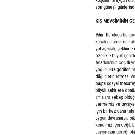
koşullarına uygun ol
son güneşli günlerind
KIŞ MEVSİMİNİN G
Bilim Kuruluda bu kon
kapalı ortamlarda ka
yol açacak, şeklinde
özellikle büyük şehir
Anadolu’nun çeşitli ye
yoğunlukta görülen ha
düğünlerin artması ve
başta sosyal mesafey
büyük şehirlere dönü
artışlara sebep olduğ
vermemiz ve tavsiyel
için bir kez daha te
uygun davranarak, sık
kendimiz için değil,
saygımızın gereği ola