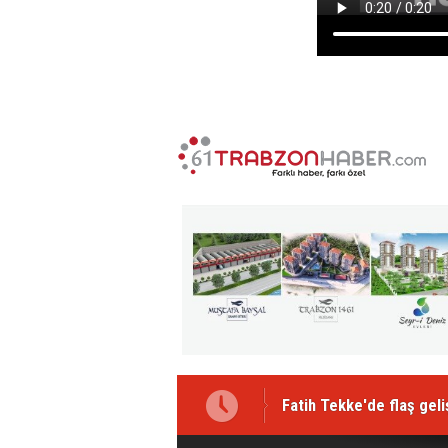
Fatih Tekke'de flaş gel