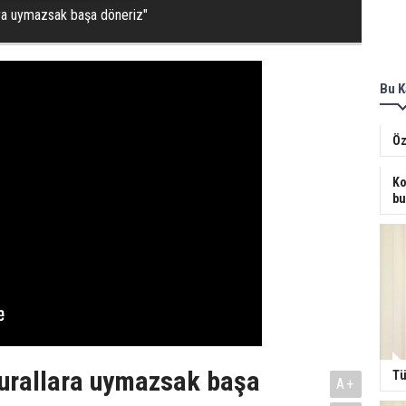
ara uymazsak başa döneriz"
Bu K
Öz
Ko
bu
urallara uymazsak başa
Tü
A+