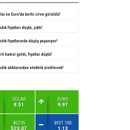
lar ve Euro'da tarihi zirve görüldü!
ndık fiyatları düştü, çıktı!
ndık fiyatlarında düşüş yaşanıyor!
rli hamsi geldi, fiyatlar düştü!
ndık atıklarından elektrik üretilecek!
DOLAR
EURO
8.51
9.97
ALTIN
BIST 100
523.07
1.13