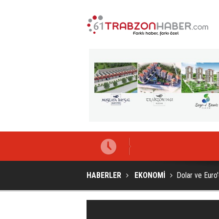
Başkan Genç'ten "18. yıl
HABERLER
EKONOMİ
Dolar ve Euro'