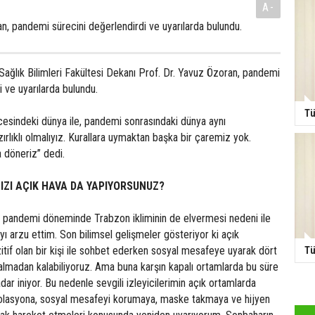
A-
n, pandemi sürecini değerlendirdi ve uyarılarda bulundu.
Sağlık Bilimleri Fakültesi Dekanı Prof. Dr. Yavuz Özoran, pandemi
i ve uyarılarda bulundu.
Tü
sindeki dünya ile, pandemi sonrasındaki dünya aynı
rlıklı olmalıyız. Kurallara uymaktan başka bir çaremiz yok.
 döneriz” dedi.
ZI AÇIK HAVA DA YAPIYORSUNUZ?
pandemi döneminde Trabzon ikliminin de elvermesi nedeni ile
 arzu ettim. Son bilimsel gelişmeler gösteriyor ki açık
tif olan bir kişi ile sohbet ederken sosyal mesafeye uyarak dört
Tü
almadan kalabiliyoruz. Ama buna karşın kapalı ortamlarda bu süre
dar iniyor. Bu nedenle sevgili izleyicilerimin açık ortamlarda
zolasyona, sosyal mesafeyi korumaya, maske takmaya ve hijyen