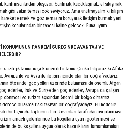
 kanlı insanlardan oluşuyor. Sarılmak, kucaklaşmak, el sıkışmak,
rmak gibi yakın teması çok seviyoruz. Ama unutmayalım ki bilişim
hareket etmek ve göz temasını koruyarak iletişim kurmak yeni
tişim konularından bir tanesi haline gelecek. Buna uyum
Fİ KONUMUNUN PANDEMİ SÜRECİNDE AVANTAJ VE
NELERDİR?
e stratejik konumu çok önemli bir konu. Çünkü biliyoruz ki Afrika
le, Avrupa ile ve Asya ile iletişim içinde olan bir coğrafyadayız.
larının ötesinde, göç yolları üzerinde bulunması da önemli. Afgan
göç edenler, Irak ve Suriye’den göç edenler, Avrupa da çalışan
elip dönmesi ve turizm açısından önemli bir bölge olmamız
n derece bulaşma riski taşıyan bir coğrafyadayız. Bu nedenle
k sıkı bir biçimde toplumun tüm kesimleri tarafından uygulanması
turizm amaçlı gelenlerinde bu koşullara uyum göstermesi ve
lerin de bu koşullara uygun olarak hazırlıklarını tamamlamaları