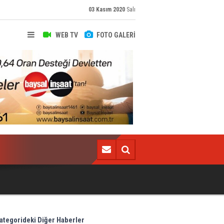
03 Kasım 2020
Salı
WEB TV
FOTO GALERİ
İzmir'deki depremin bilançosu açıklandı! Can kaybı..
ategorideki Diğer Haberler