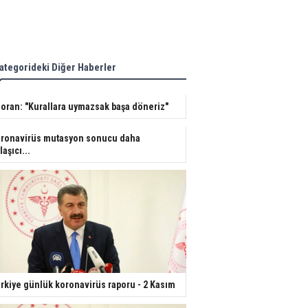
ategorideki Diğer Haberler
oran: "Kurallara uymazsak başa döneriz"
ronavirüs mutasyon sonucu daha
laşıcı...
rkiye günlük koronavirüs raporu - 2 Kasım