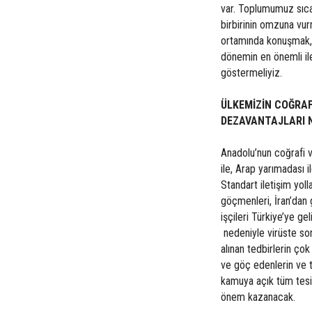
var. Toplumumuz sıcak
birbirinin omzuna vu
ortamında konuşmak, 
dönemin en önemli ile
göstermeliyiz.
ÜLKEMİZİN COĞRA
DEZAVANTAJLARI 
Anadolu’nun coğrafi v
ile, Arap yarımadası i
Standart iletişim yol
göçmenleri, İran’dan 
işçileri Türkiye’ye g
nedeniyle virüste so
alınan tedbirlerin ço
ve göç edenlerin ve 
kamuya açık tüm tesis
önem kazanacak.