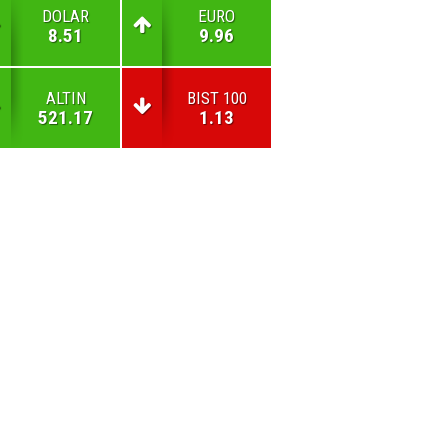
DOLAR
EURO
8.51
9.96
ALTIN
BIST 100
521.17
1.13