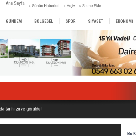
Ana Sayfa
Günün Haberleri
Arşiv
Sitene Ekle
GÜNDEM
BÖLGESEL
SPOR
SİYASET
EKONOMİ
ASAYİŞ
SAĞLIK
MAGAZİN
BİLİM - TEKNOLOJİ
" mesajı!
da tarihi zirve görüldü!
Bu K