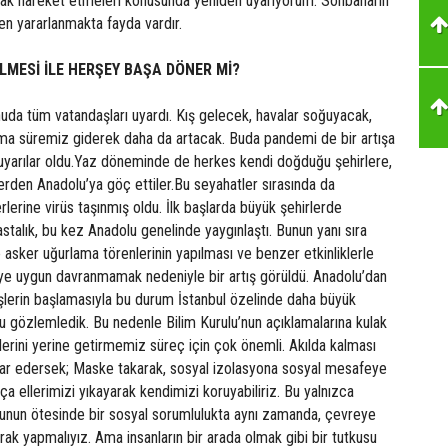
arak hareket etmeleri konusunda yeniden uyarıyorum. Sonbaharın
en yararlanmakta fayda vardır.
ELMESİ İLE HERŞEY BAŞA DÖNER Mİ?
uda tüm vatandaşları uyardı. Kış gelecek, havalar soğuyacak,
lma süremiz giderek daha da artacak. Buda pandemi de bir artışa
 uyarılar oldu.Yaz döneminde de herkes kendi doğduğu şehirlere,
lerden Anadolu’ya göç ettiler.Bu seyahatler sırasında da
rlerine virüs taşınmış oldu. İlk başlarda büyük şehirlerde
stalık, bu kez Anadolu genelinde yaygınlaştı. Bunun yanı sıra
 asker uğurlama törenlerinin yapılması ve benzer etkinliklerle
e uygun davranmamak nedeniyle bir artış görüldü. Anadolu’dan
şlerin başlamasıyla bu durum İstanbul özelinde daha büyük
u gözlemledik. Bu nedenle Bilim Kurulu’nun açıklamalarına kulak
erini yerine getirmemiz süreç için çok önemli. Akılda kalması
krar edersek; Maske takarak, sosyal izolasyona sosyal mesafeye
ça ellerimizi yıkayarak kendimizi koruyabiliriz. Bu yalnızca
 bunun ötesinde bir sosyal sorumlulukta aynı zamanda, çevreye
rak yapmalıyız. Ama insanların bir arada olmak gibi bir tutkusu