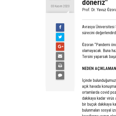
döneriz"
03 Kasım 2020
Prof. Dr. Yavuz Özora
Avrasya Üniversitesi 
sürecini değerlendird
Özoran “Pandemi önce
olamayacak. Buna hazı
Tersini yaparsak başa
NEDEN AÇIKLAMANI
İçinde bulunduğumuz 
açık havada konuşmayı
ortamlarda covid pozi
dakikaya kadar virüs 
bir buçuk dakikaya ka
bulunmaları sosyal i