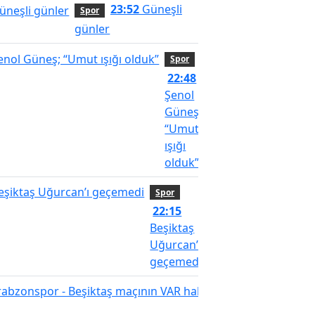
23:52
Güneşli
Spor
günler
Spor
22:48
Şenol
Güneş;
“Umut
ışığı
olduk”
Spor
22:15
Beşiktaş
Uğurcan’ı
geçemedi
Spor
Trabz