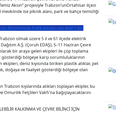
Temiz Aksın” projesiyle Trabzon’unOrtahisar ilçesi
Yıl mevkiinde ise piknik alanı, park ve bahçe temizliği
Bölgemizde trafik kazası can aldı! 1 ölü
rabzon olmak üzere 5 il ve 61 ilçede elektrik
 Dağıtım A.Ş. (Çoruh EDAŞ), 5–11 Haziran Çevre
rak bir araya gelen ekipleri ile çöp toplama
et gösterdiği bölgeye karşı sorumluluklarının
kipleri, deniz kıyısında biriken plastik atıklar, pet
rak, doğaya ve faaliyet gösterdiği bölgeye olan
an Trabzon kıyılarında atıkları toplayan ekipler, bu
e Omurilik Felçlileri Vakfı'na bağışlayacaklarını
BİLİR KALKINMA VE ÇEVRE BİLİNCİ İÇİN