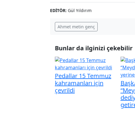
EDITÖR:
Gül Yıldırım
Ahmet metin genç
Bunlar da ilginizi çekebilir
Pedallar 15 Temmuz
kahramanları için
Başk
çevrildi
“Mey
dediy
getir