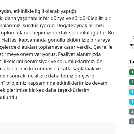
, etkinlikle ilgili olarak yaptığı
 daha yaşanabilir bir dünya ve sürdürülebilir bir
PU
malarımızı sürdürüyoruz. Doğal kaynaklarımızı
toplum olarak hepimizin ortak sorumluluğudur. Bu
 Haftası kapsamında gönüllü ekibimizle bir araya
hçelerdeki atıkları toplamaya karar verdik. Çevre ile
getirmeye önem veriyoruz. Faaliyet alanımızda
ci ilkelerini benimsiyor ve sorumluklarımızı ön
T
am alanlarının korunmasına katkı sağlamak ve
1
zden sonraki nesillere daha temiz bir çevre
2
ın” projemiz kapsamında etkinliklerimize devam
 ekiplerimize bir kez daha teşekkürlerimi
3
bulundu.
4
5
6