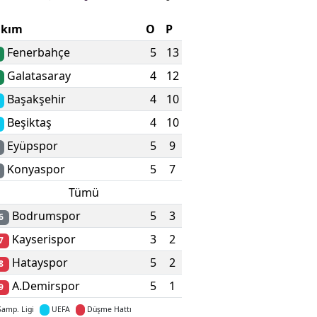
akım
O
P
Fenerbahçe
5
13
Galatasaray
4
12
Başakşehir
4
10
Beşiktaş
4
10
Eyüpspor
5
9
Konyaspor
5
7
Tümü
Bodrumspor
5
3
6
Kayserispor
3
2
7
Hatayspor
5
2
8
A.Demirspor
5
1
9
Şamp. Ligi
UEFA
Düşme Hattı