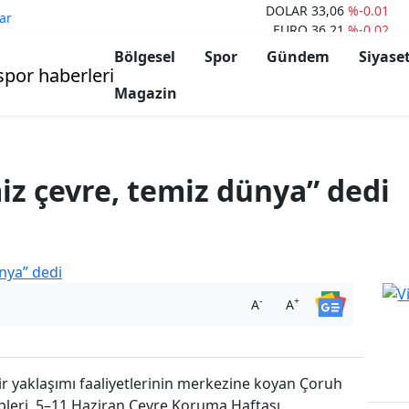
DOLAR
33,06
%-0.01
ar
EURO
36,21
%-0.02
ALTIN
2.616,66
%0.09
Bölgesel
Spor
Gündem
Siyase
BİST100
11.139
%0.05
BITCOIN
63.400
%-1.25
Magazin
ETHERIUM
3.400
%-0.15
iz çevre, temiz dünya” dedi
-
+
A
A
bir yaklaşımı faaliyetlerinin merkezine koyan Çoruh
ipleri, 5–11 Haziran Çevre Koruma Haftası