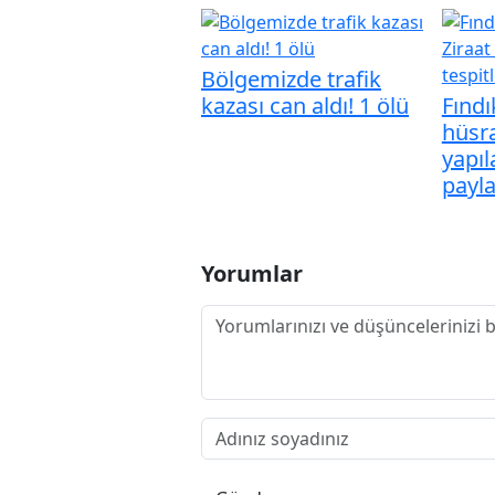
Bölgemizde trafik
kazası can aldı! 1 ölü
Fındı
hüsra
yapıl
payla
Yorumlar