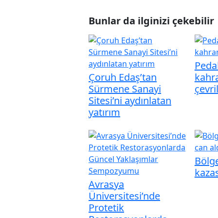
Bunlar da ilginizi çekebilir
Peda
Çoruh Edaş’tan
kahra
Sürmene Sanayi
çevri
Sitesi’ni aydınlatan
yatırım
Bölge
kazas
Avrasya
Üniversitesi’nde
Protetik