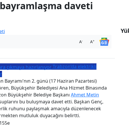
 bayramlaşma daveti
Yük
-
+
A
A
Trabzon’da elektrikli
r
n Bayramı'nın 2. günü (17 Haziran Pazartesi)
ren, Büyükşehir Belediyesi Ana Hizmet Binasında
abzon Büyükşehir Belediye Başkanı
Ahmet Metin
suplarını bu buluşmaya davet etti. Başkan Genç,
erlik ruhunu paylaşmak amacıyla düzenlenecek
rmekten mutluluk duyacağını belirtti.