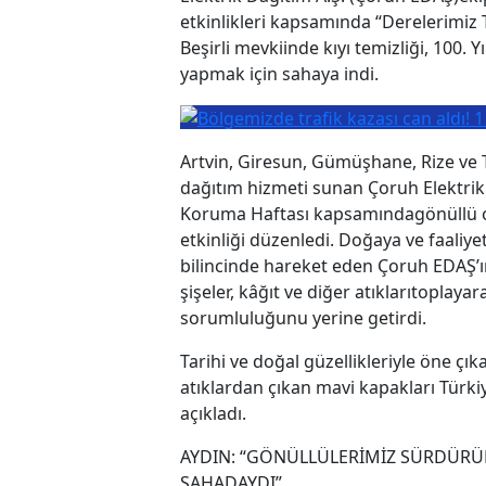
etkinlikleri kapsamında “Derelerimiz 
Beşirli mevkiinde kıyı temizliği, 100. 
yapmak için sahaya indi.
Artvin, Giresun, Gümüşhane, Rize ve T
dağıtım hizmeti sunan Çoruh Elektrik
Koruma Haftası kapsamındagönüllü ola
etkinliği düzenledi. Doğaya ve faaliy
bilincinde hareket eden Çoruh EDAŞ’ın e
şişeler, kâğıt ve diğer atıklarıtoplaya
sorumluluğunu yerine getirdi.
Tarihi ve doğal güzellikleriyle öne çık
atıklardan çıkan mavi kapakları Türkiy
açıkladı.
AYDIN: “GÖNÜLLÜLERİMİZ SÜRDÜRÜLE
SAHADAYDI”