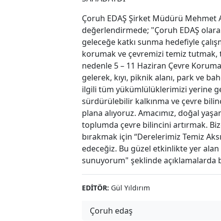
Çoruh EDAŞ Şirket Müdürü Mehmet Aydın
değerlendirmede; "Çoruh EDAŞ olarak,
geleceğe katkı sunma hedefiyle çalış
korumak ve çevremizi temiz tutmak, 
nedenle 5 – 11 Haziran Çevre Koruma
gelerek, kıyı, piknik alanı, park ve ba
ilgili tüm yükümlülüklerimizi yerine 
sürdürülebilir kalkınma ve çevre bilin
plana alıyoruz. Amacımız, doğal yaş
toplumda çevre bilincini artırmak. Bi
bırakmak için “Derelerimiz Temiz Aks
edeceğiz. Bu güzel etkinlikte yer alan
sunuyorum" şeklinde açıklamalarda 
EDITÖR:
Gül Yıldırım
Çoruh edaş