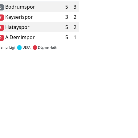
Bodrumspor
5
3
6
Kayserispor
3
2
7
Hatayspor
5
2
8
A.Demirspor
5
1
9
Şamp. Ligi
UEFA
Düşme Hattı
Detaylar için tıklayın