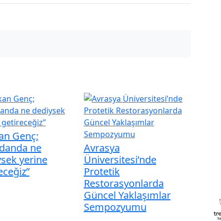
an Genç;
danda ne
Avrasya
sek yerine
Üniversitesi’nde
eceğiz”
Protetik
PU
Restorasyonlarda
Güncel Yaklaşımlar
Sempozyumu