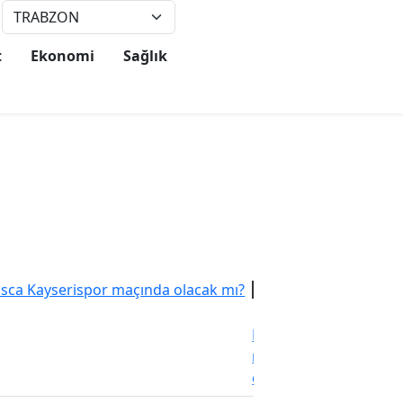
°
28
t
Ekonomi
Sağlık
Spor
12:57
Visca
Kayserispor
maçında
olacak mı?