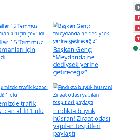
1
1
1
1
llar 15 Temmuz
manları için
Başkan Genç;
ldi
“Meydanda ne
dediysek yerine
getireceğiz”
mizde trafik
ı can aldı! 1 ölü
Fındıkta büyük
hüsran! Ziraat odası
yapılan tespitleri
paylaştı