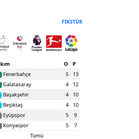
- Beşik
maçını
hakem
AN DURUMU
FIKSTÜR
açıkla
akım
O
P
Fenerbahçe
5
13
Galatasaray
4
12
Başakşehir
4
10
Beşiktaş
4
10
Eyüpspor
5
9
Konyaspor
5
7
Tümü