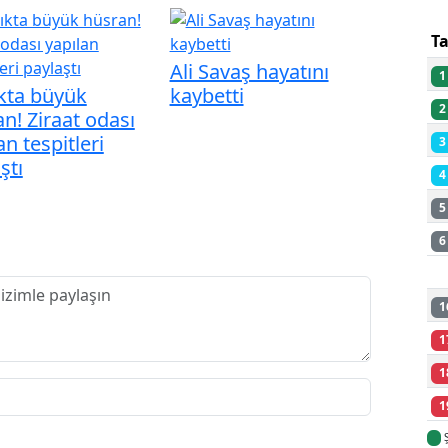
T
Ali Savaş hayatını
1
kta büyük
kaybetti
2
n! Ziraat odası
an tespitleri
3
ştı
4
5
6
1
1
1
1