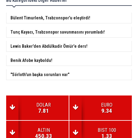
Bu Kategorideki Diğer Haberler
Bülent Timurlenk, Trabzonspor'u eleştirdi!
Tunç Kayacı, Trabzonspor savunmasını yorumladı!
Lewis Baker'den Abdülkadir Ömür'e ders!
Benik Afobe kayboldu!
"Sörloth'un başka sorunları var"
DOLAR
EURO
7.81
9.34
ALTIN
BIST 100
450.33
1.33