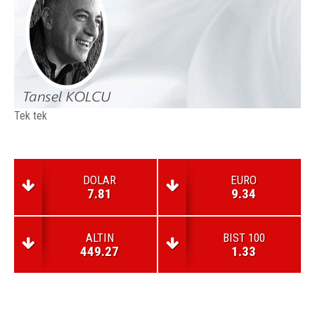
Tek tek
DOLAR
EURO
7.81
9.34
ALTIN
BIST 100
449.27
1.33