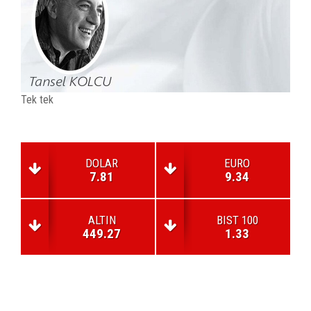
Tek tek
DOLAR
EURO
7.81
9.34
ALTIN
BIST 100
449.27
1.33