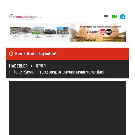
Benik Afobe kayboldu!
"Sörloth'un ba
HABERLER
SPOR
Tunç Kayacı, Trabzonspor savunmasını yorumladı!