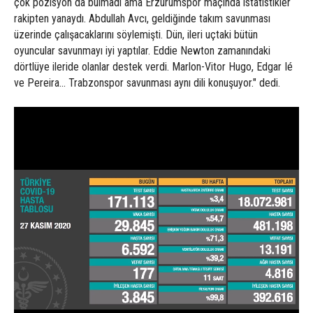
çok pozisyon da bulmadı ama Erzurumspor maçında istatistikler
rakipten yanaydı. Abdullah Avcı, geldiğinde takım savunması
üzerinde çalışacaklarını söylemişti. Dün, ileri uçtaki bütün
oyuncular savunmayı iyi yaptılar. Eddie Newton zamanındaki
dörtlüye ileride olanlar destek verdi. Marlon-Vitor Hugo, Edgar Ié
ve Pereira... Trabzonspor savunması aynı dili konuşuyor." dedi.