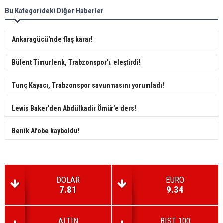
Bu Kategorideki Diğer Haberler
Ankaragücü'nde flaş karar!
Bülent Timurlenk, Trabzonspor'u eleştirdi!
Tunç Kayacı, Trabzonspor savunmasını yorumladı!
Lewis Baker'den Abdülkadir Ömür'e ders!
Benik Afobe kayboldu!
DOLAR
EURO
7.81
9.34
ALTIN
BIST 100