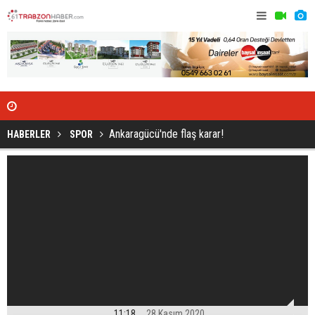
Ankaragücü'nde flaş karar!
HABERLER
SPOR
11:18
28 Kasım 2020