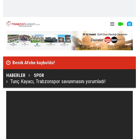
Benik Afobe kayboldu!
"Sörloth'un 
HABERLER
SPOR
Tunç Kayacı, Trabzonspor savunmasını yorumladı!