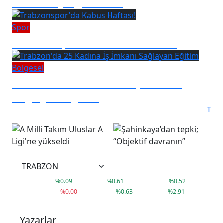
sıralamaya giremedi
Spor
Trabzonspor'da Kabus Haftası!
Bölgesel
Trabzon'da 25 Kadına İş İmkanı
Sağlayan Eğitim
T
°
17
C
38,02
41,79
3.660,14
%
0.09
%
0.61
%
0.52
9.407
79.999
1.592
%
0.00
%
0.63
%
2.91
Yazarlar