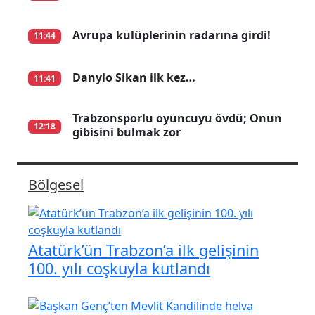
Avrupa kulüplerinin radarına girdi!
11:44
Danylo Sikan ilk kez…
11:41
Trabzonsporlu oyuncuyu övdü; Onun
12:18
gibisini bulmak zor
Bölgesel
Atatürk’ün Trabzon’a ilk gelişinin
100. yılı coşkuyla kutlandı