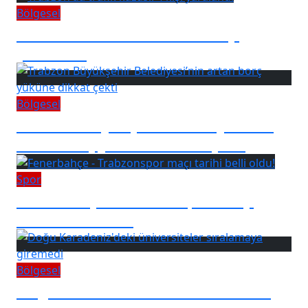
Bölgesel
Trabzon'da trafik kazası! 4 kişi
yaralandı
Bölgesel
Trabzon Büyükşehir Belediyesi’nin
artan borç yüküne dikkat çekti
Spor
Fenerbahçe - Trabzonspor maçı
tarihi belli oldu!
Bölgesel
Doğu Karadeniz'deki üniversiteler