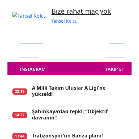
Bize rahat maç yok
Tansel Kolcu
FACEBOOK
BEĞEN
TWITTER
TAKIP ET
INSTAGRAM
TAKIP ET
A Milli Takım Uluslar A Ligi'ne
22:19
yükseldi
Şahinkaya’dan tepki; “Objektif
14:27
davranın”
Trabzonspor’un Banza planı!
13:44