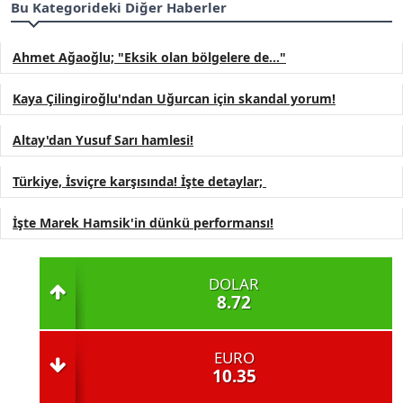
Bu Kategorideki Diğer Haberler
Ahmet Ağaoğlu; "Eksik olan bölgelere de..."
Kaya Çilingiroğlu'ndan Uğurcan için skandal yorum!
Altay'dan Yusuf Sarı hamlesi!
Türkiye, İsviçre karşısında! İşte detaylar;
İşte Marek Hamsik'in dünkü performansı!
DOLAR
8.72
EURO
10.35