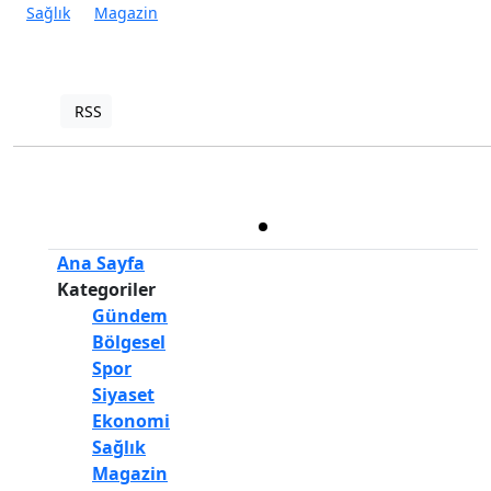
Sağlık
Magazin
RSS
Copyright © 2022. Her hakkı saklıdır.
Haber Yazılımı:
TE Bilişim
Ana Sayfa
Kategoriler
Gündem
Bölgesel
Spor
Siyaset
Ekonomi
Sağlık
Magazin