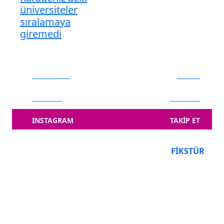
üniversiteler
sıralamaya
giremedi
FACEBOOK
BEĞEN
TWITTER
TAKIP ET
INSTAGRAM
TAKIP ET
PUAN DURUMU
FIKSTÜR
Takım
O
P