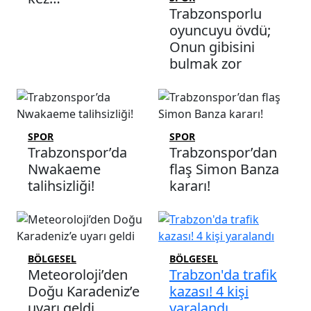
Trabzonsporlu
oyuncuyu övdü;
Onun gibisini
bulmak zor
SPOR
SPOR
Trabzonspor’da
Trabzonspor’dan
Nwakaeme
flaş Simon Banza
talihsizliği!
kararı!
BÖLGESEL
BÖLGESEL
Meteoroloji’den
Trabzon'da trafik
Doğu Karadeniz’e
kazası! 4 kişi
uyarı geldi
yaralandı