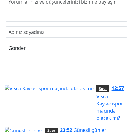
Gönder
12:57
Spor
Visca
Kayserispor
maçında
olacak mı?
23:52
Güneşli günler
Spor