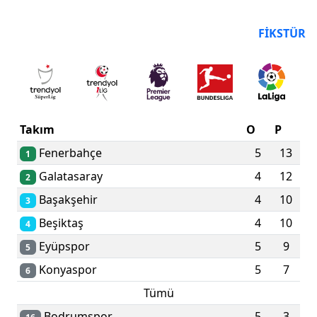
PUAN DURUMU
FIKSTÜR
Takım
O
P
Fenerbahçe
5
13
1
Galatasaray
4
12
2
Başakşehir
4
10
3
Beşiktaş
4
10
4
Eyüpspor
5
9
5
Konyaspor
5
7
6
Tümü
Bodrumspor
5
3