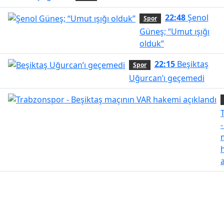
22:48
Şenol
Spor
Güneş; “Umut ışığı
olduk”
22:15
Beşiktaş
Spor
Uğurcan’ı geçemedi