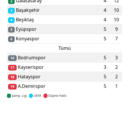
Galatasaray
4
12
2
Başakşehir
4
10
3
Beşiktaş
4
10
4
Eyüpspor
5
9
5
Konyaspor
5
7
6
Tümü
Bodrumspor
5
3
16
Kayserispor
3
2
17
Hatayspor
5
2
18
A.Demirspor
5
1
19
Şamp. Ligi
UEFA
Düşme Hattı
Detaylar için tıklayın