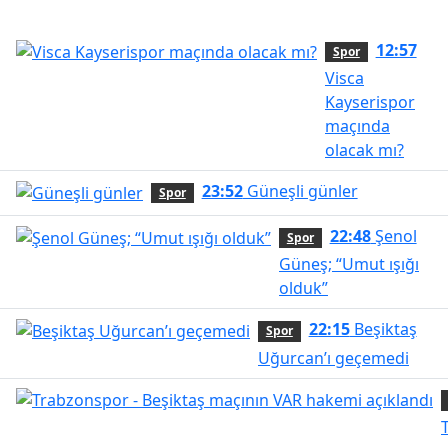
12:57
Spor
Visca
Kayserispor
maçında
olacak mı?
23:52
Güneşli günler
Spor
22:48
Şenol
Spor
Güneş; “Umut ışığı
olduk”
22:15
Beşiktaş
Spor
Uğurcan’ı geçemedi