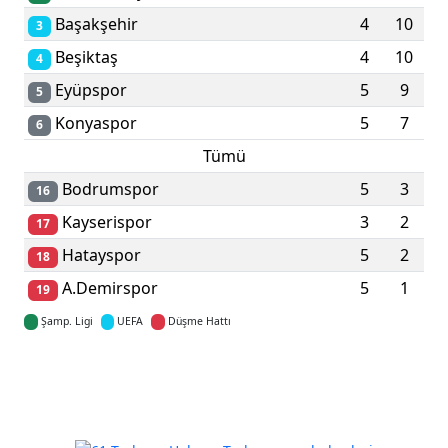
Başakşehir
4
10
3
Beşiktaş
4
10
4
Eyüpspor
5
9
5
Konyaspor
5
7
6
Tümü
Bodrumspor
5
3
16
Kayserispor
3
2
17
Hatayspor
5
2
18
A.Demirspor
5
1
19
Şamp. Ligi
UEFA
Düşme Hattı
Detaylar için tıklayın