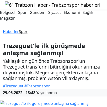
Bölgesel
Spor
Gündem
Siyaset
Ekonomi
Sağlık
Magazin
Haberler
Spor
Trezeguet’le ilk görüşmede
anlaşma sağlanmış!
Yaklaşık on gün önce Trabzonspor'un
Trezeguet transferini bitirdiğini okurlarımıza
duyurmuştuk. Meğerse gerçekten anlaşma
sağlanmış, problem Aston Villa'daymış.
#Trezeguet
#Trabzonspor
29.06.2022 - 18:48
Yayınlanma