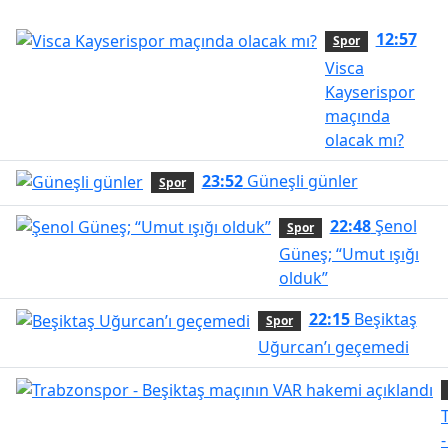
12:57
Spor
Visca
Kayserispor
maçında
olacak mı?
23:52
Güneşli günler
Spor
22:48
Şenol
Spor
Güneş; “Umut ışığı
olduk”
22:15
Beşiktaş
Spor
Uğurcan’ı geçemedi