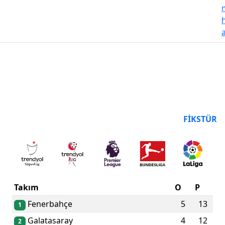
PUAN DURUMU
FIKSTÜR
Takım
O
P
Fenerbahçe
5
13
1
Galatasaray
4
12
2