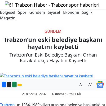
Bölgesel
Spor
Gündem
Siyaset
Ekonomi
Sağlık
Magazin
GÜNDEM
Trabzon’un eski belediye başkanı
hayatını kaybetti
Trabzon'un Eski Belediye Başkanı Orhan
Karakullukçu Hayatını Kaybetti
-
+
A
A
21.09.2024 - 20:32
Okunma Süresi: 1 Dk
Trabzon
'un 1984-1989 yılları arasında belediye başkanlığını