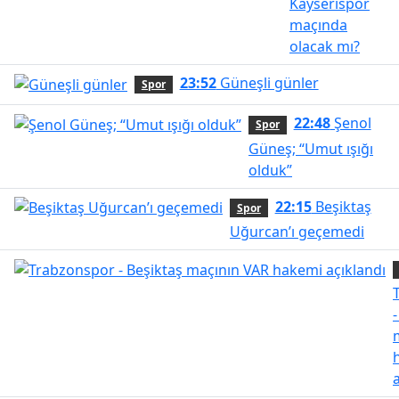
Kayserispor
maçında
olacak mı?
23:52
Güneşli günler
Spor
22:48
Şenol
Spor
Güneş; “Umut ışığı
olduk”
22:15
Beşiktaş
Spor
Uğurcan’ı geçemedi