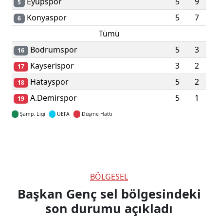
Eyüpspor
5
9
5
Konyaspor
5
7
6
Tümü
Bodrumspor
5
3
16
Kayserispor
3
2
17
Hatayspor
5
2
18
A.Demirspor
5
1
19
Şamp. Ligi
UEFA
Düşme Hattı
Detaylar için tıklayın
BÖLGESEL
Başkan Genç sel bölgesindeki
son durumu açıkladı