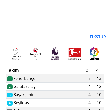
PUAN DURUMU
FIKSTÜR
Takım
O
P
Fenerbahçe
5
13
1
Galatasaray
4
12
2
Başakşehir
4
10
3
Beşiktaş
4
10
4