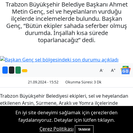
Trabzon Büyükşehir Belediye Başkanı Ahmet
Metin Genç, sel ve heyelanların vurduğu
ilçelerde incelemelerde bulundu. Başkan
Genç, “Bütün ekipler sahada seferber olmuş
durumda. İnşallah kısa sürede
toparlanacağız” dedi.
-
+
A
A
21.09.2024 - 15:52
Okunma Süresi: 3 Dk
Trabzon Büyükşehir Belediyesi ekipleri, sel ve heyelandan
etkilenen Arsin, Sürmene, Araklı ve Yomra ilçelerinde
çalışmalarını sürdürüyor. Büyükşehir Belediye Başkanı
En iyi site deneyimi sağlamak için çerezlerden
Ahmet Metin Genç, Vali Aziz Yıldırım ile birlikte sel ve
faydalanıyoruz. Detaylar için lütfen tıklayın.
heyelanlardan etkilenen ilçelerde incelemelerde bulundu.
Çerez Politikası
TAMAM