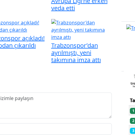
Avrupa Ligi’ne erken
veda etti
onspor açıkladı!
dan çıkarıldı
Trabzonspor’dan
ayrılmıştı, yeni
takımına imza attı
PU
T
1
2
3