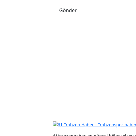
Gönder
61trabzonhaber, en güncel bölgesel ve u