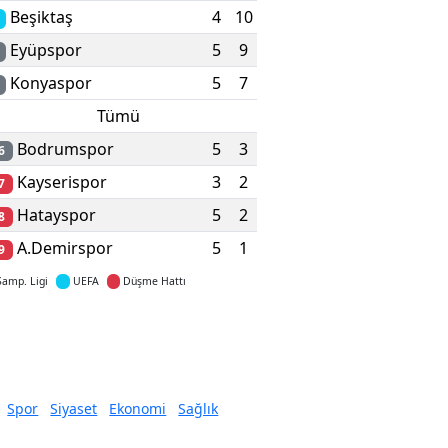
Beşiktaş
4
10
Eyüpspor
5
9
Konyaspor
5
7
Tümü
Bodrumspor
5
3
6
Kayserispor
3
2
7
Hatayspor
5
2
8
A.Demirspor
5
1
9
Şamp. Ligi
UEFA
Düşme Hattı
Detaylar için tıklayın
Spor
Siyaset
Ekonomi
Sağlık