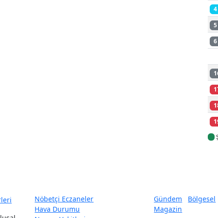
4
5
6
1
1
1
1
Nöbetçi Eczaneler
Gündem
Bölgesel
Hava Durumu
Magazin
lusal