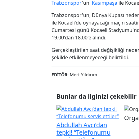
Trabzonspor
'un,
Kasımpaşa
ile Kocae
Trabzonspor'un, Dünya Kupası nedeni
ile Kocaeli'de oynayacağı maçın saatin
Cumartesi günü Kocaeli Stadyumu'nda
19.00'dan 18.00'e alındı.
Gerçekleştirilen saat değişikliği neden
şekilde etkilenmeyeceği belirtildi.
EDITÖR:
Mert Yıldırım
Bunlar da ilginizi çekebilir
Organ
Abdullah Avcı’dan
tepki! “Telefonumu