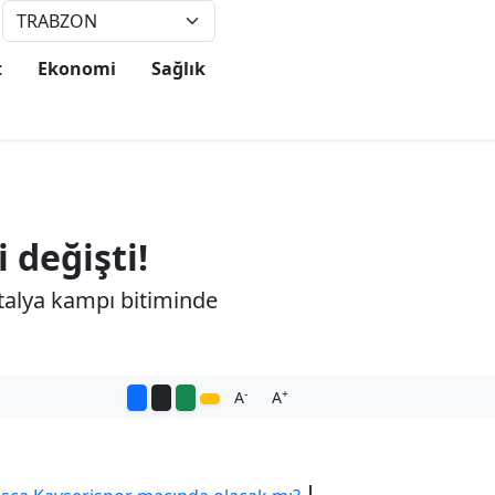
°
25
t
Ekonomi
Sağlık
 değişti!
talya kampı bitiminde
-
+
A
A