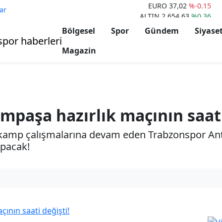
EURO
37,02
%-0.15
ar
ALTIN
2.654,63
%0.36
BİST100
9.983
%1.55
Bölgesel
Spor
Gündem
Siyase
BITCOIN
58.000
%-2.18
ETHERIUM
2.550
%-4.47
Magazin
DOLAR
33,65
%0.04
mpaşa hazırlık maçının saati
a kamp çalışmalarına devam eden Trabzonspor An
apacak!