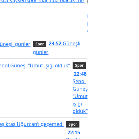
Spor
12:57
Visca
Kayserispor
maçında
olacak mı?
23:52
Güneşli
Spor
günler
Spor
22:48
Şenol
Güneş;
“Umut
ışığı
olduk”
Spor
22:15