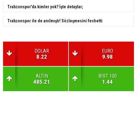
Trabzonspor'da kimler yok? İşte detaylar;
Trabzonspor ile de anılmıştı! Sözleşmesini feshetti
DOLAR
EURO
8.22
9.98
ALTIN
BIST 100
485.21
1.44