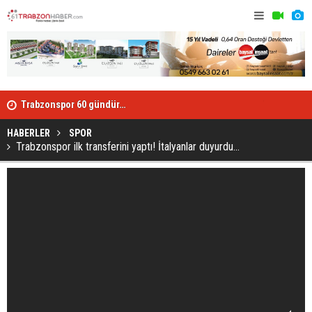
dı
Trabzonspor 60 gündür…
Trabzonspo
HABERLER
SPOR
Trabzonspor ilk transferini yaptı! İtalyanlar duyurdu...