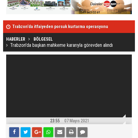
Trabzon’da itfaiyeden porsuk kurtarma operasyonu
Türkiye günl
HABERLER
BÖLGESEL
Trabzon'da başkan mahkeme kararıyla görevden alındı
23:55
07 Mayıs 2021